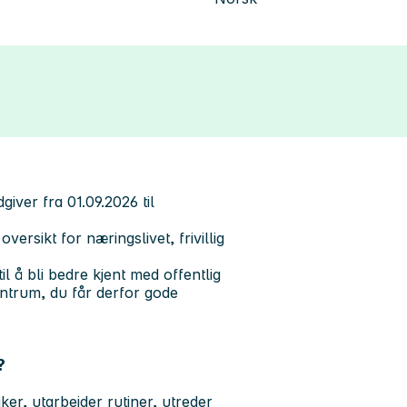
giver fra 01.09.2026 til
ersikt for næringslivet, frivillig
l å bli bedre kjent med offentlig
entrum, du får derfor gode
?
er, utarbeider rutiner, utreder