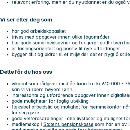
relevant erfaring, men er du nyutdannet er du også 
Vi ser etter deg som
har god arbeidskapasitet
trives med oppgaver innen ulike fagområder
har gode samarbeidsevner og fungerer godt i tverrfa
er løsningsorientert og positiv til nye utfordringer
bygger tillit og bidrar til et miljø der det er trygt å st
Dette får du hos oss
vikariat som rådgiver med årslønn fra kr 610 000 - 750
kan vi vurdere høyere lønn.
interessante og utfordrende oppgaver innen digitalis
gode muligheter for faglig utvikling
fleksibel arbeidstid og mulighet for hjemmekontor når
lar seg gjøre
gode velferdsordninger i alle livsfaser og mulighet for
medlemskap i
Statens pensjonskasse
som har en av l
med gunstig boliglån og gode forsikringsordninger