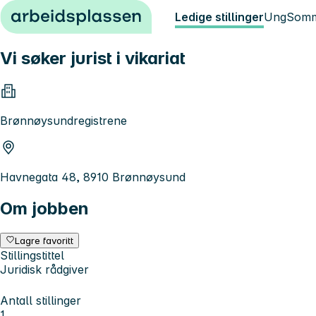
Hopp til innhold
Ledige stillinger
Ung
Somm
Vi søker jurist i vikariat
Brønnøysundregistrene
Havnegata 48, 8910 Brønnøysund
Om jobben
Lagre favoritt
Stillingstittel
Juridisk rådgiver
Antall stillinger
1