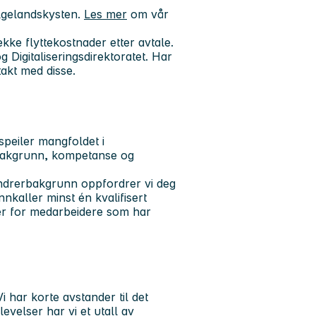
lgelandskysten.
Les mer
om vår
kke flyttekostnader etter avtale.
Digitaliseringsdirektoratet. Har
akt med disse.
speiler mangfoldet i
 bakgrunn, kompetanse og
andrerbakgrunn oppfordrer vi deg
innkaller minst én kvalifisert
gger for medarbeidere som har
i har korte avstander til det
evelser har vi et utall av