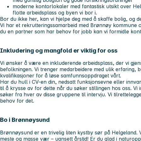
moderne kontorlokaler med fantastisk utsikt over He
flotte arbeidsplass og byen vi bor i.
Bor du ikke her, kan vi hjelpe deg med å skaffe bolig, og de
Vi har et rekrutteringssamarbeid med Brønnøy kommune og 
du en partner som har behov for jobb kan vi formidle kont
Inkludering og mangfold er viktig for oss
Vi ønsker å være en inkluderende arbeidsplass, der vi gjen
befolkningen. Vi trenger medarbeidere med ulik erfaring,
kvalifikasjoner for å løse samfunnsoppdraget vårt.
Har du hull i CV-en din, nedsatt funksjonsevne eller innv
til å krysse av for dette når du søker stillingen hos oss. Vi 
søker fra hver av disse gruppene til intervju. Vi tilrettele
behov for det.
Bo i Brønnøysund
Brønnøysund er en trivelig liten kystby sør på Helgeland. V
meste og masse vær – uansett årstid! Er du glad i naturoppl