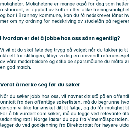
muligheter. Mulighetene er mange også for deg som heller 
restaurant, er opptatt av kultur eller ulike treningsmuligh
og bor i Brønnøy kommune, kan du få nedskrevet lånet hvert
mer om
ny ordning for nedskriving av studielån på regjer
Hvordan er det å jobbe hos oss sånn egentlig?
Vi vil at du skal føle deg trygg på valget når du takker ja t
aktuell for stillingen, tilbyr vi deg en omvendt referansesj
av våre medarbeidere og stille de spørsmålene du måtte øn
en god match.
Verdt å merke seg før du søker
Når du søker jobb hos oss, vil navnet ditt stå på en offentli
unntatt fra den offentlige søkerlisten, må du begrunne hvo
dersom vi ikke tar ønsket ditt til følge, og du får mulighet t
For å bli vurdert som søker, må du legge ved relevante att
utdanning tatt i Norge laster du opp fra Vitnemålsportalen
legger du ved godkjenning fra
Direktoratet for høyere u