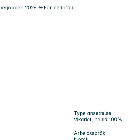
erjobben
2026
☀️
For bedrifter
Type ansettelse
Vikariat, heltid 100%
Arbeidsspråk
Norsk