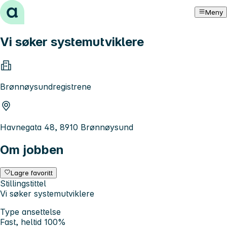
Hopp til innhold
Meny
Vi søker systemutviklere
Brønnøysundregistrene
Havnegata 48, 8910 Brønnøysund
Om jobben
Lagre favoritt
Stillingstittel
Vi søker systemutviklere
Type ansettelse
Fast, heltid 100%