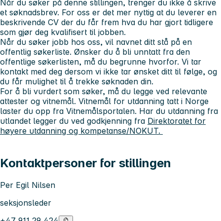
Når du søker på denne stillingen, trenger du ikke å skrive
et søknadsbrev. For oss er det mer nyttig at du leverer en
beskrivende CV der du får frem hva du har gjort tidligere
som gjør deg kvalifisert til jobben.
Når du søker jobb hos oss, vil navnet ditt stå på en
offentlig søkerliste. Ønsker du å bli unntatt fra den
offentlige søkerlisten, må du begrunne hvorfor. Vi tar
kontakt med deg dersom vi ikke tar ønsket ditt til følge, og
du får mulighet til å trekke søknaden din.
For å bli vurdert som søker, må du legge ved relevante
attester og vitnemål. Vitnemål for utdanning tatt i Norge
laster du opp fra Vitnemålsportalen. Har du utdanning fra
utlandet legger du ved godkjenning fra
Direktoratet for
høyere utdanning og kompetanse/NOKUT.
Kontaktpersoner for stillingen
Per Egil Nilsen
seksjonsleder
+47 911 29 424