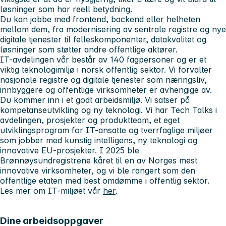
løsninger som har reell betydning.
Du kan jobbe med frontend, backend eller helheten
mellom dem, fra modernisering av sentrale registre og nye
digitale tjenester til felleskomponenter, datakvalitet og
løsninger som støtter andre offentlige aktører.
IT-avdelingen vår består av 140 fagpersoner og er et
viktig teknologimiljø i norsk offentlig sektor. Vi forvalter
nasjonale registre og digitale tjenester som næringsliv,
innbyggere og offentlige virksomheter er avhengige av.
Du kommer inn i et godt arbeidsmiljø. Vi satser på
kompetanseutvikling og ny teknologi. Vi har Tech Talks i
avdelingen, prosjekter og produktteam, et eget
utviklingsprogram for IT-ansatte og tverrfaglige miljøer
som jobber med kunstig intelligens, ny teknologi og
innovative EU-prosjekter. I 2025 ble
Brønnøysundregistrene kåret til en av Norges mest
innovative virksomheter, og vi ble rangert som den
offentlige etaten med best omdømme i offentlig sektor.
Les mer om IT-miljøet vår
her
.
Dine arbeidsoppgaver