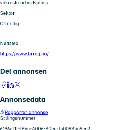
vakreste arbeidsplass.
Sektor
Offentlig
Nettsted
https://www.brreg.no/
Del annonsen
Annonsedata
Rapporter annonse
Stillingsnummer
6196df1f-f86c-4006-80ee-f50098bc9ed3