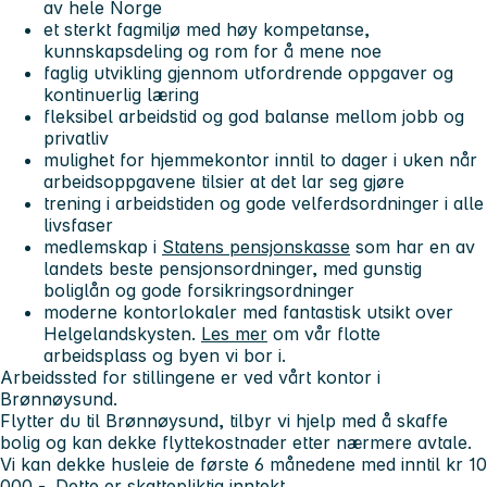
av hele Norge
et sterkt fagmiljø med høy kompetanse,
kunnskapsdeling og rom for å mene noe
faglig utvikling gjennom utfordrende oppgaver og
kontinuerlig læring
fleksibel arbeidstid og god balanse mellom jobb og
privatliv
mulighet for hjemmekontor inntil to dager i uken når
arbeidsoppgavene tilsier at det lar seg gjøre
trening i arbeidstiden og gode velferdsordninger i alle
livsfaser
medlemskap i
Statens pensjonskasse
som har en av
landets beste pensjonsordninger, med gunstig
boliglån og gode forsikringsordninger
moderne kontorlokaler med fantastisk utsikt over
Helgelandskysten.
Les mer
om vår flotte
arbeidsplass og byen vi bor i.
Arbeidssted for stillingene er ved vårt kontor i
Brønnøysund.
Flytter du til Brønnøysund, tilbyr vi hjelp med å skaffe
bolig og kan dekke flyttekostnader etter nærmere avtale.
Vi kan dekke husleie de første 6 månedene med inntil kr 10
000,-. Dette er skattepliktig inntekt.