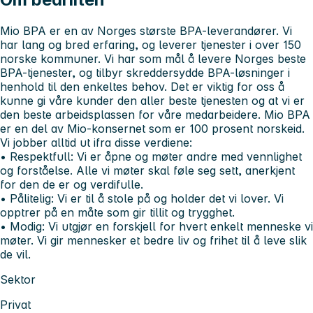
Mio BPA er en av Norges største BPA-leverandører. Vi
har lang og bred erfaring, og leverer tjenester i over 150
norske kommuner. Vi har som mål å levere Norges beste
BPA-tjenester, og tilbyr skreddersydde BPA-løsninger i
henhold til den enkeltes behov. Det er viktig for oss å
kunne gi våre kunder den aller beste tjenesten og at vi er
den beste arbeidsplassen for våre medarbeidere. Mio BPA
er en del av Mio-konsernet som er 100 prosent norskeid.
Vi jobber alltid ut ifra disse verdiene:
• Respektfull:
Vi er åpne og møter andre med vennlighet
og forståelse. Alle vi møter skal føle seg sett, anerkjent
for den de er og verdifulle.
• Pålitelig:
Vi er til å stole på og holder det vi lover. Vi
opptrer på en måte som gir tillit og trygghet.
• Modig:
Vi utgjør en forskjell for hvert enkelt menneske vi
møter. Vi gir mennesker et bedre liv og frihet til å leve slik
de vil.
Sektor
Privat