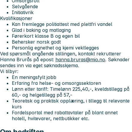
Omsorgsfull
Selvgående
Initiativrik
Kvalifikasjoner
Kan fremlegge politiattest med plettfri vandel
Glad i baking og matlaging
Førerkort klasse B og egen bil
Behersker norsk godt
Personlig egnethet og kjemi vektlegges
Ved spørsmål angående stillingen, kontakt rekrutterer
Hanna Brurås på epost:
hanna.bruras@mio.no
. Søknader
sendes inn via eget søknadsskjema.
Vi tilbyr:
En meningsfylt jobb
Erfaring fra helse- og omsorgssektoren
Lønn etter tariff: Timelønn 225,40,-, kveldstillegg på
60,- og helgetillegg på 57,-
Teoretisk og praktisk opplæring, i tillegg til relevante
kurs
Fordelsportal med rabattavtaler på blant annet
hotell, hvitevarer, nettbutikker etc.
Om bedriften