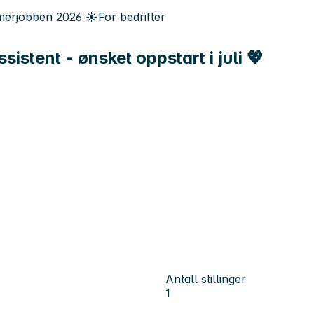
erjobben
2026
☀️
For bedrifter
sistent - ønsket oppstart i juli 💖
Antall stillinger
1