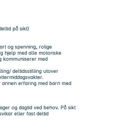
ltid på sikt)
art og spenning, rolige
eg hjelp med alle motoriske
 og kommuniserer med
ng/ deltidsstilling utover
ettermiddagsvakter.
ler annen erfaring med barn med
ger og dagtid ved behov. På sikt
vikar eller fast deltid