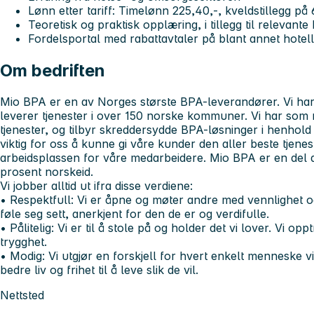
Lønn etter tariff: Timelønn 225,40,-, kveldstillegg på 
Teoretisk og praktisk opplæring, i tillegg til relevante
Fordelsportal med rabattavtaler på blant annet hotell,
Om bedriften
Mio BPA er en av Norges største BPA-leverandører. Vi har
leverer tjenester i over 150 norske kommuner. Vi har som
tjenester, og tilbyr skreddersydde BPA-løsninger i henhold 
viktig for oss å kunne gi våre kunder den aller beste tjenes
arbeidsplassen for våre medarbeidere. Mio BPA er en del
prosent norskeid.
Vi jobber alltid ut ifra disse verdiene:
• Respektfull:
Vi er åpne og møter andre med vennlighet og 
føle seg sett, anerkjent for den de er og verdifulle.
• Pålitelig:
Vi er til å stole på og holder det vi lover. Vi opp
trygghet.
• Modig:
Vi utgjør en forskjell for hvert enkelt menneske v
bedre liv og frihet til å leve slik de vil.
Nettsted