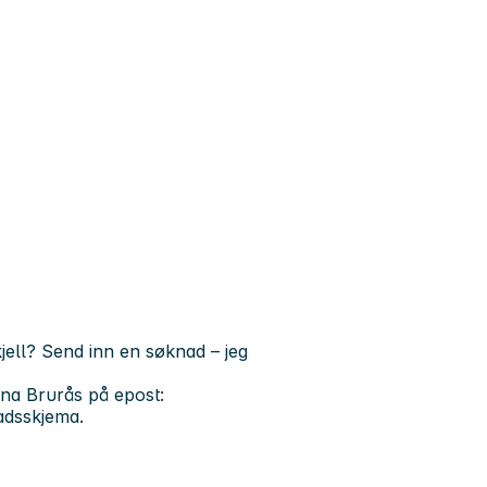
kjell? Send inn en søknad – jeg
nna Brurås på epost:
adsskjema.