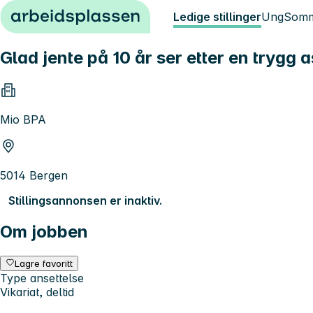
Hopp til innhold
Ledige stillinger
Ung
Somm
Glad jente på 10 år ser etter en trygg as
Mio BPA
5014 Bergen
Stillingsannonsen er inaktiv.
Om jobben
Lagre favoritt
Type ansettelse
Vikariat, deltid