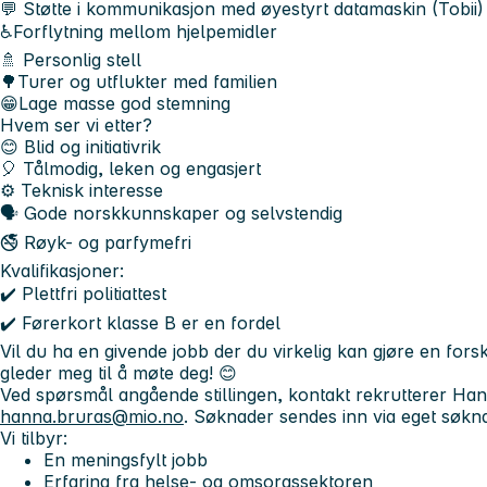
💬 Støtte i kommunikasjon med øyestyrt datamaskin (Tobii)
♿Forflytning mellom hjelpemidler
🚿 Personlig stell
🌳Turer og utflukter med familien
😁Lage masse god stemning
Hvem ser vi etter?
😊 Blid og initiativrik
🎈 Tålmodig, leken og engasjert
⚙️ Teknisk interesse
🗣️ Gode norskkunnskaper og selvstendig
🚭 Røyk- og parfymefri
Kvalifikasjoner:
✔️ Plettfri politiattest
✔️ Førerkort klasse B er en fordel
Vil du ha en givende jobb der du virkelig kan gjøre en fors
gleder meg til å møte deg! 😊
Ved spørsmål angående stillingen, kontakt rekrutterer Ha
hanna.bruras@mio.no
. Søknader sendes inn via eget søkn
Vi tilbyr:
En meningsfylt jobb
Erfaring fra helse- og omsorgssektoren