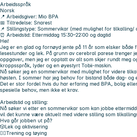
Arbeidsspråk
Norsk
📍
Arbeidsgiver:
Mio BPA
📅
Tiltredelse:
Snarest
📌
Stillingstype:
Sommervikar (med mulighet for tilkalling/ de
⏰
Arbeidstid:
Ettermiddag 15:30–22:00 og dagtid
Hei!
Jeg er en glad og fornøyd jente på 11 år som elsker både f
lesestunder og lek. På grunn av cerebral parese trenger j
oppgaver, men jeg er opptatt av alt som skjer rundt meg
kroppsspråk, lyder og en øyestyrt Tobii-maskin.
Nå søker jeg en sommervikar med mulighet for videre tilkalli
høsten. I sommer har jeg behov for bistand både dag- og 
Det er stor fordel hvis du har erfaring med BPA, bolig el
spesielle behov, men ikke et krav.
Arbeidstid og stilling:
Nå søker vi etter en sommervikar som kan jobbe ettermidda
vil det kunne være aktuelt med videre stilling som tilkallings
Hva går jobben ut på?
🎲Lek og aktivisering
🧘‍♀️Trening og tøying