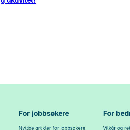
 aktivitet!
For jobbsøkere
For bedr
Nyttige artikler for jobbsøkere
Vilkår og ret