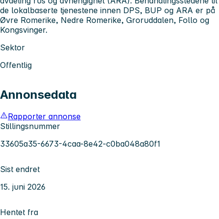
avdeling rus og avhengighet (ARA). Behandlingsstedene til
de lokalbaserte tjenestene innen DPS, BUP og ARA er på
Øvre Romerike, Nedre Romerike, Groruddalen, Follo og
Kongsvinger.
Sektor
Offentlig
Annonsedata
Rapporter annonse
Stillingsnummer
33605a35-6673-4caa-8e42-c0ba048a80f1
Sist endret
15. juni 2026
Hentet fra