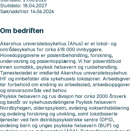
Sluttdato: 18.04.2027
Søknadsfrist: 14.06.2026
Om bedriften
Akershus universitetssykehus
(Ahus) er et lokal- og
områdesykehus for cirka 618 000 innbyggere.
Hovedoppgavene er pasientbehandling, forskning,
undervisning og pasientopplæring. Vi har pasienttilbud
innen somatikk, psykisk helsevern og rusbehandling.
Tjenestestedet er imidlertid Akershus universitetssykehus
HF og innbefatter alle sykehusets lokasjoner. Arbeidsgiver
tar forbehold om endring av arbeidssted, arbeidsoppgaver
og ansvarsområde ved behov.
Psykisk helsevern og rus divisjon
har cirka 2000 årsverk
og består av sykehusavdelingene Psykisk helsevern
Nordbyhagen, alderspsykiatri, avdeling voksenhabilitering
og avdeling forskning og utvikling, samt lokalbaserte
tjenester ved fem distriktspsykiatriske sentre (DPS),
avdeling barn og unges psykiske helsevern (BUP) og