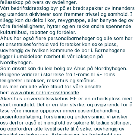
fellesskap på tvers av avdelinger.
Vårt bedriftsidrettslag byr på et bredt spekter av innendørs
og utendørs aktiviteter som fremmer trivsel og samhold. I
tillegg kan du delta i kor, revygruppe, eller benytte deg av
våre ferieleiligheter, hytter og en rekke andre spennende
kulturtilbud, rabatter og fordeler.
Ahus har også flere personalbarnehager og alle som har
et ansettelsesforhold ved foretaket kan søke plass,
uavhengig av hvilken kommune de bor i. Barnehagene
ligger i umiddelbar nærhet til vår lokasjon på
Nordbyhagen.
Som ansatt kan du leie bolig av Ahus på Nordbyhagen.
Boligene varierer i størrelse fra 1-roms til 4- roms
leiligheter i blokker, rekkehus og småhus.
Les mer om alle våre tilbud for våre ansatte
her:
www.ahus.no/om-oss/ansatte
Akershus universitetssykehus HF er en arbeidsplass med
stort mangfold. Det er en klar styrke, og avgjørende for å
løse våre mange oppgaver innen pasientbehandling,
pasientoppfølging, forskning og undervisning. Vi ønsker
oss derfor også et mangfold av søkere til ledige stillinger,
og oppfordrer alle kvalifiserte til å søke, uavhengig av
identitet og bakgrunn. Arbeidsgiver tar forbehold om