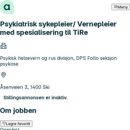
Hopp til innhold
Meny
Psykiatrisk sykepleier/ Vernepleier
med spesialisering til TiRe
Psykisk helsevern og rus divisjon, DPS Follo seksjon
psykose
Åsenveien 3, 1400 Ski
Stillingsannonsen er inaktiv.
Om jobben
Lagre favoritt
Oppstart