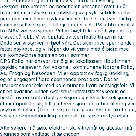
Ambulering er en del av vår arbeidshverdag.
Seksjon Tire utreder og behandler personer over 15 år
hvor det er mistanke om utvikling av psykoselidelse eller
personer med kjent psykoselidelse. Tire er en tverrfaglig
sammensatt seksjon. I tillegg jobber det IPS jobbspesialist
fra NAV ved seksjonen. Vi har høyt fokus på trygghet og
trivsel på jobb. Vi er opptatt av tverrfaglig tilnærming.
Dette ser vi styrker miljøet vårt. Det skjer mye spennende i
feltet psykose, og vi håper du vil være med å bidra med
din kompetanse sammen oss i sommer.
DPS Follo har ansvar for å gi et lokalbasert tilbud innen
psykisk helsevern for voksne i kommunene Nordre Follo,
Ås, Frogn og Nesodden. Vi er opptatt av faglig utvikling,
og er engasjert i flere spennende prosjekter. Det er
utstrakt samarbeid med kommunene i vårt nedslagsfelt. Vi
er en avdeling under Akershus universitetssykehus og
består av en kontorfaglig seksjon og 6 kliniske seksjoner;
allmennpoliklinikk, tidlig intervensjon- og rehabilitering ved
psykoselidelser (Tire), seksjon for gruppeterapi, akutteam,
seksjon døgnbehandling og enhet for spiseforstyrrelser.
Alle søkere må søke elektronisk. Vitnemål og attester må
skannes som vedlegg til søknaden.