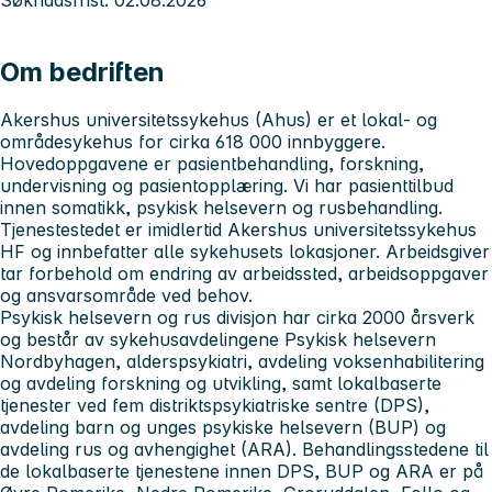
Om bedriften
Akershus universitetssykehus
(Ahus) er et lokal- og
områdesykehus for cirka 618 000 innbyggere.
Hovedoppgavene er pasientbehandling, forskning,
undervisning og pasientopplæring. Vi har pasienttilbud
innen somatikk, psykisk helsevern og rusbehandling.
Tjenestestedet er imidlertid Akershus universitetssykehus
HF og innbefatter alle sykehusets lokasjoner. Arbeidsgiver
tar forbehold om endring av arbeidssted, arbeidsoppgaver
og ansvarsområde ved behov.
Psykisk helsevern og rus divisjon
har cirka 2000 årsverk
og består av sykehusavdelingene Psykisk helsevern
Nordbyhagen, alderspsykiatri, avdeling voksenhabilitering
og avdeling forskning og utvikling, samt lokalbaserte
tjenester ved fem distriktspsykiatriske sentre (DPS),
avdeling barn og unges psykiske helsevern (BUP) og
avdeling rus og avhengighet (ARA). Behandlingsstedene til
de lokalbaserte tjenestene innen DPS, BUP og ARA er på