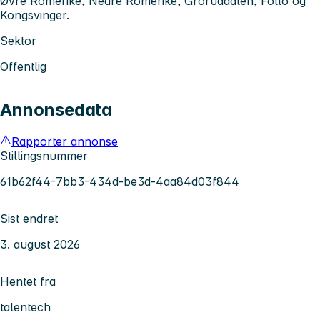
Øvre Romerike, Nedre Romerike, Groruddalen, Follo og
Kongsvinger.
Sektor
Offentlig
Annonsedata
Rapporter annonse
Stillingsnummer
61b62f44-7bb3-434d-be3d-4aa84d03f844
Sist endret
3. august 2026
Hentet fra
talentech