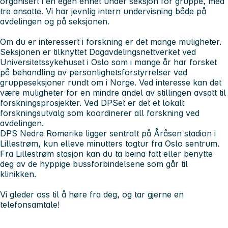
organisert i en egen enhet under seksjon for gruppe, med
tre ansatte. Vi har jevnlig intern undervisning både på
avdelingen og på seksjonen.
Om du er interessert i forskning er det mange muligheter.
Seksjonen er tilknyttet Dagavdelingsnettverket ved
Universitetssykehuset i Oslo som i mange år har forsket
på behandling av personlighetsforstyrrelser ved
gruppeseksjoner rundt om i Norge. Ved interesse kan det
være muligheter for en mindre andel av stillingen avsatt til
forskningsprosjekter. Ved DPSet er det et lokalt
forskningsutvalg som koordinerer all forskning ved
avdelingen.
DPS Nedre Romerike ligger sentralt på Åråsen stadion i
Lillestrøm, kun elleve minutters togtur fra Oslo sentrum.
Fra Lillestrøm stasjon kan du ta beina fatt eller benytte
deg av de hyppige bussforbindelsene som går til
klinikken.
Vi gleder oss til å høre fra deg, og tar gjerne en
telefonsamtale!