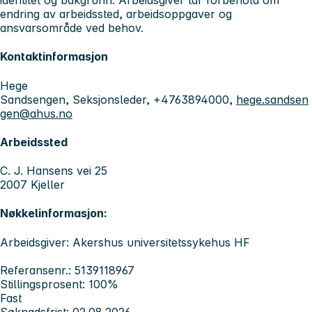
identitet og bakgrunn. Arbeidsgiver tar forbehold om
endring av arbeidssted, arbeidsoppgaver og
ansvarsområde ved behov.
Kontaktinformasjon
Hege
Sandsengen, Seksjonsleder, +4763894000,
hege.sandsen
gen@ahus.no
Arbeidssted
C. J. Hansens vei 25
2007 Kjeller
Nøkkelinformasjon:
Arbeidsgiver: Akershus universitetssykehus HF
Referansenr.: 5139118967
Stillingsprosent: 100%
Fast
Søknadsfrist: 02.08.2026