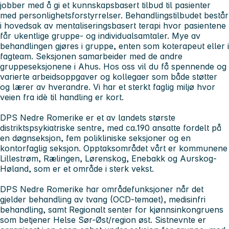
jobber med å gi et kunnskapsbasert tilbud til pasienter
med personlighetsforstyrrelser. Behandlingstilbudet består
i hovedsak av mentaliseringsbasert terapi hvor pasientene
får ukentlige gruppe- og individualsamtaler. Mye av
behandlingen gjøres i gruppe, enten som koterapeut eller i
fagteam. Seksjonen samarbeider med de andre
gruppeseksjonene i Ahus. Hos oss vil du få spennende og
varierte arbeidsoppgaver og kollegaer som både støtter
og lærer av hverandre. Vi har et sterkt faglig miljø hvor
veien fra idè til handling er kort.
DPS Nedre Romerike er et av landets største
distriktspsykiatriske sentre, med ca.190 ansatte fordelt på
en døgnseksjon, fem polikliniske seksjoner og en
kontorfaglig seksjon. Opptaksområdet vårt er kommunene
Lillestrøm, Rælingen, Lørenskog, Enebakk og Aurskog-
Høland, som er et område i sterk vekst.
DPS Nedre Romerike har områdefunksjoner når det
gjelder behandling av tvang (OCD-temaet), medisinfri
behandling, samt Regionalt senter for kjønnsinkongruens
som betjener Helse Sør-Øst/region øst. Sistnevnte er