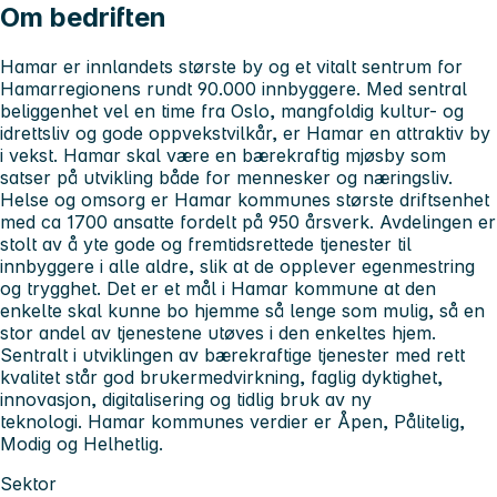
Om bedriften
Hamar
er innlandets største by og et vitalt sentrum for
Hamarregionens rundt 90.000 innbyggere. Med sentral
beliggenhet vel en
time fra Oslo, mangfoldig kultur- og
idrettsliv og gode oppvekstvilkår, er Hamar en attraktiv by
i vekst. Hamar skal være en bærekraftig mjøsby som
satser på utvikling både for mennesker og næringsliv.
Helse og omsorg
er Hamar kommunes største driftsenhet
med ca 1700 ansatte fordelt på 950 årsverk. Avdelingen er
stolt av å yte gode og fremtidsrettede tjenester til
innbyggere i alle aldre, slik at de opplever egenmestring
og trygghet. Det er et mål i Hamar kommune at den
enkelte skal kunne bo hjemme så lenge som mulig, så en
stor andel av tjenestene utøves i den enkeltes hjem.
Sentralt i utviklingen av bærekraftige tjenester med rett
kvalitet står god brukermedvirkning, faglig dyktighet,
innovasjon, digitalisering og tidlig bruk av ny
teknologi.
Hamar kommunes verdier er Åpen, Pålitelig,
Modig og Helhetlig.
Sektor