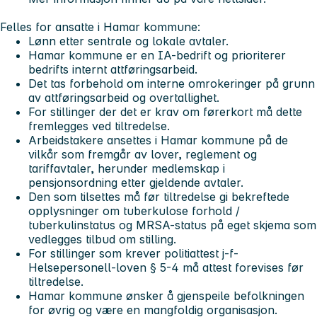
Felles for ansatte i Hamar kommune:
Lønn etter sentrale og lokale avtaler.
Hamar kommune er en IA-bedrift og prioriterer
bedrifts internt attføringsarbeid.
Det tas forbehold om interne omrokeringer på grunn
av attføringsarbeid og overtallighet.
For stillinger der det er krav om førerkort må dette
fremlegges ved tiltredelse.
Arbeidstakere ansettes i Hamar kommune på de
vilkår som fremgår av lover, reglement og
tariffavtaler, herunder medlemskap i
pensjonsordning etter gjeldende avtaler.
Den som tilsettes må før tiltredelse gi bekreftede
opplysninger om tuberkulose forhold /
tuberkulinstatus og MRSA-status på eget skjema som
vedlegges tilbud om stilling.
For stillinger som krever politiattest j-f-
Helsepersonell-loven § 5-4 må attest forevises før
tiltredelse.
Hamar kommune ønsker å gjenspeile befolkningen
for øvrig og være en mangfoldig organisasjon.