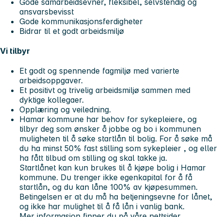
Gode samarbeidsevner, fleksibel, selvstendig og
ansvarsbevisst
Gode kommunikasjonsferdigheter
Bidrar til et godt arbeidsmiljø
Vi tilbyr
Et godt og spennende fagmiljø med varierte
arbeidsoppgaver.
Et positivt og trivelig arbeidsmiljø sammen med
dyktige kollegaer.
Opplæring og veiledning.
Hamar kommune har behov for sykepleiere, og
tilbyr deg som ønsker å jobbe og bo i kommunen
muligheten til å søke startlån til bolig. For å søke må
du ha minst 50% fast stilling som sykepleier , og eller
ha fått tilbud om stilling og skal takke ja.
Startlånet kan kun brukes til å kjøpe bolig i Hamar
kommune. Du trenger ikke egenkapital for å få
startlån, og du kan låne 100% av kjøpesummen.
Betingelsen er at du må ha betjeningsevne for lånet,
og ikke har mulighet til å få lån i vanlig bank.
Mer informasjon finner du på våre nettsider.