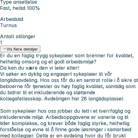
Type ansettelse
Fast, heltid 100%
Arbeidstid
Turnus
Antall stillinger
1
Vis flere detaljer
Er du en faglig trygg sykepleier som brenner for kvalitet,
helhetlig omsorg og et godt arbeidsmiljø?
Da kan du være den vi leter etter!
Vi søker en dyktig og engasjert sykepleier til vår
langtidsavdeling. Hos oss får du en sentral rolle i å sikre at
beboerne får tjenester av høy faglig kvalitet, samtidig som
du bidrar til et inkluderende og støttende
kollegafellesskap. Avdelingen har 28 langtidsplasser.
Som sykepleier hos oss jobber du tett i et tverrfaglig og
inkluderende miljø. Arbeidsoppgavene er varierte og til
tider komplekse, og krever både faglig styrke, helhetlig
forståelse og evne til å finne gode løsninger i samarbeid
med kollegaer. Dette er en avdeling hvor du får brukt