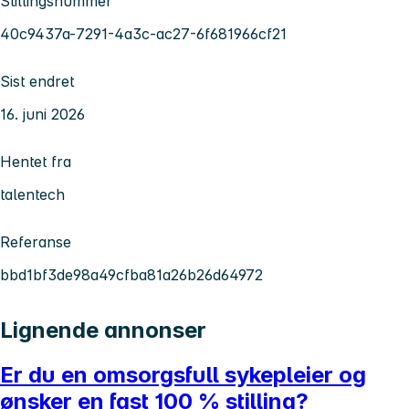
Stillingsnummer
40c9437a-7291-4a3c-ac27-6f681966cf21
Sist endret
16. juni 2026
Hentet fra
talentech
Referanse
bbd1bf3de98a49cfba81a26b26d64972
Lignende annonser
Er du en omsorgsfull sykepleier og
ønsker en fast 100 % stilling?