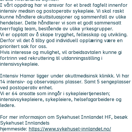
I vårt oppdrag har vi ansvar for et bredt fagfelt innenfor
intensiv medisin og postoperativ sykepleie. Vi skal raskt
kunne håndtere akuttsituasjoner og sammenfall av ulike
hendelser. Dette håndterer vi som et godt sammensatt
tverrfaglig team, bestående av ulike yrkesgrupper.
Vi er opptatt av å skape trygghet, fellesskap og utvikling.
Derfor vil det å tilby god individuell opplæring være en
prioritert sak for oss.
Hvis interesse og mulighet, vil arbeidsavtalen kunne gi
fortrinn ved rekruttering til utdanningsstilling i
intensivsykepleie.
Intensiv Hamar ligger under akuttmedisinsk klinikk. Vi har
14 intensiv- og observasjons plasser. Samt 5 sengeplasser
ved postoperativ enhet.
Vi er 64 ansatte som inngår i sykepleiertjenesten;
intensivsykepleiere, sykepleiere, helsefagarbeidere og
ledere.
For mer informasjon om Sykehuset Innlandet HF, besøk
Sykehuset Innlandets
hjemmeside:
https://www.sykehuset-innlandet.no/