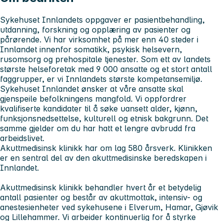
Sykehuset Innlandets
oppgaver er pasientbehandling,
utdanning, forskning og opplæring av pasienter og
pårørende. Vi har virksomhet på mer enn 40 steder i
Innlandet innenfor somatikk, psykisk helsevern,
rusomsorg og prehospitale tjenester. Som ett av landets
største helseforetak med 9 000 ansatte og et stort antall
faggrupper, er vi Innlandets største kompetansemiljø.
Sykehuset Innlandet
ønsker at våre ansatte skal
gjenspeile befolkningens mangfold. Vi oppfordrer
kvalifiserte kandidater til å søke uansett alder, kjønn,
funksjonsnedsettelse, kulturell og etnisk bakgrunn. Det
samme gjelder om du har hatt et lengre avbrudd fra
arbeidslivet.
Akuttmedisinsk klinikk har
om lag 580 årsverk. Klinikken
er en sentral del av den akuttmedisinske beredskapen i
Innlandet.
Akuttmedisinsk klinikk behandler hvert år et betydelig
antall pasienter og består av akuttmottak, intensiv- og
anestesienheter ved sykehusene i Elverum, Hamar, Gjøvik
og Lillehammer. Vi arbeider kontinuerlig for å styrke