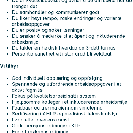
Du er kvalitetsbevisst og evner å be om støtte når du
trenger det
Du samhandler og kommuniserer godt
Du liker høyt tempo, raske endringer og varierte
arbeidsoppgaver
Du er positiv og søker løsninger
Du ønsker å medvirke til et åpent og inkluderende
arbeidsmiljø
Du takler en hektisk hverdag og 3-delt turnus
Personlig egnethet vil i stor grad bli vektlagt
Vi tilbyr
God individuell opplæring og oppfølging
Spennende og utfordrende arbeidsoppgaver i et
aktivt fagmiljø
Fokus på kvalitetsarbeid satt i system
Hjelpsomme kolleger i et inkluderende arbeidsmiljø
Fagdager og trening gjennom simulering
Sertifisering i AHLR og medisinsk teknisk utstyr
Lønn etter overenskomst
Gode pensjonsordninger i KLP
Egne forsikringsordninger