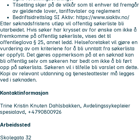
Tilsetting skjer på de vilkår som til enhver tid fremgår
av gjeldende lover, tariffavtaler og reglement
Bedriftsidrettslag SI Aktiv: https://www.siaktiv.no/
Etter søknadsfristens utløp vil offentlig søkerliste bli
utarbeidet. Hvis søker har krysset av for ønske om ikke å
fremkomme på offentlig søkerliste, vises det til
offentleglova § 25, annet ledd. Helseforetaket vil gjøre en
vurdering av om kriteriene for å bli unntatt fra søkerlista
er oppfylt. Det gjøres oppmerksom på at en søknad kan
bli offentlig selv om søkeren har bedt om ikke å bli ført
opp på søkerlista. Søkeren vil i tilfelle bli varslet om dette.
Kopi av relevant utdanning og tjenesteattester må legges
ved i søknaden.
Kontaktinformasjon
Trine Kristin Knuten Dahlsbakken, Avdelingssykepleier
spesialavd, +4790800926
Arbeidssted
Skolegata 32