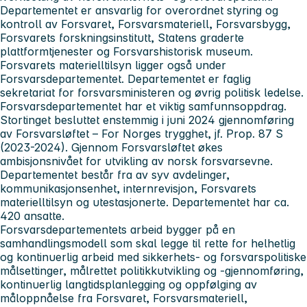
Departementet er ansvarlig for overordnet styring og
kontroll av Forsvaret, Forsvarsmateriell, Forsvarsbygg,
Forsvarets forskningsinstitutt, Statens graderte
plattformtjenester og Forsvarshistorisk museum.
Forsvarets materielltilsyn ligger også under
Forsvarsdepartementet. Departementet er faglig
sekretariat for forsvarsministeren og øvrig politisk ledelse.
Forsvarsdepartementet har et viktig samfunnsoppdrag.
Stortinget besluttet enstemmig i juni 2024 gjennomføring
av Forsvarsløftet – For Norges trygghet, jf. Prop. 87 S
(2023-2024). Gjennom Forsvarsløftet økes
ambisjonsnivået for utvikling av norsk forsvarsevne.
Departementet består fra av syv avdelinger,
kommunikasjonsenhet, internrevisjon, Forsvarets
materielltilsyn og utestasjonerte. Departementet har ca.
420 ansatte.
Forsvarsdepartementets arbeid bygger på en
samhandlingsmodell som skal legge til rette for helhetlig
og kontinuerlig arbeid med sikkerhets- og forsvarspolitiske
målsettinger, målrettet politikkutvikling og -gjennomføring,
kontinuerlig langtidsplanlegging og oppfølging av
måloppnåelse fra Forsvaret, Forsvarsmateriell,