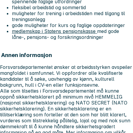
spennende faglige utfordringer
fleksibel arbeidstid og sommertid
muligheter for trening i arbeidstiden med tilgang til
treningsanlegg
gode muligheter for kurs og faglige oppdateringer
medlemskap i Statens pensjonskasse
med gode
låne-, pensjons- og forsikringsordninger
Annen informasjon
Forsvarsdepartementet ønsker at arbeidsstyrken avspeiler
mangfoldet i samfunnet. Vi oppfordrer alle kvalifiserte
kandidater til å søke, uavhengig av kjønn, kulturell
bakgrunn, hull i CV-en eller funksjonsevne.
Alle som tilsettes i Forsvarsdepartementet må kunne
oppnå sikkerhetsklarert på minimum nivå HEMMELIG
(nasjonal sikkerhetsklarering) og NATO SECRET (NATO
sikkerhetsklarering). En sikkerhetsklarering er en
tillitserklæring som forteller at den som har blitt klarert,
vurderes som tilstrekkelig pålitelig, lojal og med nok sunn
dømmekraft til å kunne håndtere sikkerhetsgradert
informasjon på en god måte. Mer informasjon om vilkår