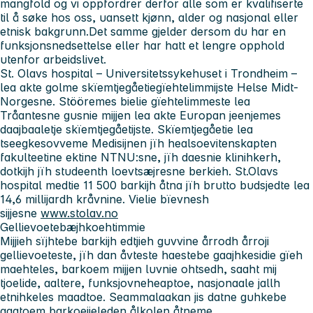
mangfold og vi oppfordrer derfor alle som er kvalifiserte
til å søke hos oss, uansett kjønn, alder og nasjonal eller
etnisk bakgrunn.Det samme gjelder dersom du har en
funksjonsnedsettelse eller har hatt et lengre opphold
utenfor arbeidslivet.
St. Olavs hospital – Universitetssykehuset i Trondheim
–
lea akte golme skïemtjegåetiegïehtelimmijste Helse Midt-
Norgesne. Stööremes bielie gïehtelimmeste lea
Tråantesne gusnie mijjen lea akte Europan jeenjemes
daajbaaletje skïemtjegåetijste. Skïemtjegåetie lea
tseegkesovveme Medisijnen jïh healsoevitenskapten
fakulteetine ektine NTNU:sne, jïh daesnie klinihkerh,
dotkijh jïh studeenth loevtsæjresne berkieh. St.Olavs
hospital medtie 11 500 barkijh åtna jïh brutto budsjedte lea
14,6 millijardh kråvnine. Vielie bïevnesh
sijjesne
www.stolav.no
Gellievoetebæjhkoehtimmie
Mijjieh sïjhtebe barkijh edtjieh guvvine årrodh årroji
gellievoeteste, jïh dan åvteste haestebe gaajhkesidie gïeh
maehteles, barkoem mijjen luvnie ohtsedh, saaht mij
tjoelide, aaltere, funksjovneheaptoe, nasjonaale jallh
etnihkeles maadtoe. Seammalaakan jis datne guhkebe
gaatoem barkoejieleden ålkolen åtneme.