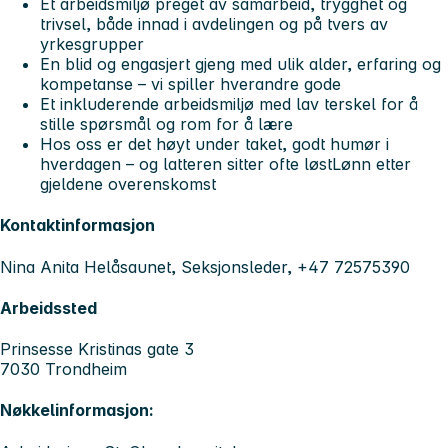
Et arbeidsmiljø preget av samarbeid, trygghet og
trivsel, både innad i avdelingen og på tvers av
yrkesgrupper
En blid og engasjert gjeng med ulik alder, erfaring og
kompetanse – vi spiller hverandre gode
Et inkluderende arbeidsmiljø med lav terskel for å
stille spørsmål og rom for å lære
Hos oss er det høyt under taket, godt humør i
hverdagen – og latteren sitter ofte løstLønn etter
gjeldene overenskomst
Kontaktinformasjon
Nina Anita Helåsaunet, Seksjonsleder, +47 72575390
Arbeidssted
Prinsesse Kristinas gate 3
7030 Trondheim
Nøkkelinformasjon: