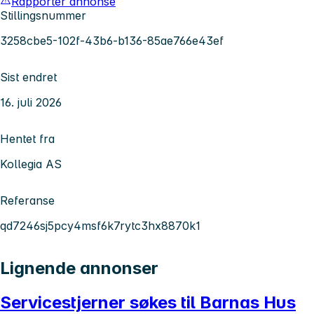
Rapporter annonse
Stillingsnummer
3258cbe5-102f-43b6-b136-85ae766e43ef
Sist endret
16. juli 2026
Hentet fra
Kollegia AS
Referanse
qd7246sj5pcy4msf6k7rytc3hx8870k1
Lignende annonser
Servicestjerner søkes til Barnas Hus