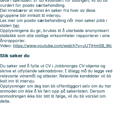
dette i søknaden. Er du kvalifisert for stillingen, vil du bli
vurdert for positiv særbehandling.
Det innebærer at minst én søker fra hver av disse
gruppene blir innkalt til intervju.
Les mer om positiv særbehandling når man søker jobb i
staten
her
.
Opplysningene du gir, brukes til å utarbeide anonymisert
statistikk som alle statlige virksomheter rapporterer i sine
årsrapporter.
Video:
https://www.youtube.com/watch?v=uUTjHmSB_Wc
Slik søker du
Du søker ved å fylle ut CV i Jobbnorges CV-skjema og
skrive et utfyllende søknadsbrev. I tillegg må du legge ved
relevante vitnemål og attester. Relevante kandidater vil bli
kalt inn til intervju.
Opplysninger om deg kan bli offentliggjort selv om du har
anmodet om ikke å bli ført opp på søkerlisten. Dersom
anmodningen ikke blir tatt til følge, vil du bli varslet om
dette.