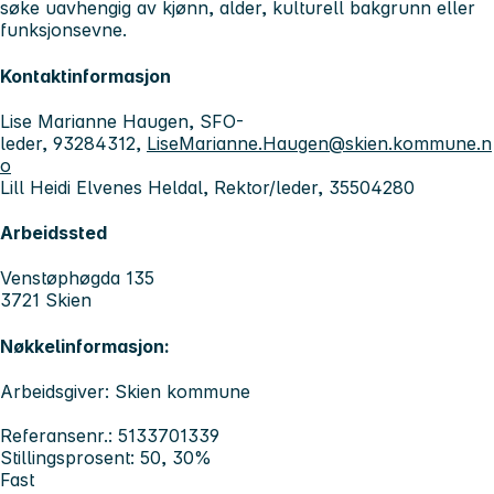
søke uavhengig av kjønn, alder, kulturell bakgrunn eller
funksjonsevne.
Kontaktinformasjon
Lise Marianne Haugen, SFO-
leder, 93284312,
LiseMarianne.Haugen@skien.kommune.n
o
Lill Heidi Elvenes Heldal, Rektor/leder, 35504280
Arbeidssted
Venstøphøgda 135
3721 Skien
Nøkkelinformasjon:
Arbeidsgiver: Skien kommune
Referansenr.: 5133701339
Stillingsprosent: 50, 30%
Fast