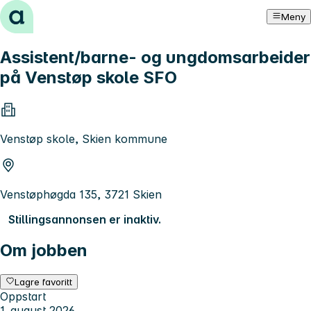
Hopp til innhold
Meny
Assistent/barne- og ungdomsarbeider
på Venstøp skole SFO
Venstøp skole, Skien kommune
Venstøphøgda 135, 3721 Skien
Stillingsannonsen er inaktiv.
Om jobben
Lagre favoritt
Oppstart
1. august 2026