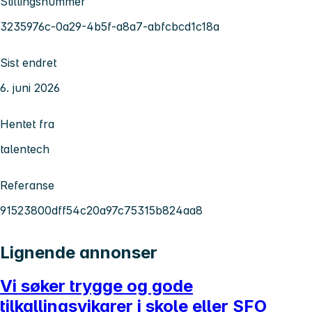
Stillingsnummer
3235976c-0a29-4b5f-a8a7-abfcbcd1c18a
Sist endret
6. juni 2026
Hentet fra
talentech
Referanse
91523800dff54c20a97c75315b824aa8
Lignende annonser
Vi søker trygge og gode
tilkallingsvikarer i skole eller SFO