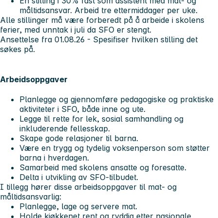
En stilling i 30% fast som assistent med mat- og
måltidsansvar. Arbeid tre ettermiddager per uke.
Alle stillinger må være forberedt på å arbeide i skolens
ferier, med unntak i juli da SFO er stengt.
Ansettelse fra 01.08.26 - Spesifiser hvilken stilling det
søkes på.
Arbeidsoppgaver
Planlegge og gjennomføre pedagogiske og praktiske
aktiviteter i SFO, både inne og ute.
Legge til rette for lek, sosial samhandling og
inkluderende fellesskap.
Skape gode relasjoner til barna.
Være en trygg og tydelig voksenperson som støtter
barna i hverdagen.
Samarbeid med skolens ansatte og foresatte.
Delta i utvikling av SFO-tilbudet.
I tillegg hører disse arbeidsoppgaver til mat- og
måltidsansvarlig:
Planlegge, lage og servere mat.
Holde kjøkkenet rent og ryddig etter nasjonale