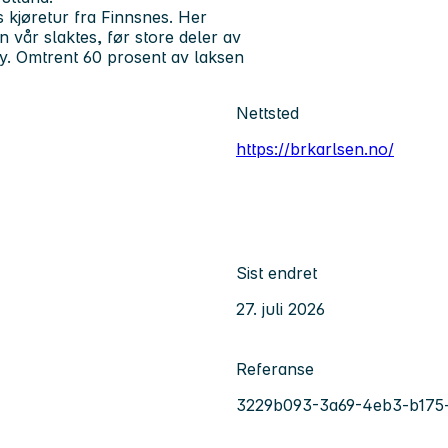
s kjøretur fra Finnsnes. Her
en vår slaktes, før store deler av
øy. Omtrent 60 prosent av laksen
Nettsted
https://brkarlsen.no/
Sist endret
27. juli 2026
Referanse
3229b093-3a69-4eb3-b175