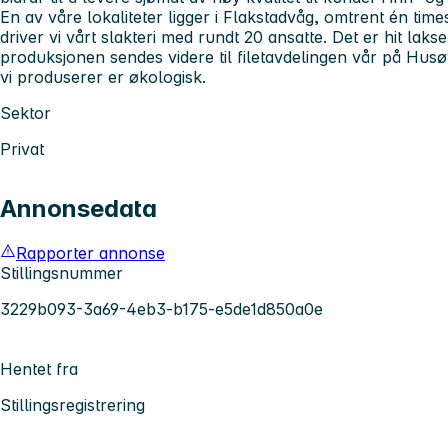
En av våre lokaliteter ligger i
Flakstadvåg
, omtrent én time
driver vi vårt slakteri med rundt 20 ansatte. Det er hit laks
produksjonen sendes videre til filetavdelingen vår på Hus
vi produserer er økologisk.
Sektor
Privat
Annonsedata
Rapporter annonse
Stillingsnummer
3229b093-3a69-4eb3-b175-e5de1d850a0e
Hentet fra
Stillingsregistrering