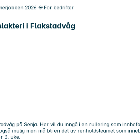
erjobben
2026
☀️
For bedrifter
lakteri i Flakstadvåg
tadvåg på Senja. Her vil du inngå i en rullering som innbef
t er også mulig man må bli en del av renholdsteamet som inn
r 3. uke.