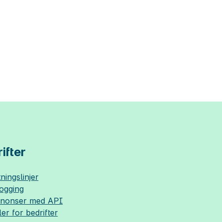
ifter
ningslinjer
logging
nnonser med API
ler for bedrifter