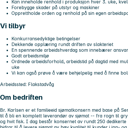
Kan inneholde renhold i produksjon hver 3. uke, kvel
Forebygge skader på utstyr og maskiner
Opprettholde orden og renhold på sin egen arbeidspo
Vi tilbyr
Konkurransedyktige betingelser
Dekkende opplæring rundt driften av slakteriet
En spennende arbeidshverdag som innebærer ansvar og
Godt arbeidsmiljø
Ordnede arbeidsforhold, arbeidstid på dagtid med mul
uke
Vi kan også prøve å være behjelpelig med å finne bol
Arbeidssted: Flakstadvåg
Om bedriften
Br. Karlsen
er et familieeid sjømatkonsern med base på Senj
til å bli en komplett leverandør av sjømat -- fra rogn til g
og hvit fisk. I dag består konsernet av rundt 250 dediker
bidrar til å levere sjømat av høy kvalitet til kunder i inn- og