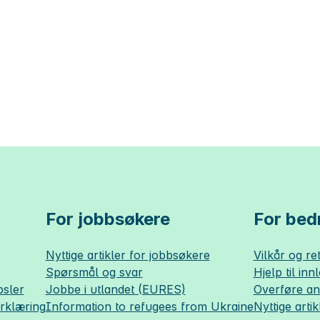
For jobbsøkere
For bedr
Nyttige artikler for jobbsøkere
Vilkår og ret
Spørsmål og svar
Hjelp til inn
sler
Jobbe i utlandet (EURES)
Overføre a
erklæring
Information to refugees from Ukraine
Nyttige artik