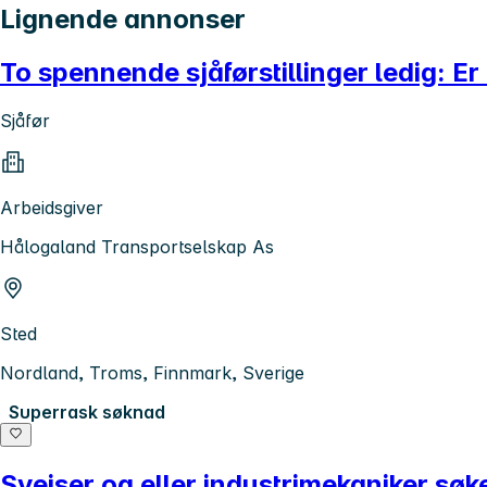
Lignende annonser
To spennende sjåførstillinger ledig: E
Sjåfør
Arbeidsgiver
Hålogaland Transportselskap As
Sted
Nordland, Troms, Finnmark, Sverige
Superrask søknad
Sveiser og eller industrimekaniker søk