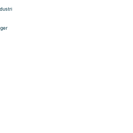
dustri
ager