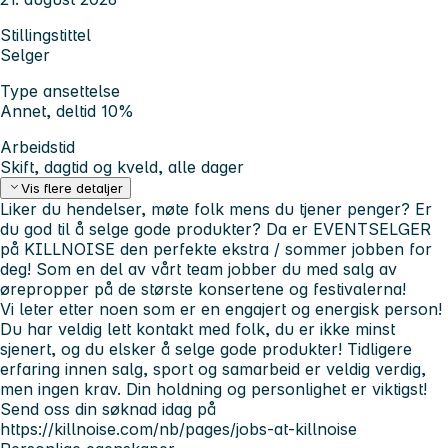
Stillingstittel
Selger
Type ansettelse
Annet, deltid 10%
Arbeidstid
Skift, dagtid og kveld, alle dager
Vis flere detaljer
Liker du hendelser, møte folk mens du tjener penger? Er
du god til å selge gode produkter? Da er EVENTSELGER
på KILLNOISE den perfekte ekstra / sommer jobben for
deg! Som en del av vårt team jobber du med salg av
ørepropper på de største konsertene og festivalerna!
Vi leter etter noen som er en engajert og energisk person!
Du har veldig lett kontakt med folk, du er ikke minst
sjenert, og du elsker å selge gode produkter! Tidligere
erfaring innen salg, sport og samarbeid er veldig verdig,
men ingen krav. Din holdning og personlighet er viktigst!
Send oss din søknad idag på
https://killnoise.com/nb/pages/jobs-at-killnoise