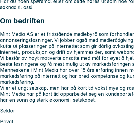
Har du noen spørsmål eller om dette høres ut som noe for 
søknad til oss!
Om bedriften
Mint Media AS er et frittstående mediebyrå som forhandle
annonseringsløsninger. Vi jobber også med medierådgiving 
kutte ut plasseringer på internettet som gir dårlig avkastin
internett, produksjon og drift av hjemmesider, samt webana
Vi består av høyt motiverte ansatte med mål for øyet å hj
beste løsningene og få mest mulig ut av markedsføringen s
Menneskene i Mint Media har over 15 års erfaring innen m
markedsføring på internett og har bred kompetanse og kun
markedsføring.
Vi er et ungt selskap, men har på kort tid vokst mye og ras
Mint Media har på kort tid opparbeidet seg en kundeportefø
har en sunn og sterk økonomi i selskapet.
Sektor
Privat