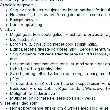
alle som jobber sammen med oss.
Arbeidsoppgaver:
Salg av produkter og tjenester innen markedsføring ti
Hovedsaklig bruk av telefon og datamaskin som arbei
Budsjettansvar.
Kundeoppfølging.
Vi tilbyr:
Meget gode lønnsbetingelser - fast lønn, provisjon 
kvartalsbonus
Et fartsfullt, trivelig og meget godt sosialt miljø.
Blant Bergens fineste kontorer midt i Bergen sentrum
Salg av kjente markedsledende tjenester fra Google
m.m.
flere sosiale sammenkomster hver mnd som blant annet
fotball, spill- og filmkvelder.
Svært god og tett individuell opplæring, kursing med f
påfyll.
To utlandsturer i året hvor hele selskapet reiser. Vi h
Budapest, Praha, Dublin, Riga, London, Warszawa fo
Mulighet for lederansvar
Mulighet for karriere i et selskap i sterk vekst.
Vi ser etter deg som:
Har et brennende ønske om å lykkes med salg, eller er