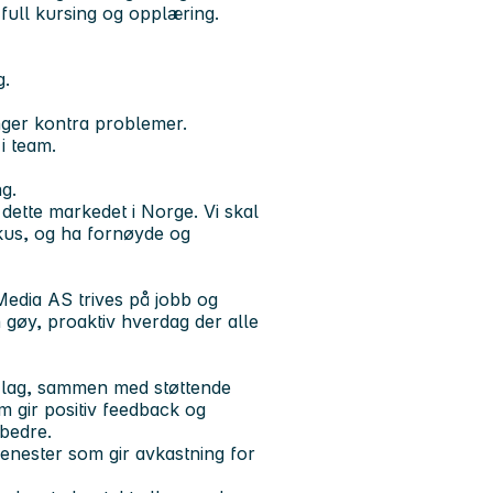
r full kursing og opplæring.
g.
inger kontra problemer.
i team.
g.
 dette markedet i Norge. Vi skal
fokus, og ha fornøyde og
Media AS trives på jobb og
n gøy, proaktiv hverdag der alle
et lag, sammen med støttende
m gir positiv feedback og
 bedre.
jenester som gir avkastning for