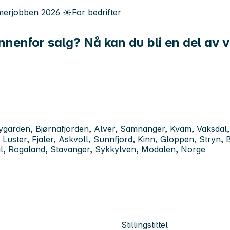
erjobben
2026
☀️
For bedrifter
nnenfor salg? Nå kan du bli en del av v
ygarden, Bjørnafjorden, Alver, Samnanger, Kvam, Vaksdal, 
Luster, Fjaler, Askvoll, Sunnfjord, Kinn, Gloppen, Stryn, 
al, Rogaland, Stavanger, Sykkylven, Modalen, Norge
Stillingstittel