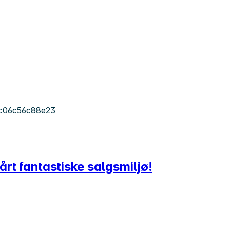
-c06c56c88e23
årt fantastiske salgsmiljø!