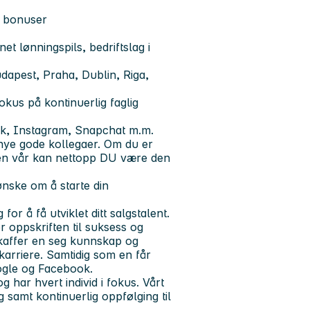
g bonuser
 lønningspils, bedriftslag i
udapest, Praha, Dublin, Riga,
okus på kontinuerlig faglig
ok, Instagram, Snapchat m.m.
r nye gode kollegaer. Om du er
rien vår kan nettopp DU være den
 ønske om å starte din
or å få utviklet ditt salgstalent.
r oppskriften til suksess og
skaffer en seg kunnskap og
 karriere. Samtidig som en får
ogle og Facebook.
g har hvert individ i fokus. Vårt
 samt kontinuerlig oppfølging til