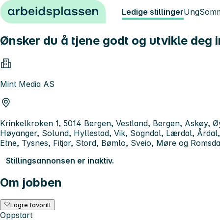
Hopp til innhold
Ledige stillinger
Ung
Somm
Ønsker du å tjene godt og utvikle deg i
Mint Media AS
Krinkelkroken 1, 5014 Bergen, Vestland, Bergen, Askøy, Ø
Høyanger, Solund, Hyllestad, Vik, Sogndal, Lærdal, Årdal, 
Etne, Tysnes, Fitjar, Stord, Bømlo, Sveio, Møre og Romsd
Stillingsannonsen er inaktiv.
Om jobben
Lagre favoritt
Oppstart