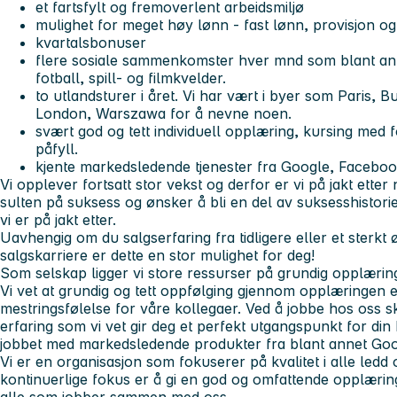
et fartsfylt og fremoverlent arbeidsmiljø
mulighet for meget høy lønn - fast lønn, provisjon o
kvartalsbonuser
flere sosiale sammenkomster hver mnd som blant annet
fotball, spill- og filmkvelder.
to utlandsturer i året. Vi har vært i byer som Paris, B
London, Warszawa for å nevne noen.
svært god og tett individuell opplæring, kursing med f
påfyll.
kjente markedsledende tjenester fra Google, Facebo
Vi opplever fortsatt stor vekst og derfor er vi på jakt ette
sulten på suksess og ønsker å bli en del av suksesshisto
vi er på jakt etter.
Uavhengig om du salgserfaring fra tidligere eller et sterkt
salgskarriere er dette en stor mulighet for deg!
Som selskap ligger vi store ressurser på grundig opplæring f
Vi vet at grundig og tett oppfølging gjennom opplæringen e
mestringsfølelse for våre kollegaer. Ved å jobbe hos oss 
erfaring som vi vet gir deg et perfekt utgangspunkt for din
jobbet med markedsledende produkter fra blant annet Go
Vi er en organisasjon som fokuserer på kvalitet i alle ledd o
kontinuerlige fokus er å gi en god og omfattende opplæring