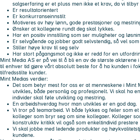
salgserfaring er et pluss men ikke et krav, da vi tilby
Er resultatorientert
Er konkurranseinnstilt
Motiveres av høy lønn, gode prestasjoner og mestrin
Ønsker at kollegene rundt deg skal lykkes.
Har en positiv innstilling som ser muligheter og løsn
Er selvgående og jobber godt selvstendig, så vel som 
Stiller høye krav til seg selv
Har stort pågangsmot og ikke er redd for en utfordrin
Mint Media AS er på vei til å bli en av de største aktørene i
til enhver tid gjøre vårt absolutt beste for å ha kunden i 
tilfredsstilte kunder.
Mint Medias verdier:
Det som betyr mest for oss er at menneskene i Mint 
utvikles, både personlig og profesjonelt. Vi skal ha e
individer skal føle utvikling og mestring.
En arbeidshverdag hvor man utvikles er en god dag.
Vi tror på teamarbeid. Vi både lykkes og feiler som 
kolleger som bryr seg om sine kollegaer. Kolleger so
konstruktiv kritikk vil også som enkeltindivid prestere
Vi skal jobbe med ledende produkter og høykvalitetst
kundene.