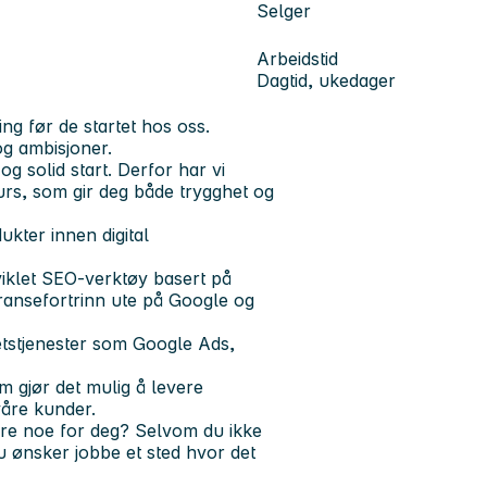
Selger
Arbeidstid
Dagtid, ukedager
ng før de startet hos oss
.
 og ambisjoner.
og solid start. Derfor har vi
kurs, som gir deg både trygghet og
kter innen digital
iklet SEO-verktøy basert på
ransefortrinn ute på Google og
etstjenester som Google Ads,
 gjør det mulig å levere
våre kunder.
være noe for deg? Selvom du ikke
u ønsker jobbe et sted hvor det