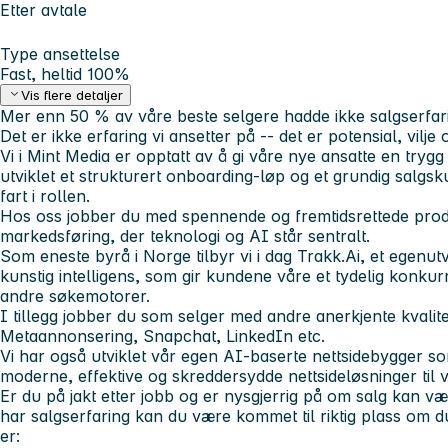
Etter avtale
Type ansettelse
Fast, heltid 100%
Vis flere detaljer
Mer enn
50 % av våre beste selgere hadde ikke salgserfari
Det er ikke erfaring vi ansetter på -- det er potensial, vilje
Vi i Mint Media er opptatt av å gi våre nye ansatte en trygg 
utviklet et strukturert onboarding-løp og et grundig salgs
fart i rollen.
Hos oss jobber du med
spennende og fremtidsrettede produ
markedsføring
, der teknologi og AI står sentralt.
Som
eneste byrå i Norge
tilbyr vi i dag Trakk.Ai, et
egenutv
kunstig intelligens
, som gir kundene våre et tydelig konkur
andre søkemotorer.
I tillegg jobber du som selger med andre anerkjente kvalit
Metaannonsering, Snapchat, LinkedIn etc.
Vi har også utviklet vår
egen AI-baserte nettsidebygger
som
moderne, effektive og skreddersydde nettsideløsninger til 
Er du på jakt etter jobb og er nysgjerrig på om salg kan 
har salgserfaring kan du være kommet til riktig plass om d
er: