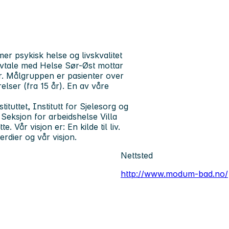
r psykisk helse og livskvalitet
vtale med Helse Sør-Øst mottar
er. Målgruppen er pasienter over
elser (fra 15 år). En av våre
ituttet, Institutt for Sjelesorg og
eksjon for arbeidshelse Villa
. Vår visjon er: En kilde til liv.
verdier og vår visjon.
Nettsted
http://www.modum-bad.no/