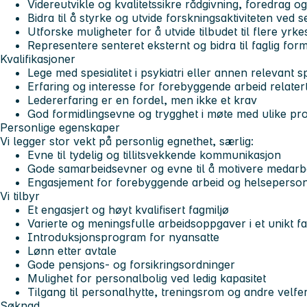
Videreutvikle og kvalitetssikre rådgivning, foredrag 
Bidra til å styrke og utvide forskningsaktiviteten ved s
Utforske muligheter for å utvide tilbudet til flere yrk
Representere senteret eksternt og bidra til faglig form
Kvalifikasjoner
Lege med spesialitet i psykiatri eller annen relevant sp
Erfaring og interesse for forebyggende arbeid relatert t
Ledererfaring er en fordel, men ikke et krav
God formidlingsevne og trygghet i møte med ulike pr
Personlige egenskaper
Vi legger stor vekt på personlig egnethet, særlig:
Evne til tydelig og tillitsvekkende kommunikasjon
Gode samarbeidsevner og evne til å motivere medarb
Engasjement for forebyggende arbeid og helsepersonel
Vi tilbyr
Et engasjert og høyt kvalifisert fagmiljø
Varierte og meningsfulle arbeidsoppgaver i et unikt fa
Introduksjonsprogram for nyansatte
Lønn etter avtale
Gode pensjons- og forsikringsordninger
Mulighet for personalbolig ved ledig kapasitet
Tilgang til personalhytte, treningsrom og andre velfer
Søknad