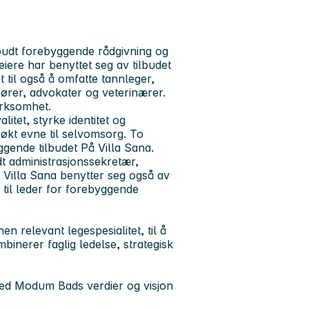
budt forebyggende rådgivning og
iere har benyttet seg av tilbudet
 til også å omfatte tannleger,
ører, advokater og veterinærer.
virksomhet.
itet, styrke identitet og
økt evne til selvomsorg. To
gende tilbudet På Villa Sana.
dt administrasjonssekretær,
. Villa Sana benytter seg også av
 til leder for forebyggende
n relevant legespesialitet, til å
mbinerer faglig ledelse, strategisk
 med Modum Bads verdier og visjon