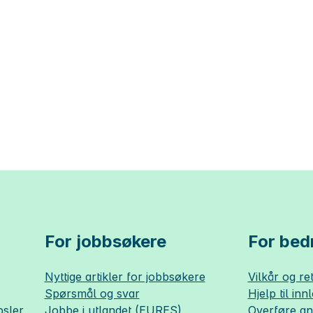
For jobbsøkere
For bedr
Nyttige artikler for jobbsøkere
Vilkår og ret
Spørsmål og svar
Hjelp til inn
sler
Jobbe i utlandet (EURES)
Overføre a