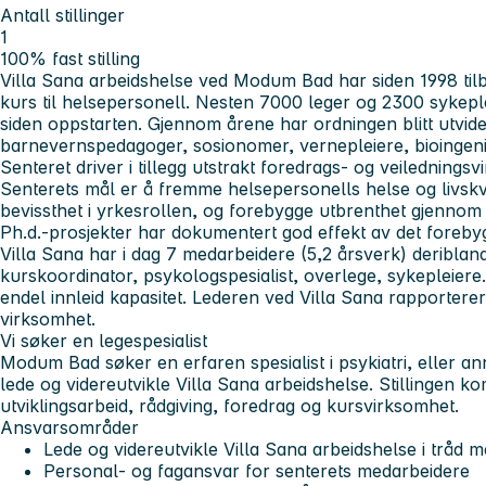
Antall stillinger
1
100% fast stilling
Villa Sana arbeidshelse ved Modum Bad har siden 1998 til
kurs til helsepersonell. Nesten 7000 leger og 2300 sykeple
siden oppstarten. Gjennom årene har ordningen blitt utvidet
barnevernspedagoger, sosionomer, vernepleiere, bioingeni
Senteret driver i tillegg utstrakt foredrags- og veilednings
Senterets mål er å fremme helsepersonells helse og livskval
bevissthet i yrkesrollen, og forebygge utbrenthet gjennom 
Ph.d.-prosjekter har dokumentert god effekt av det forebyg
Villa Sana har i dag 7 medarbeidere (5,2 årsverk) deriblan
kurskoordinator, psykologspesialist, overlege, sykepleiere
endel innleid kapasitet. Lederen ved Villa Sana rapporterer
virksomhet.
Vi søker en legespesialist
Modum Bad søker en erfaren spesialist i psykiatri, eller anne
lede og videreutvikle Villa Sana arbeidshelse. Stillingen ko
utviklingsarbeid, rådgiving, foredrag og kursvirksomhet.
Ansvarsområder
Lede og videreutvikle Villa Sana arbeidshelse i tråd
Personal- og fagansvar for senterets medarbeidere