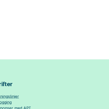
ifter
ningslinjer
logging
nnonser med API