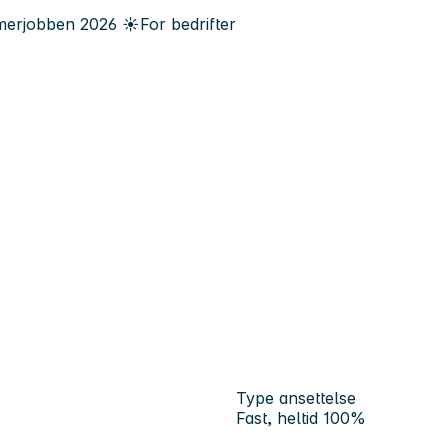
erjobben
2026
☀️
For bedrifter
Type ansettelse
Fast, heltid 100%