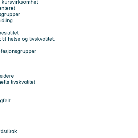
og kursvirksomhet
enteret
esgrupper
idling
esialitet
il helse og livskvalitet.
ofesjonsgrupper
eidere
ls livskvalitet
gfelt
dstiltak