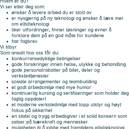
Hvem er du?
Vi ser etter deg som:
ønsker å levere arbeid du er stolt av
er nysgjerrig på ny teknologi og ønsker å lære mer
om elbilteknologi
liker utfordringer, finner løsninger og evner å
forklare dem på en god måte for kundene
har fagbrev
Vi tilbyr
Som ansatt hos oss får du:
konkurransedyktige betingelser
gode forsikringer innen helse, ulykke og behandling
gode personalrabatter på biler, deler og
verkstedtjenester
sosiale arrangementer og teambuilding
et godt arbeidsmiljø med mye humor
kontinuerlig kursing og sertifiseringer som holder deg
faglig oppdatert
et moderne verkstedmiljø med topp utstyr og høyt
fokus på sikkerhet
en stabil og trygg arbeidsgiver i et solid konsern som
satser på bærekraft og mennesker
muligheten til å jobbe med fremtidens elbilteknologi