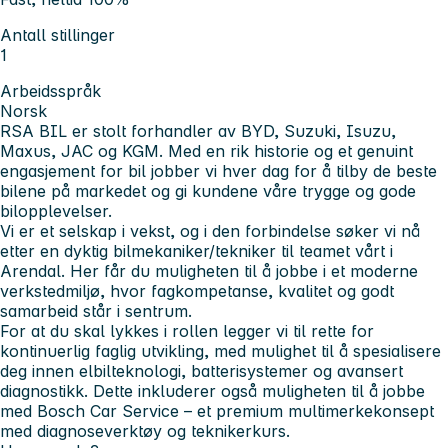
Antall stillinger
1
Arbeidsspråk
Norsk
RSA BIL er stolt forhandler av BYD, Suzuki, Isuzu,
Maxus, JAC og KGM. Med en rik historie og et genuint
engasjement for bil jobber vi hver dag for å tilby de beste
bilene på markedet og gi kundene våre trygge og gode
bilopplevelser.
Vi er et selskap i vekst, og i den forbindelse søker vi nå
etter en dyktig bilmekaniker/tekniker til teamet vårt i
Arendal. Her får du muligheten til å jobbe i et moderne
verkstedmiljø, hvor fagkompetanse, kvalitet og godt
samarbeid står i sentrum.
For at du skal lykkes i rollen legger vi til rette for
kontinuerlig faglig utvikling, med mulighet til å spesialisere
deg innen elbilteknologi, batterisystemer og avansert
diagnostikk. Dette inkluderer også muligheten til å jobbe
med Bosch Car Service – et premium multimerkekonsept
med diagnoseverktøy og teknikerkurs.