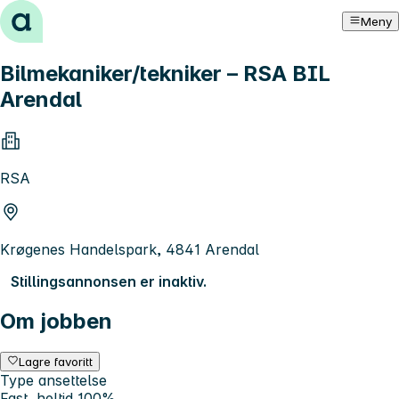
Hopp til innhold
Meny
Bilmekaniker/tekniker – RSA BIL
Arendal
RSA
Krøgenes Handelspark, 4841 Arendal
Stillingsannonsen er inaktiv.
Om jobben
Lagre favoritt
Type ansettelse
Fast, heltid 100%