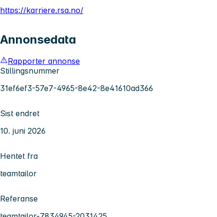
https://karriere.rsa.no/
Annonsedata
Rapporter annonse
Stillingsnummer
31ef6ef3-57e7-4965-8e42-8e41610ad366
Sist endret
10. juni 2026
Hentet fra
teamtailor
Referanse
teamtailor-7834945-2031425