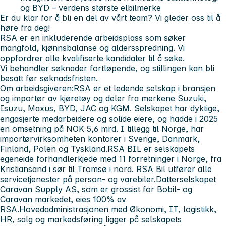
og BYD – verdens største elbilmerke
Er du klar for å bli en del av vårt team? Vi gleder oss til å
høre fra deg!
RSA er en inkluderende arbeidsplass som søker
mangfold, kjønnsbalanse og aldersspredning. Vi
oppfordrer alle kvalifiserte kandidater til å søke.
Vi behandler søknader fortløpende, og stillingen kan bli
besatt før søknadsfristen.
Om arbeidsgiveren:
RSA er et ledende selskap i bransjen
og importør av kjøretøy og deler fra merkene Suzuki,
Isuzu, Maxus, BYD, JAC og KGM. Selskapet har dyktige,
engasjerte medarbeidere og solide eiere, og hadde i 2025
en omsetning på NOK 5,6 mrd. I tillegg til Norge, har
importørvirksomheten kontorer i Sverige, Danmark,
Finland, Polen og Tyskland.
RSA BIL er selskapets
egeneide forhandlerkjede med 11 forretninger i Norge, fra
Kristiansand i sør til Tromsø i nord. RSA Bil utfører alle
servicetjenester på person- og varebiler.
Datterselskapet
Caravan Supply AS, som er grossist for Bobil- og
Caravan markedet, eies 100% av
RSA.
Hovedadministrasjonen med Økonomi, IT, logistikk,
HR, salg og markedsføring ligger på selskapets