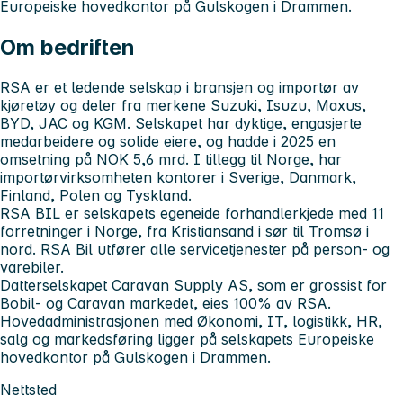
Europeiske hovedkontor på Gulskogen i Drammen.
Om bedriften
RSA er et ledende selskap i bransjen og importør av
kjøretøy og deler fra merkene Suzuki, Isuzu, Maxus,
BYD, JAC og KGM. Selskapet har dyktige, engasjerte
medarbeidere og solide eiere, og hadde i 2025 en
omsetning på NOK 5,6 mrd. I tillegg til Norge, har
importørvirksomheten kontorer i Sverige, Danmark,
Finland, Polen og Tyskland.
RSA BIL er selskapets egeneide forhandlerkjede med 11
forretninger i Norge, fra Kristiansand i sør til Tromsø i
nord. RSA Bil utfører alle servicetjenester på person- og
varebiler.
Datterselskapet Caravan Supply AS, som er grossist for
Bobil- og Caravan markedet, eies 100% av RSA.
Hovedadministrasjonen med Økonomi, IT, logistikk, HR,
salg og markedsføring ligger på selskapets Europeiske
hovedkontor på Gulskogen i Drammen.
Nettsted