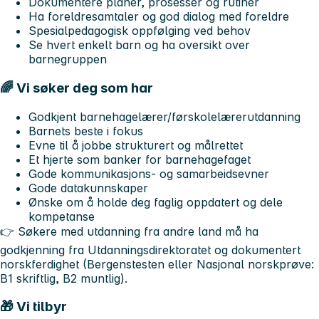
Dokumentere planer, prosesser og rutiner
Ha foreldresamtaler og god dialog med foreldre
Spesialpedagogisk oppfølging ved behov
Se hvert enkelt barn og ha oversikt over
barnegruppen
🌈 Vi søker deg som har
Godkjent barnehagelærer/førskolelærerutdanning
Barnets beste i fokus
Evne til å jobbe strukturert og målrettet
Et hjerte som banker for barnehagefaget
Gode kommunikasjons- og samarbeidsevner
Gode datakunnskaper
Ønske om å holde deg faglig oppdatert og dele
kompetanse
👉 Søkere med utdanning fra andre land må ha
godkjenning fra Utdanningsdirektoratet og dokumentert
norskferdighet (Bergenstesten eller Nasjonal norskprøve:
B1 skriftlig, B2 muntlig).
🎁 Vi tilbyr