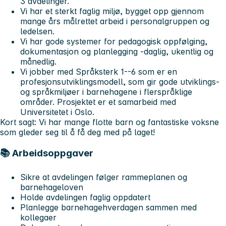
3 avdelinger.
Vi har et sterkt faglig miljø, bygget opp gjennom
mange års målrettet arbeid i personalgruppen og
ledelsen.
Vi har gode systemer for pedagogisk oppfølging,
dokumentasjon og planlegging -daglig, ukentlig og
månedlig.
Vi jobber med Språksterk 1--6 som er en
profesjonsutviklingsmodell, som gir gode utviklings-
og språkmiljøer i barnehagene i flerspråklige
områder. Prosjektet er et samarbeid med
Universitetet i Oslo.
Kort sagt:
Vi har mange flotte barn og fantastiske voksne
som gleder seg til å få deg med på laget!
📚 Arbeidsoppgaver
Sikre at avdelingen følger rammeplanen og
barnehageloven
Holde avdelingen faglig oppdatert
Planlegge barnehagehverdagen sammen med
kollegaer