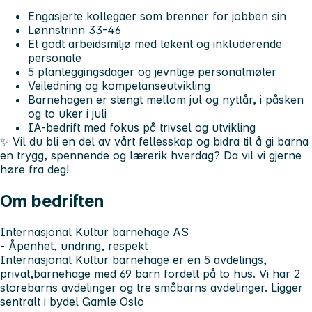
Engasjerte kollegaer som brenner for jobben sin
Lønnstrinn 33-46
Et godt arbeidsmiljø med lekent og inkluderende
personale
5 planleggingsdager og jevnlige personalmøter
Veiledning og kompetanseutvikling
Barnehagen er stengt mellom jul og nyttår, i påsken
og to uker i juli
IA-bedrift med fokus på trivsel og utvikling
✨
Vil du bli en del av vårt fellesskap og bidra til å gi barna
en trygg, spennende og lærerik hverdag? Da vil vi gjerne
høre fra deg!
Om bedriften
Internasjonal Kultur barnehage AS
- Åpenhet, undring, respekt
Internasjonal Kultur barnehage er en 5 avdelings,
privat,barnehage med 69 barn fordelt på to hus. Vi har 2
storebarns avdelinger og tre småbarns avdelinger. Ligger
sentralt i bydel Gamle Oslo