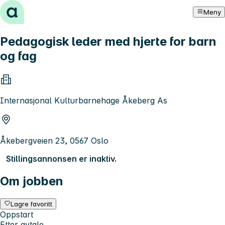
Hopp til innhold
Meny
Pedagogisk leder med hjerte for barn
og fag
Internasjonal Kulturbarnehage Åkeberg As
Åkebergveien 23, 0567 Oslo
Stillingsannonsen er inaktiv.
Om jobben
Lagre favoritt
Oppstart
Etter avtale