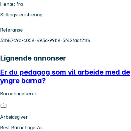
Hentet fra
Stillingsregistrering
Referanse
31b87c9c-c058-493a-99b8-5f42faaf21f4
Lignende annonser
Er du pedagog som vil arbeide med de
yngre barna?
Barnehagelærer
Arbeidsgiver
Best Barnehage As