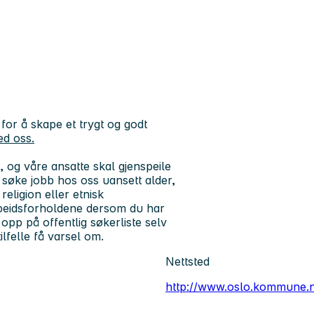
or å skape et trygt og godt
ed oss.
og våre ansatte skal gjenspeile
 å søke jobb hos oss uansett alder,
religion eller etnisk
rbeidsforholdene dersom du har
pp på offentlig søkerliste selv
lfelle få varsel om.
Nettsted
http://www.oslo.kommune.