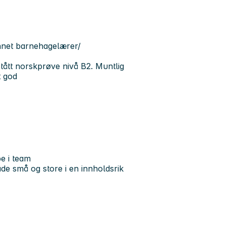
annet barnehagelærer/
tått norskprøve nivå B2. Muntlig
t god
e i team
åde små og store i en innholdsrik