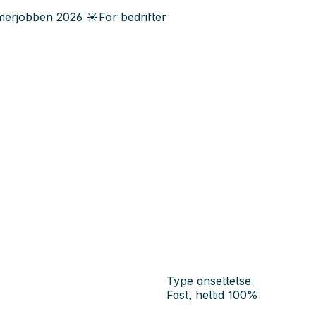
erjobben
2026
☀️
For bedrifter
Type ansettelse
Fast, heltid 100%