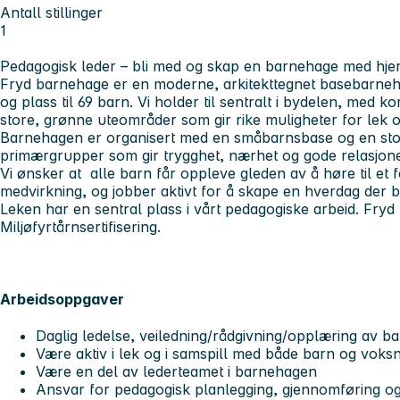
Antall stillinger
1
Pedagogisk leder – bli med og skap en barnehage med hjert
Fryd barnehage er en moderne, arkitekttegnet basebarneha
og plass til 69 barn. Vi holder til sentralt i bydelen, med kor
store, grønne uteområder som gir rike muligheter for lek o
Barnehagen er organisert med en småbarnsbase og en st
primærgrupper som gir trygghet, nærhet og gode relasjone
Vi ønsker at alle barn får oppleve gleden av å høre til et f
medvirkning, og jobber aktivt for å skape en hverdag der ba
Leken har en sentral plass i vårt pedagogiske arbeid. Fry
Miljøfyrtårnsertifisering.
Arbeidsoppgaver
Daglig ledelse, veiledning/rådgivning/opplæring av 
Være aktiv i lek og i samspill med både barn og voks
Være en del av lederteamet i barnehagen
Ansvar for pedagogisk planlegging, gjennomføring og