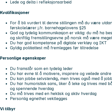
Lede og delta i refleksjonsarbeid
Kvalifikasjoner
For å bli vurdert til denne stillingen må du være utd
førskolelærer j.fr. barnehagelovens §25
God og tydelig kommunikasjon er viktig: du må ha bes
og skriftlig fremstillingsevne på norsk må være mege
Du har god kompetanse på digitale verktøy og IKT
Gyldig politiattest må fremlegges før tiltredelse
Personlige egenskaper
Du framstår som en tydelig leder
Du har evne til å motivere, inspirere og veilede andre
Du kan jobbe selvstendig, men trives også med å jobb
Du har humoristisk sans, liker å leke og trives med b
og spennende hverdag
Du må trives med en hektisk og aktiv hverdag
Personlig egnethet vektlegges
Vi tilbyr