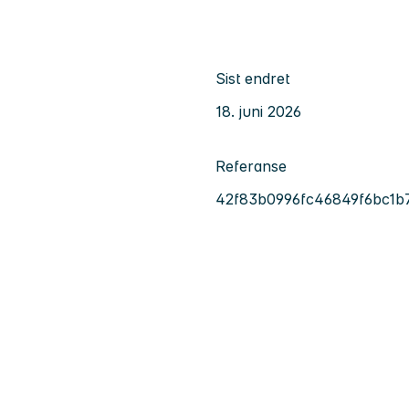
Sist endret
18. juni 2026
Referanse
42f83b0996fc46849f6bc1b