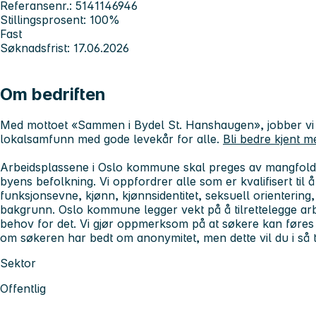
Referansenr.: 5141146946
Stillingsprosent: 100%
Fast
Søknadsfrist: 17.06.2026
Om bedriften
Med mottoet «Sammen i Bydel St. Hanshaugen», jobber vi f
lokalsamfunn med gode levekår for alle.
Bli bedre kjent m
Arbeidsplassene i Oslo kommune skal preges av mangfold, 
byens befolkning. Vi oppfordrer alle
som er kvalifisert til
funksjonsevne, kjønn, kjønnsidentitet, seksuell orientering, 
bakgrunn. Oslo kommune legger vekt på å tilrettelegge a
behov for det.
Vi gjør oppmerksom på at søkere kan føres o
om søkeren har bedt om anonymitet, men dette vil du i så ti
Sektor
Offentlig