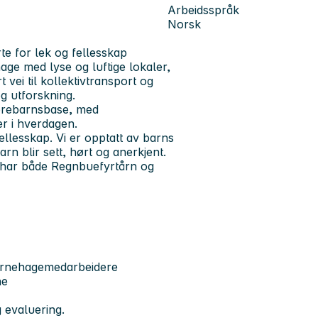
Arbeidsspråk
Norsk
e for lek og fellesskap
ge med lyse og luftige lokaler,
t vei til kollektivtransport og
g utforskning.
orebarnsbase, med
r i hverdagen.
ellesskap. Vi er opptatt av barns
rn blir sett, hørt og anerkjent.
d har både Regnbuefyrtårn og
barnehagemedarbeidere
ne
 evaluering.