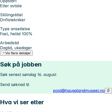
Oppstart
Etter avtale
Stillingstittel
Driftstekniker
Type ansettelse
Fast, heltid 100%
Arbeidstid
Dagtid, ukedager
Vis flere detaljer
Søk på jobben
Søk senest søndag 16. august
Send søknad til
post@haugalandmuseet.no
Hva vi ser etter