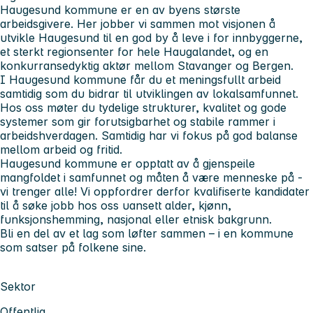
Haugesund kommune er en av byens største
arbeidsgivere. Her jobber vi sammen mot visjonen
å
utvikle Haugesund til en god by å leve i for innbyggerne,
et sterkt regionsenter for hele Haugalandet, og en
konkurransedyktig aktør mellom Stavanger og Bergen.
I Haugesund kommune får du et meningsfullt arbeid
samtidig som du bidrar til utviklingen av lokalsamfunnet.
Hos oss møter du tydelige strukturer, kvalitet og gode
systemer som gir forutsigbarhet og stabile rammer i
arbeidshverdagen. Samtidig har vi fokus på god balanse
mellom arbeid og fritid.
Haugesund kommune er opptatt av å gjenspeile
mangfoldet i samfunnet og måten å være menneske på -
vi trenger alle! Vi oppfordrer derfor kvalifiserte kandidater
til å søke jobb hos oss uansett alder, kjønn,
funksjonshemming, nasjonal eller etnisk bakgrunn.
Bli en del av et lag som løfter sammen – i en kommune
som satser på folkene sine.
Sektor
Offentlig