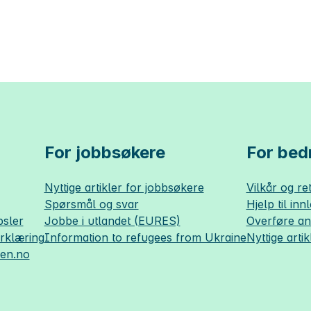
For jobbsøkere
For bedr
Nyttige artikler for jobbsøkere
Vilkår og ret
Spørsmål og svar
Hjelp til inn
sler
Jobbe i utlandet (EURES)
Overføre a
erklæring
Information to refugees from Ukraine
Nyttige artik
sen.no