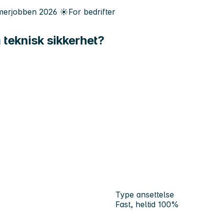
erjobben
2026
☀️
For bedrifter
 teknisk sikkerhet?
Type ansettelse
Fast, heltid 100%