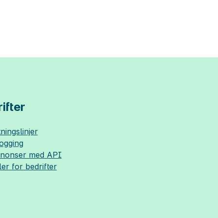
ifter
ningslinjer
logging
nnonser med API
ler for bedrifter