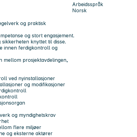
Arbeidsspråk
Norsk
egelverk og praktisk
kompetanse og stort engasjement.
ikkerheten knyttet til disse.
e innen ferdigkontroll og
on mellom prosjektavdelingen,
oll ved nyinstallasjoner
tallasjoner og modifikasjoner
rdigkontroll
kontroll
ksjonsorgan
elverk og myndighetskrav
rhet
llom flere miljøer
rne og eksterne aktører