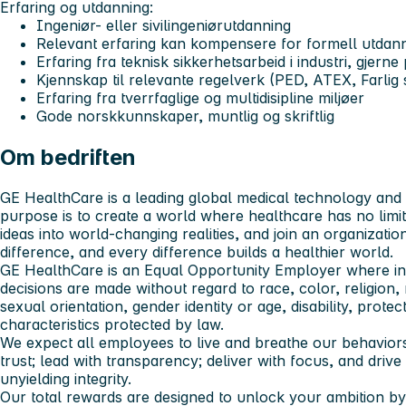
Erfaring og utdanning:
Ingeniør- eller sivilingeniørutdanning
Relevant erfaring kan kompensere for formell utdan
Erfaring fra teknisk sikkerhetsarbeid i industri, gjern
Kjennskap til relevante regelverk (PED, ATEX, Farlig 
Erfaring fra tverrfaglige og multidisipline miljøer
Gode norskkunnskaper, muntlig og skriftlig
Om bedriften
GE HealthCare is a leading global medical technology and d
purpose is to create a world where healthcare has no limi
ideas into world-changing realities, and join an organizat
difference, and every difference builds a healthier world.
GE HealthCare is an Equal Opportunity Employer where i
decisions are made without regard to race, color, religion, n
sexual orientation, gender identity or age, disability, prote
characteristics protected by law.
We expect all employees to live and breathe our behaviors:
trust; lead with transparency; deliver with focus, and driv
unyielding integrity.
Our total rewards are designed to unlock your ambition by