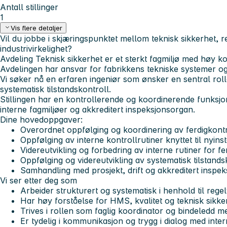
Antall stillinger
1
Vis flere detaljer
Vil du jobbe i skjæringspunktet mellom teknisk sikkerhet, r
industrivirkelighet?
Avdeling Teknisk sikkerhet er et sterkt fagmiljø med høy 
Avdelingen har ansvar for fabrikkens tekniske systemer og s
Vi søker nå en erfaren ingeniør som ønsker en sentral roll
systematisk tilstandskontroll.
Stillingen har en kontrollerende og koordinerende funksj
interne fagmiljøer og akkreditert inspeksjonsorgan.
Dine hovedoppgaver:
Overordnet oppfølging og koordinering av ferdigkontr
Oppfølging av interne kontrollrutiner knyttet til nyins
Videreutvikling og forbedring av interne rutiner for fe
Oppfølging og videreutvikling av systematisk tilstands
Samhandling med prosjekt, drift og akkreditert inspe
Vi ser etter deg som
Arbeider strukturert og systematisk i henhold til reg
Har høy forståelse for HMS, kvalitet og teknisk sikke
Trives i rollen som faglig koordinator og bindeledd me
Er tydelig i kommunikasjon og trygg i dialog med inte