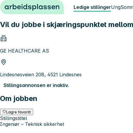
Hopp til innhold
Ledige stillinger
Ung
Somm
Vil du jobbe i skjæringspunktet mellom
GE HEALTHCARE AS
Lindesnesveien 208, 4521 Lindesnes
Stillingsannonsen er inaktiv.
Om jobben
Lagre favoritt
Stillingstittel
Ingeniør – Teknisk sikkerhet