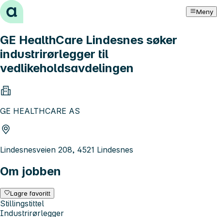
Hopp til innhold
Meny
GE HealthCare Lindesnes søker
industrirørlegger til
vedlikeholdsavdelingen
GE HEALTHCARE AS
Lindesnesveien 208, 4521 Lindesnes
Om jobben
Lagre favoritt
Stillingstittel
Industrirørlegger