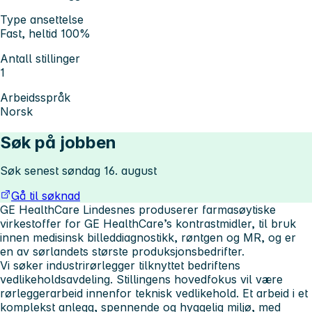
Type ansettelse
Fast, heltid 100%
Antall stillinger
1
Arbeidsspråk
Norsk
Søk på jobben
Søk senest søndag 16. august
Gå til søknad
GE HealthCare Lindesnes produserer farmasøytiske
virkestoffer for GE HealthCare’s kontrastmidler, til bruk
innen medisinsk billeddiagnostikk, røntgen og MR, og er
en av sørlandets største produksjonsbedrifter.
Vi søker industrirørlegger tilknyttet bedriftens
vedlikeholdsavdeling. Stillingens hovedfokus vil være
rørleggerarbeid innenfor teknisk vedlikehold. Et arbeid i et
komplekst anlegg, spennende og hyggelig miljø, med