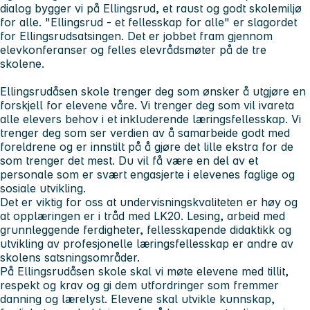
dialog bygger vi på Ellingsrud, et raust og godt skolemiljø
for alle. "Ellingsrud - et fellesskap for alle" er slagordet
for Ellingsrudsatsingen. Det er jobbet fram gjennom
elevkonferanser og felles elevrådsmøter på de tre
skolene.
Ellingsrudåsen skole trenger deg som ønsker å utgjøre en
forskjell for elevene våre. Vi trenger deg som vil ivareta
alle elevers behov i et inkluderende læringsfellesskap. Vi
trenger deg som ser verdien av å samarbeide godt med
foreldrene og er innstilt på å gjøre det lille ekstra for de
som trenger det mest. Du vil få være en del av et
personale som er svært engasjerte i elevenes faglige og
sosiale utvikling.
Det er viktig for oss at undervisningskvaliteten er høy og
at opplæringen er i tråd med LK20. Lesing, arbeid med
grunnleggende ferdigheter, fellesskapende didaktikk og
utvikling av profesjonelle læringsfellesskap er andre av
skolens satsningsområder.
På Ellingsrudåsen skole skal vi møte elevene med tillit,
respekt og krav og gi dem utfordringer som fremmer
danning og lærelyst. Elevene skal utvikle kunnskap,