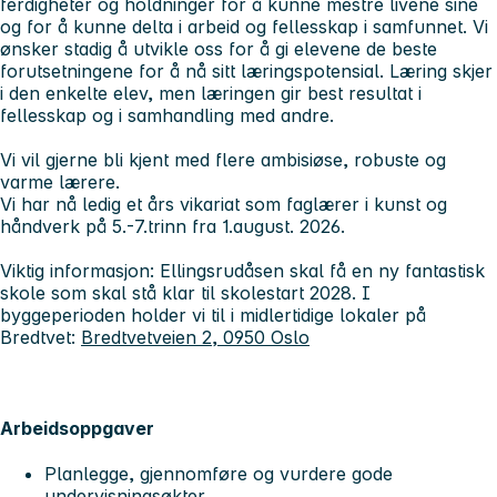
ferdigheter og holdninger for å kunne mestre livene sine
og for å kunne delta i arbeid og fellesskap i samfunnet. Vi
ønsker stadig å utvikle oss for å gi elevene de beste
forutsetningene for å nå sitt læringspotensial. Læring skjer
i den enkelte elev, men læringen gir best resultat i
fellesskap og i samhandling med andre.
Vi vil gjerne bli kjent med flere ambisiøse, robuste og
varme lærere.
Vi har nå ledig et års vikariat som faglærer i kunst og
håndverk på 5.-7.trinn fra 1.august. 2026.
Viktig informasjon: Ellingsrudåsen skal få en ny fantastisk
skole som skal stå klar til skolestart 2028. I
byggeperioden holder vi til i midlertidige lokaler på
Bredtvet:
Bredtvetveien 2, 0950 Oslo
Arbeidsoppgaver
Planlegge, gjennomføre og vurdere gode
undervisningsøkter