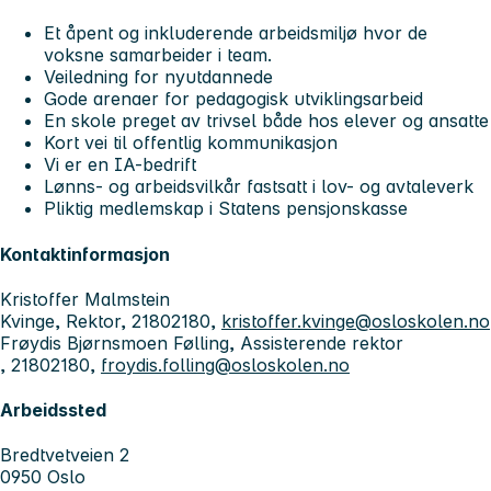
Et åpent og inkluderende arbeidsmiljø hvor de
voksne samarbeider i team.
Veiledning for nyutdannede
Gode arenaer for pedagogisk utviklingsarbeid
En skole preget av trivsel både hos elever og ansatte
Kort vei til offentlig kommunikasjon
Vi er en IA-bedrift
Lønns- og arbeidsvilkår fastsatt i lov- og avtaleverk
Pliktig medlemskap i Statens pensjonskasse
Kontaktinformasjon
Kristoffer Malmstein
Kvinge, Rektor, 21802180,
kristoffer.kvinge@osloskolen.no
Frøydis Bjørnsmoen Følling, Assisterende rektor
, 21802180,
froydis.folling@osloskolen.no
Arbeidssted
Bredtvetveien 2
0950 Oslo