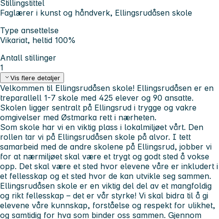
Stillingstittel
Faglærer i kunst og håndverk, Ellingsrudåsen skole
Type ansettelse
Vikariat, heltid 100%
Antall stillinger
1
Vis flere detaljer
Velkommen til Ellingsrudåsen skole! Ellingsrudåsen er en
treparallell 1-7 skole med 425 elever og 90 ansatte.
Skolen ligger sentralt på Ellingsrud i trygge og vakre
omgivelser med Østmarka rett i nærheten.
Som skole har vi en viktig plass i lokalmiljøet vårt. Den
rollen tar vi på Ellingsrudåsen skole på alvor. I tett
samarbeid med de andre skolene på Ellingsrud, jobber vi
for at nærmiljøet skal være et trygt og godt sted å vokse
opp. Det skal være et sted hvor elevene våre er inkludert i
et fellesskap og et sted hvor de kan utvikle seg sammen.
Ellingsrudåsen skole er en viktig del del av et mangfoldig
og rikt fellesskap – det er vår styrke! Vi skal bidra til å gi
elevene våre kunnskap, forståelse og respekt for ulikhet,
og samtidig for hva som binder oss sammen. Gjennom