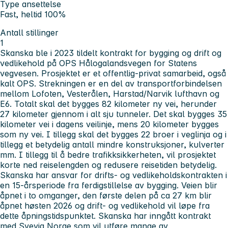
Type ansettelse
Fast, heltid 100%
Antall stillinger
1
Skanska ble i 2023 tildelt kontrakt for bygging og drift og
vedlikehold på OPS Hålogalandsvegen for Statens
vegvesen. Prosjektet er et offentlig-privat samarbeid, også
kalt OPS. Strekningen er en del av transportforbindelsen
mellom Lofoten, Vesterålen, Harstad/Narvik lufthavn og
E6. Totalt skal det bygges 82 kilometer ny vei, herunder
27 kilometer gjennom i alt sju tunneler. Det skal bygges 35
kilometer vei i dagens veilinje, mens 20 kilometer bygges
som ny vei. I tillegg skal det bygges 22 broer i veglinja og i
tillegg et betydelig antall mindre konstruksjoner, kulverter
mm. I tillegg til å bedre trafikksikkerheten, vil prosjektet
korte ned reiselengden og redusere reisetiden betydelig.
Skanska har ansvar for drifts- og vedlikeholdskontrakten i
en 15-årsperiode fra ferdigstillelse av bygging. Veien blir
åpnet i to omganger, den første delen på ca 27 km blir
åpnet høsten 2026 og drift- og vedlikehold vil løpe fra
dette åpningstidspunktet. Skanska har inngått kontrakt
med Svevia Norge som vil utføre mange av