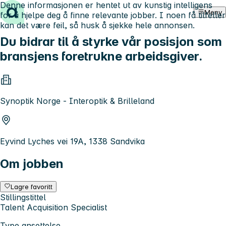
Denne informasjonen er hentet ut av kunstig intelligens
Hopp til innhold
Meny
for å hjelpe deg å finne relevante jobber. I noen få tilfeller
kan det være feil, så husk å sjekke hele annonsen.
Du bidrar til å styrke vår posisjon som
bransjens foretrukne arbeidsgiver.
Synoptik Norge - Interoptik & Brilleland
Eyvind Lyches vei 19A, 1338 Sandvika
Om jobben
Lagre favoritt
Stillingstittel
Talent Acquisition Specialist
Type ansettelse