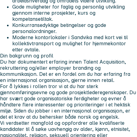
arbeidshverdag og områdets videre utvikling.
Gode muligheter for faglig og personlig utvikling
gjennom interne prosjekter, kurs og
kompetansetiltak.
Konkurransedyktige betingelser og gode
personalordninger.
Moderne kontorlokaler i Sandvika med kort vei til
kollektivtransport og mulighet for hjemmekontor
etter avtale.
Din bakgrunn og profil
Du har dokumentert erfaring innen Talent Acquisition,
rekruttering og/eller employer branding og
kommunikasjon. Det er en fordel om du har erfaring fra
en internasjonal organisasjon, gjerne innen retail.
For å lykkes i rollen tror vi at du har sterk
gjennomføringsevne og gode prosjektlederegenskaper. Du
har svært gode organisatoriske ferdigheter og evner å
håndtere flere interessenter og prioriteringer i et hektisk
miljø. Siden du jobber i en internasjonal organisasjon, er
det et krav at du behersker både norsk og engelsk.
Vi verdsetter mangfold og oppfordrer alle kvalifiserte
kandidater til å søke uavhengig av alder, kjønn, etnisitet,
nasjonalitet, religion, seksuell orientering eller