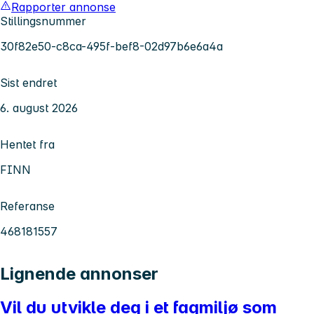
Rapporter annonse
Stillingsnummer
30f82e50-c8ca-495f-bef8-02d97b6e6a4a
Sist endret
6. august 2026
Hentet fra
FINN
Referanse
468181557
Lignende annonser
Vil du utvikle deg i et fagmiljø som