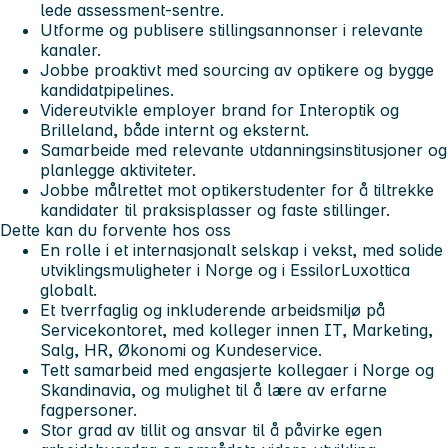
lede assessment-sentre.
Utforme og publisere stillingsannonser i relevante
kanaler.
Jobbe proaktivt med sourcing av optikere og bygge
kandidatpipelines.
Videreutvikle employer brand for Interoptik og
Brilleland, både internt og eksternt.
Samarbeide med relevante utdanningsinstitusjoner og
planlegge aktiviteter.
Jobbe målrettet mot optikerstudenter for å tiltrekke
kandidater til praksisplasser og faste stillinger.
Dette kan du forvente hos oss
En rolle i et internasjonalt selskap i vekst, med solide
utviklingsmuligheter i Norge og i EssilorLuxottica
globalt.
Et tverrfaglig og inkluderende arbeidsmiljø på
Servicekontoret, med kolleger innen IT, Marketing,
Salg, HR, Økonomi og Kundeservice.
Tett samarbeid med engasjerte kollegaer i Norge og
Skandinavia, og mulighet til å lære av erfarne
fagpersoner.
Stor grad av tillit og ansvar til å påvirke egen