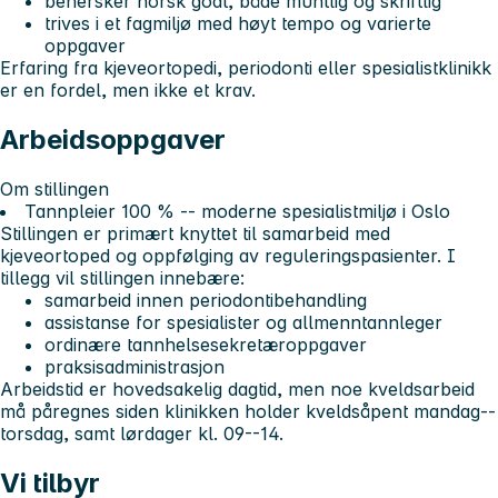
behersker norsk godt, både muntlig og skriftlig
trives i et fagmiljø med høyt tempo og varierte
oppgaver
Erfaring fra kjeveortopedi, periodonti eller spesialistklinikk
er en fordel, men ikke et krav.
Arbeidsoppgaver
Om stillingen
Tannpleier 100 % -- moderne spesialistmiljø i Oslo
Stillingen er primært knyttet til samarbeid med
kjeveortoped og oppfølging av reguleringspasienter. I
tillegg vil stillingen innebære:
samarbeid innen periodontibehandling
assistanse for spesialister og allmenntannleger
ordinære tannhelsesekretæroppgaver
praksisadministrasjon
Arbeidstid er hovedsakelig dagtid, men noe kveldsarbeid
må påregnes siden klinikken holder kveldsåpent mandag--
torsdag, samt lørdager kl. 09--14.
Vi tilbyr