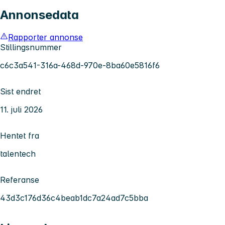
Annonsedata
Rapporter annonse
Stillingsnummer
c6c3a541-316a-468d-970e-8ba60e5816f6
Sist endret
11. juli 2026
Hentet fra
talentech
Referanse
43d3c176d36c4beab1dc7a24ad7c5bba