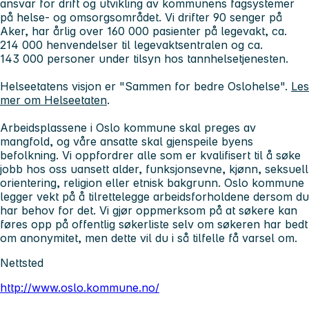
ansvar for drift og utvikling av kommunens fagsystemer
på helse- og omsorgsområdet. Vi drifter 90 senger på
Aker, har årlig over 160 000 pasienter på legevakt, ca.
214 000 henvendelser til legevaktsentralen og ca.
143 000 personer under tilsyn hos tannhelsetjenesten.
Helseetatens visjon er "Sammen for bedre Oslohelse".
Les
mer om Helseetaten
.
Arbeidsplassene i Oslo kommune skal preges av
mangfold, og våre ansatte skal gjenspeile byens
befolkning. Vi oppfordrer alle som er kvalifisert til å søke
jobb hos oss uansett alder, funksjonsevne, kjønn, seksuell
orientering, religion eller etnisk bakgrunn. Oslo kommune
legger vekt på å tilrettelegge arbeidsforholdene dersom du
har behov for det. Vi gjør oppmerksom på at søkere kan
føres opp på offentlig søkerliste selv om søkeren har bedt
om anonymitet, men dette vil du i så tilfelle få varsel om.
Nettsted
http://www.oslo.kommune.no/