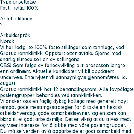
Type ansettelse
Fast, heltid 100%
Antall stillinger
2
Arbeidsspråk
Norsk
Vi har ledig to 100% faste stillinger som tannlege, ved
Grorud tannklinikk. Oppstart etter avtale. Gjerne med
snarlig tiltredelse i en av stillingene.
OBS! Som følge av ferieavvikling blir prosessen lengre
enn ordinært. Aktuelle kandidater vil bli oppdatert
underveis. Intervjuer vil sannsynligvis gjennomføres ila.
august.
Grorud tannklinikk har 12 behandlingsrom. Alle lovpålagte
pasientgrupper behandles ved tannklinikken.
Vi ønsker oss en faglig dyktig kollega med generelt høyt
tempo, gode mestringsstrategier for å takle en hektisk
arbeidshverdag, gode samarbeidsevner, og en som kan
bidra til et godt arbeidsmiljø. Det er viktig at du trives med,
og viser interesse for å jobbe med våre pasientgrupper.
Du må se verdien av å opparbeide et godt samarbeid med