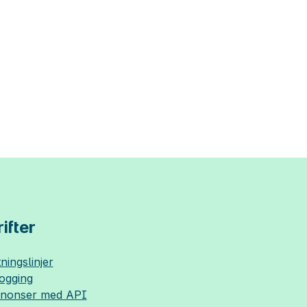
ifter
ningslinjer
logging
nnonser med API