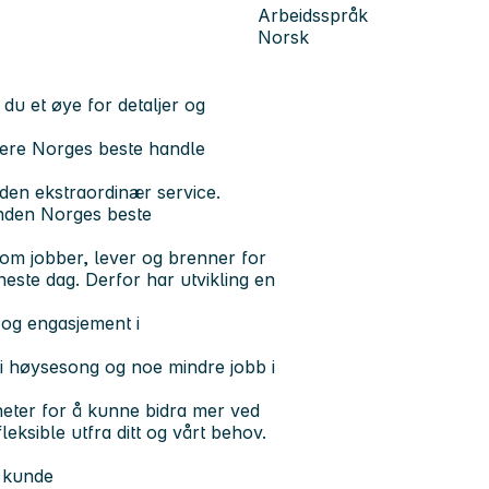
Arbeidsspråk
Norsk
u et øye for detaljer og
vere Norges beste handle
nden ekstraordinær service.
unden
Norges beste
 som jobber, lever og brenner for
neste dag. Derfor har utvikling en
 og engasjement i
b i høysesong og noe mindre jobb i
gheter for å kunne bidra mer ved
leksible utfra ditt og vårt behov.
t kunde