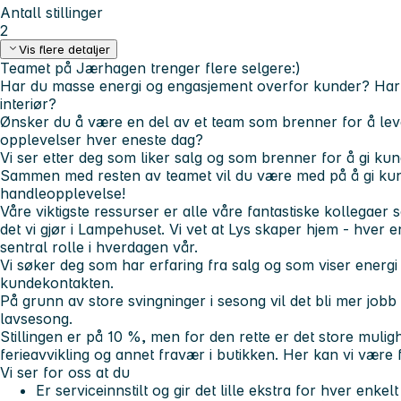
Antall stillinger
2
Vis flere detaljer
Teamet på Jærhagen trenger flere selgere:)
Har du masse energi og engasjement overfor kunder? Har d
interiør?
Ønsker du å være en del av et team som brenner for å le
opplevelser hver eneste dag?
Vi ser etter deg som liker salg og som brenner for å gi ku
Sammen med resten av teamet vil du være med på å gi k
handleopplevelse!
Våre viktigste ressurser er alle våre fantastiske kollegaer
det vi gjør i Lampehuset. Vi vet at Lys skaper hjem - hver e
sentral rolle i hverdagen vår.
Vi søker deg som har erfaring fra salg og som viser energi
kundekontakten.
På grunn av store svingninger i sesong vil det bli mer job
lavsesong.
Stillingen er på 10 %, men for den rette er det store muli
ferieavvikling og annet fravær i butikken. Her kan vi være f
Vi ser for oss at du
Er serviceinnstilt og gir det lille ekstra for hver enkel