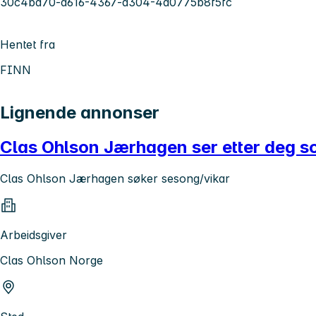
30c4bd70-a616-4367-a304-4a0775b8f5fc
Hentet fra
FINN
Lignende annonser
Clas Ohlson Jærhagen ser etter deg som 
Clas Ohlson Jærhagen søker sesong/vikar
Arbeidsgiver
Clas Ohlson Norge