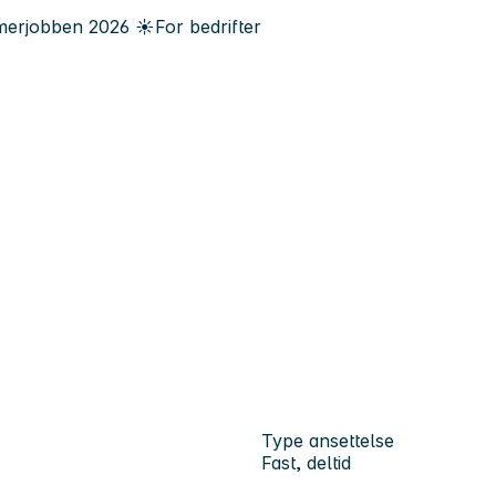
erjobben
2026
☀️
For bedrifter
Type ansettelse
Fast, deltid