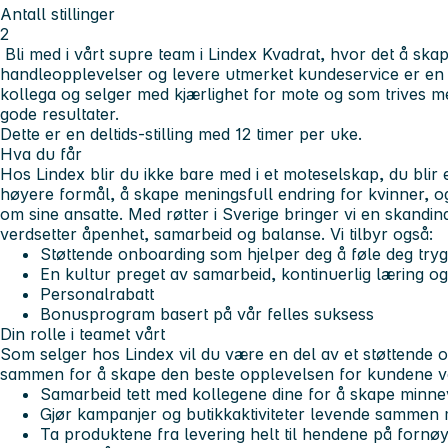
Antall stillinger
2
Bli med i vårt supre team i Lindex Kvadrat, hvor det å ska
handleopplevelser og levere utmerket kundeservice er en d
kollega og selger med kjærlighet for mote og som trives 
gode resultater.
Dette er en deltids-stilling med 12 timer per uke.
Hva du får
Hos Lindex blir du ikke bare med i et moteselskap, du blir 
høyere formål, å skape meningsfull endring for kvinner, og
om sine ansatte. Med røtter i Sverige bringer vi en skand
verdsetter åpenhet, samarbeid og balanse. Vi tilbyr også:
Støttende onboarding som hjelper deg å føle deg tryg
En kultur preget av samarbeid, kontinuerlig læring og
Personalrabatt
Bonusprogram basert på vår felles suksess
Din rolle i teamet vårt
Som selger hos Lindex vil du være en del av et støttende 
sammen for å skape den beste opplevelsen for kundene vår
Samarbeid tett med kollegene dine for å skape minn
Gjør kampanjer og butikkaktiviteter levende sammen 
Ta produktene fra levering helt til hendene på fornø