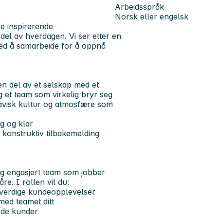
Arbeidsspråk
Norsk eller engelsk
pe inspirerende
el av hverdagen. Vi ser etter en
med å samarbeide for å oppnå
en del av et selskap med et
 et team som virkelig bryr seg
inavisk kultur og atmosfære som
g og klar
 konstruktiv tilbakemelding
og engasjert team som jobber
e. I rollen vil du:
everdige kundeopplevelser
med teamet ditt
yde kunder