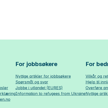
For jobbsøkere
For bedr
Nyttige artikler for jobbsøkere
Vilkår og ret
Spørsmål og svar
Hjelp til inn
sler
Jobbe i utlandet (EURES)
Overføre a
erklæring
Information to refugees from Ukraine
Nyttige artik
sen.no