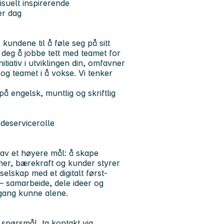
isuelt inspirerende
er dag
kundene til å føle seg på sitt
er deg å jobbe tett med teamet for
itiativ i utviklingen din, omfavner
 og teamet i å vokse. Vi tenker
å engelsk, muntlig og skriftlig
ndeservicerolle
 av et høyere mål: å skape
nner, bærekraft og kunder styrer
elskap med et digitalt først-
– samarbeide, dele ideer og
gang kunne alene.
r spørsmål, ta kontakt via