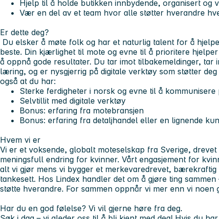
Hjelp til å holde butikken innbydende, organisert og v
Vær en del av et team hvor alle støtter hverandre hv
Er dette deg?
Du elsker å møte folk og har et naturlig talent for å hjelpe 
beste. Din kjærlighet til mote og evne til å prioritere hjelp
å oppnå gode resultater. Du tar imot tilbakemeldinger, tar in
læring, og er nysgjerrig på digitale verktøy som støtter deg
også at du har:
Sterke ferdigheter i norsk og evne til å kommunisere p
Selvtillit med digitale verktøy
Bonus: erfaring fra motebransjen
Bonus: erfaring fra detaljhandel eller en lignende ku
Hvem vi er
Vi er et voksende, globalt moteselskap fra Sverige, drevet
meningsfull endring for kvinner. Vårt engasjement for kvi
alt vi gjør mens vi bygger et merkevaredrevet, bærekraftig s
tankesett. Hos Lindex handler det om å gjøre ting sammen 
støtte hverandre. For sammen oppnår vi mer enn vi noen 
Har du en god følelse? Vi vil gjerne høre fra deg.
Søk i dag – vi gleder oss til å bli kjent med deg! Hvis du ha