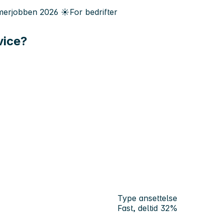
erjobben
2026
☀️
For bedrifter
vice?
Type ansettelse
Fast, deltid 32%