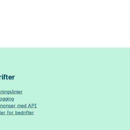
ifter
ningslinjer
logging
nnonser med API
ler for bedrifter