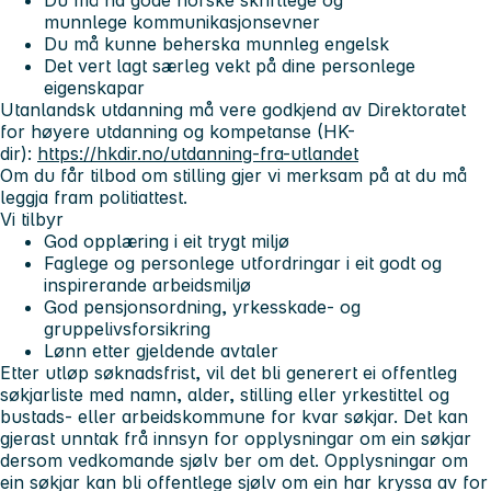
munnlege kommunikasjonsevner
Du må kunne beherska munnleg engelsk
Det vert lagt særleg vekt på dine personlege
eigenskapar
Utanlandsk utdanning må vere godkjend av Direktoratet
for høyere utdanning og kompetanse (HK-
dir):
https://hkdir.no/utdanning-fra-utlandet
Om du får tilbod om stilling gjer vi merksam på at du må
leggja fram politiattest.
Vi tilbyr
God opplæring i eit trygt miljø
Faglege og personlege utfordringar i eit godt og
inspirerande arbeidsmiljø
God pensjonsordning, yrkesskade- og
gruppelivsforsikring
Lønn etter gjeldende avtaler
Etter utløp søknadsfrist, vil det bli generert ei offentleg
søkjarliste med namn, alder, stilling eller yrkestittel og
bustads- eller arbeidskommune for kvar søkjar. Det kan
gjerast unntak frå innsyn for opplysningar om ein søkjar
dersom vedkomande sjølv ber om det. Opplysningar om
ein søkjar kan bli offentlege sjølv om ein har kryssa av for