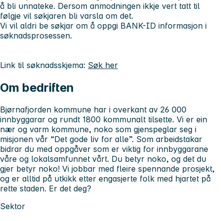
å bli unnateke. Dersom anmodningen ikkje vert tatt til
følgje vil søkjaren bli varsla om det.
Vi vil aldri be søkjar om å oppgi BANK-ID informasjon i
søknadsprosessen.
Link til søknadsskjema:
Søk her
Om bedriften
Bjørnafjorden kommune har i overkant av 26 000
innbyggarar og rundt 1800 kommunalt tilsette. Vi er ein
nær og varm kommune, noko som gjenspeglar seg i
misjonen vår “Det gode liv for alle”. Som arbeidstakar
bidrar du med oppgåver som er viktig for innbyggarane
våre og lokalsamfunnet vårt. Du betyr noko, og det du
gjer betyr noko! Vi jobbar med fleire spennande prosjekt,
og er alltid på utkikk etter engasjerte folk med hjartet på
rette staden. Er det deg?
Sektor