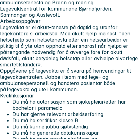
ambulansetenesta og Brann og redning.
Legevaktsentral for kommunane Bjørnafjorden,
Samnanger og Austevoll.
Arbeidsoppgåver
Legevakta er ei akutt-teneste på dagtid og utanfor
legekontora si arbeidstid. Med akutt hjelp meinast: "den
helsehjelp som helsetenesta eller ein helsearbeidar er
pliktig til å yte utan opphald eller snarast når hjelpa er
påtrengande nødvendig for å avverge fare for akutt
dødsfall, akutt betydeleg helsetap eller avhjelpe alvorlege
smertetilstander».
Oppgåvene på legevakta er å svara på henvendingar til
legevaktsentralen. Jobbe i team med lege- og
ambulansepersonell og handtera pasientar både
på legevakta og ute i kommunen.
Kvalifikasjonar
Du må ha autorisasjon som sjukepleiar/eller har
bachelor i paramedic
Du har gjerne relevant arbeidserfaring
Du må ha sertifikat klasse B
Du må kunne jobba sjølvstendig
Du må ha generelle datakunnskapar
Du må ha gode norske skriftlege og