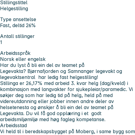
Stillingstittel
Helgestilling
Type ansettelse
Fast, deltid 26%
Antall stillinger
1
Arbeidsspråk
Norsk eller engelsk
Har du lyst å bli ein del av teamet på
Legevakta? Bjørnafjorden og Samnanger legevakt og
legevaktsentral har ledig fast helgestilling!
Stillinga er 26,17% med arbeid 3. kvar helg (dag/kveld) i
kombinasjon med langvakter for sjukepleiar/paramedic. Vi
søkjer deg som har ledig tid på helg, held på med
videreutdanning eller jobber innen andre deler av
helsetenesta og ønskjer å bli ein del av teamet på
Legevakta. Du vil få god opplæring i et godt
arbeidsmiljømiljø med høg fagleg kompetanse.
Arbeidsstad
Vi held til i beredskapsbygget på Moberg, i same bygg som