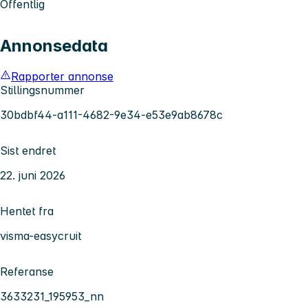
Offentlig
Annonsedata
Rapporter annonse
Stillingsnummer
30bdbf44-a111-4682-9e34-e53e9ab8678c
Sist endret
22. juni 2026
Hentet fra
visma-easycruit
Referanse
3633231_195953_nn