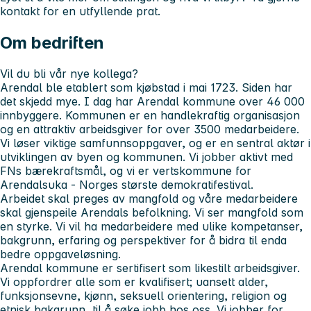
kontakt for en utfyllende prat.
Om bedriften
Vil du bli vår nye kollega?
Arendal ble etablert som kjøbstad i mai 1723. Siden har
det skjedd mye. I dag har Arendal kommune over 46 000
innbyggere. Kommunen er en handlekraftig organisasjon
og en attraktiv arbeidsgiver for over 3500 medarbeidere.
Vi løser viktige samfunnsoppgaver, og er en sentral aktør i
utviklingen av byen og kommunen. Vi jobber aktivt med
FNs bærekraftsmål, og vi er vertskommune for
Arendalsuka - Norges største demokratifestival.
Arbeidet skal preges av mangfold og våre medarbeidere
skal gjenspeile Arendals befolkning. Vi ser mangfold som
en styrke. Vi vil ha medarbeidere med ulike kompetanser,
bakgrunn, erfaring og perspektiver for å bidra til enda
bedre oppgaveløsning.
Arendal kommune er sertifisert som likestilt arbeidsgiver.
Vi oppfordrer alle som er kvalifisert; uansett alder,
funksjonsevne, kjønn, seksuell orientering, religion og
etnisk bakgrunn, til å søke jobb hos oss. Vi jobber for