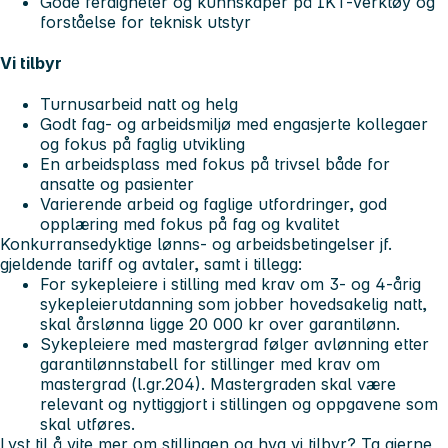
Gode ferdigheter og kunnskaper på IKT-verktøy og
forståelse for teknisk utstyr
Vi tilbyr
Turnusarbeid natt og helg
Godt fag- og arbeidsmiljø med engasjerte kollegaer
og fokus på faglig utvikling
En arbeidsplass med fokus på trivsel både for
ansatte og pasienter
Varierende arbeid og faglige utfordringer, god
opplæring med fokus på fag og kvalitet
Konkurransedyktige lønns- og arbeidsbetingelser jf.
gjeldende tariff og avtaler, samt i tillegg:
For sykepleiere i stilling med krav om 3- og 4-årig
sykepleierutdanning som jobber hovedsakelig natt,
skal årslønna ligge 20 000 kr over garantilønn.
Sykepleiere med mastergrad følger avlønning etter
garantilønnstabell for stillinger med krav om
mastergrad (l.gr.204). Mastergraden skal være
relevant og nyttiggjort i stillingen og oppgavene som
skal utføres.
Lyst til å vite mer om stillingen og hva vi tilbyr? Ta gjerne