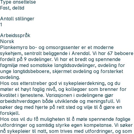
Type ansettelse
Fast, deltid
Antall stillinger
1
Arbeidsspråk
Norsk
Plankemyra bo- og omsorgssenter er et moderne
sykehjem, sentralt beliggende i Arendal. Vi har 67 beboere
fordelt på 9 avdelinger. Vi har et bredt og spennende
fagmiljø med somatiske langtidsavdelinger, avdeling for
unge langtidsbeboere, skjermet avdeling og forsterket
avdeling.
Hos oss etterstreber god vi sykepleierdekning, og du
møter et høyt faglig nivå, og kollegaer som brenner for
kvalitet i tjenestene. Variasjonen i avdelingene gjør
arbeidshverdagen både utviklende og meningsfull. Vi
søker deg med hjerte på rett sted og vilje til å gjøre en
forskjell.
Hos oss vil du få muligheten til å møte spennende faglige
utfordringer og samtidig styrke egen kompetanse. Vi søker
nå sykepleier til natt, som trives med utfordringer, og som