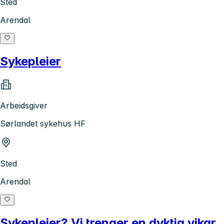
Sted
Arendal
Sykepleier
Arbeidsgiver
Sørlandet sykehus HF
Sted
Arendal
Sykepleier? Vi trenger en dyktig vikar