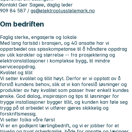
Kontakt Geir Sageie, daglig leder
909 84 587 /
gs@elektroplusstelemark.no
Om bedriften
Faglig sterke, engasjerte og lokale
Med lang fartstid i bransjen, og 40 ansatte har vi
opparbeidet oss spisskompetanse til å håndtere oppdrag
av ulik karakter og størrelse -- fra prosjektering og
elektroinstallasjoner i komplekse bygg, til mindre
serviceoppdrag.
Kvalitet og tillit
Vi setter kvalitet og tillit høyt. Derfor er vi opptatt av å
forstå kundens behov, slik at vi kan foreslå løsninger og
produkter av høy kvalitet som passer hver enkelt kundes
ønske. God dialog, inspirasjon og tips til løsninger for
trygge installasjoner bygger tillit, og kunden kan føle seg
trygg på at arbeidet vi utfører gjøres skikkelig og
forskriftsmessig.
Vi setter folka våre først
Vi er en godkjent lærlingbedrift, og vi er jobber for et
trivelig og trygt arbeidsmiljø, både for ansatte og læringer.