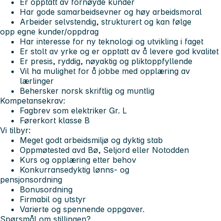
Er opptatt av fornøyde kunder
Har gode samarbeidsevner og høy arbeidsmoral
Arbeider selvstendig, strukturert og kan følge
opp egne kunder/oppdrag
Har interesse for ny teknologi og utvikling i faget
Er stolt av yrke og er opptatt av å levere god kvalitet
Er presis, ryddig, nøyaktig og pliktoppfyllende
Vil ha mulighet for å jobbe med opplæring av
lærlinger
Behersker norsk skriftlig og muntlig
Kompetansekrav:
Fagbrev som elektriker Gr. L
Førerkort klasse B
Vi tilbyr:
Meget godt arbeidsmiljø og dyktig stab
Oppmøtested avd Bø, Seljord eller Notodden
Kurs og opplæring etter behov
Konkurransedyktig lønns- og
pensjonsordning
Bonusordning
Firmabil og utstyr
Varierte og spennende oppgaver.
Spørsmål om stillingen?