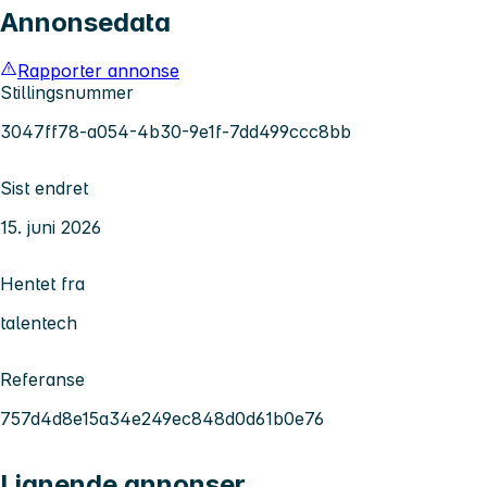
Annonsedata
Rapporter annonse
Stillingsnummer
3047ff78-a054-4b30-9e1f-7dd499ccc8bb
Sist endret
15. juni 2026
Hentet fra
talentech
Referanse
757d4d8e15a34e249ec848d0d61b0e76
Lignende annonser