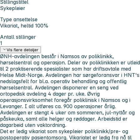
Stillingstittel
Sykepleier
Type ansettelse
Vikariat, heltid 100%
Antall stillinger
1
Vis flere detaljer
ØNH-avdelingen består i Namsos av poliklinikk,
hørselsentral og operasjon. Deler av poliklinikken er utleid
til 2 praktiserende spesialister som har driftsavtale med
Helse Midt-Norge. Avdelingen har sørgeforansvar i HNT's
nedslagsfelt for bl.a. operativ behandling og offentlig
hørselsentral. Avdelingen disponerer en seng ved
ortopedisk avdeling 4 dager pr. uke. Øvrig
operasjonsvirksomhet foregår poliklinisk i Namsos og i
Levanger. I alt utføres ca. 900 operasjoner årlig.
Avdelingen er stengt 4 uker om sommeren, jul-nyttår og
påskeuka, samt alle helger og røddager. Arbeidstid er
dagarbeid uten vaktordning.
Det er ledig vikariat som sykepleier poliklinikk/pre- og
postoperativ pasientomsorg. Vikariatet er ledig fra nå til