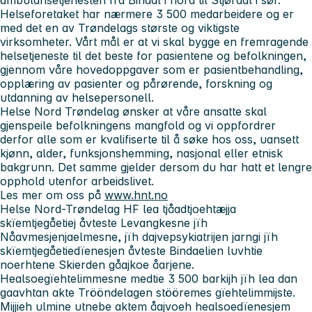
Helseforetaket har nærmere 3 500 medarbeidere og er
med det en av Trøndelags største og viktigste
virksomheter. Vårt mål er at vi skal bygge en fremragende
helsetjeneste til det beste for pasientene og befolkningen,
gjennom våre hovedoppgaver som er pasientbehandling,
opplæring av pasienter og pårørende, forskning og
utdanning av helsepersonell.
Helse Nord Trøndelag ønsker at våre ansatte skal
gjenspeile befolkningens mangfold og vi oppfordrer
derfor alle som er kvalifiserte til å søke hos oss, uansett
kjønn, alder, funksjonshemming, nasjonal eller etnisk
bakgrunn. Det samme gjelder dersom du har hatt et lengre
opphold utenfor arbeidslivet.
Les mer om oss på
www.hnt.no
Helse Nord-Trøndelag HF lea tjåadtjoehtæjja
skïemtjegåetiej åvteste Levangkesne jïh
Nåavmesjenjaelmesne, jïh dajvepsykiatrijen jarngi jïh
skïemtjegåetiedïenesjen åvteste Bindaelien luvhtie
noerhtene Skierden gåajkoe åarjene.
Healsoegïehtelimmesne medtie 3 500 barkijh jïh lea dan
gaavhtan akte Trööndelagen stööremes gïehtelimmijste.
Mijjieh ulmine utnebe aktem åajvoeh healsoedïenesjem