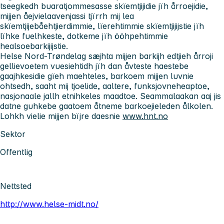
tseegkedh buaratjommesasse skïemtjijidie jïh årroejidie,
mijjen åejvielaavenjassi tjïrrh mij lea
skïemtjijebåehtjierdimmie, lïerehtimmie skïemtjijijstie jïh
lïhke fuelhkeste, dotkeme jïh ööhpehtimmie
healsoebarkijijstie.
Helse Nord-Trøndelag sæjhta mijjen barkijh edtjieh årroji
gellievoetem vuesiehtidh jïh dan åvteste haestebe
gaajhkesidie gïeh maehteles, barkoem mijjen luvnie
ohtsedh, saaht mij tjoelide, aaltere, funksjovneheaptoe,
nasjonaale jallh etnihkeles maadtoe. Seammalaakan aaj jis
datne guhkebe gaatoem åtneme barkoejieleden ålkolen.
Lohkh vielie mijjen bïjre daesnie
www.hnt.no
Sektor
Offentlig
Nettsted
http://www.helse-midt.no/