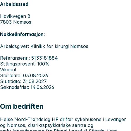
Arbeidssted
Havikvegen 8
7803 Namsos
Nøkkelinformasjon:
Arbeidsgiver: Klinikk for kirurgi Namsos
Referansenr.: 5133181884
Stillingsprosent: 100%
Vikariat
Startdato: 03.08.2026
Sluttdato: 31.08.2027
Søknadsfrist: 14.06.2026
Om bedriften
Helse Nord-Trøndelag HF drifter sykehusene i Levanger
og Namsos, distriktspsykiatriske sentre og
ambulansetjenesten fra Bindal i nord til Stjørdal i sør.