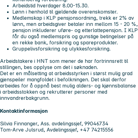
Arbeidstid hverdager 8.00-15.30.
Lønn i henhold til gjeldende overenskomster.
Medlemskap i KLP pensjonsordning, trekk er 2% av
lønn, men arbeidsgiver betaler inn mellom 15 - 20 %,
pensjon inkluderer uføre- og etterlattepensjon. I KLP
får du også medlemspris og gunstige betingelser på
en rekke bank, forsikring og spareprodukter.
Gruppelivsforsikring og ulykkesforsikring.
Arbeidstakere i HNT som mener de har fortrinnsrett til
stillingen, bes opplyse om det i søknaden.
Det er en målsetting at arbeidsstyrken i størst mulig grad
gjenspeiler mangfoldet i befolkningen. Det skal derfor
arbeides for å oppnå best mulig alders- og kjønnsbalanse
i arbeidsstokken og rekrutterer personer med
innvandrerbakgrunn.
Kontaktinformasjon
Silvia Finnanger, Ass. avdelingssjef, 99046734
Tom-Arve Julsrud, Avdelingssjef, +47 74215556