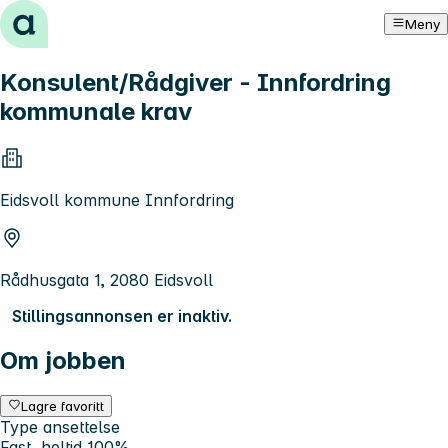
Hopp til innhold
Meny
Konsulent/Rådgiver - Innfordring
kommunale krav
Eidsvoll kommune Innfordring
Rådhusgata 1, 2080 Eidsvoll
Stillingsannonsen er inaktiv.
Om jobben
Lagre favoritt
Type ansettelse
Fast, heltid 100%