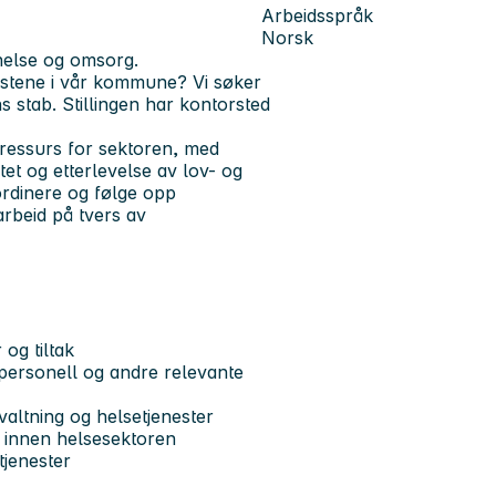
Arbeidsspråk
Norsk
 helse og omsorg.
nestene i vår kommune? Vi søker
s stab. Stillingen har kontorsted
k ressurs for sektoren, med
itet og etterlevelse av lov- og
koordinere og følge opp
arbeid på tvers av
 og tiltak
sepersonell og andre relevante
valtning og helsetjenester
es innen helsesektoren
tjenester