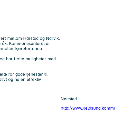
sert mellom Harstad og Narvik.
pråk. Kommunesenteret er
minutter kjøretur unna
og har flotte muligheter med
te for gode tjenester til
ivt og ha en effektiv
Nettsted
http://www.tjeldsund.komm