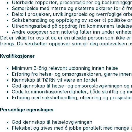
Utarbeide rapporter, presentasjoner og beslutningsg
Samarbeide med interne og eksterne aktører for å fr
Delta i prosjekter, utviklingsarbeid og tverrfaglige ar
Saksbehandling og oppfølging av saker til politiske o
Utredningsarbeid på oppdrag fra kommunens ledelse
Andre oppgaver som naturlig faller inn under enhe
Det er viktig for oss at du er en allsidig person som ikke er 
trengs. Du verdsetter oppgaver som gir deg opplevelsen av
Kvalifikasjoner
Minimum 3-årig relevant utdanning innen helse
Erfaring fra helse- og omsorgssektoren, gjerne innen 
Kjennskap til TØRN vil være en fordel
God kjennskap til helse- og omsorgslovgivningen og 
Gode kommunikasjonsferdigheter, både skriftlig og mu
Erfaring med saksbehandling, utredning og prosjektar
Personlige egenskaper
God kjennskap til helselovgivningen
Fleksibel og trives med å jobbe parallelt med mange 