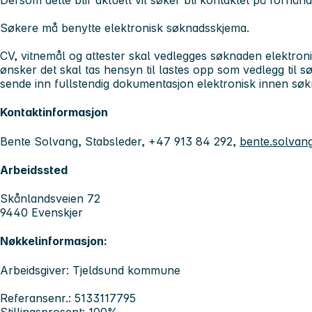
Dersom dette blir aktuelt vil søker bli kontaktet på forhånd
Søkere må benytte elektronisk søknadsskjema.
CV, vitnemål og attester skal vedlegges søknaden elektro
ønsker det skal tas hensyn til lastes opp som vedlegg til 
sende inn fullstendig dokumentasjon elektronisk innen søk
Kontaktinformasjon
Bente Solvang, Stabsleder, +47 913 84 292,
bente.solvan
Arbeidssted
Skånlandsveien 72
9440 Evenskjer
Nøkkelinformasjon:
Arbeidsgiver: Tjeldsund kommune
Referansenr.: 5133117795
Stillingsprosent: 100%