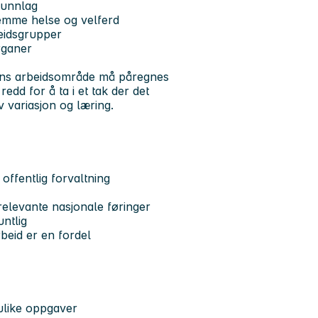
runnlag
emme helse og velferd
beidsgrupper
rganer
tens arbeidsområde må påregnes
redd for å ta i et tak der det
 variasjon og læring.
offentlig forvaltning
relevante nasjonale føringer
ntlig
beid er en fordel
ulike oppgaver