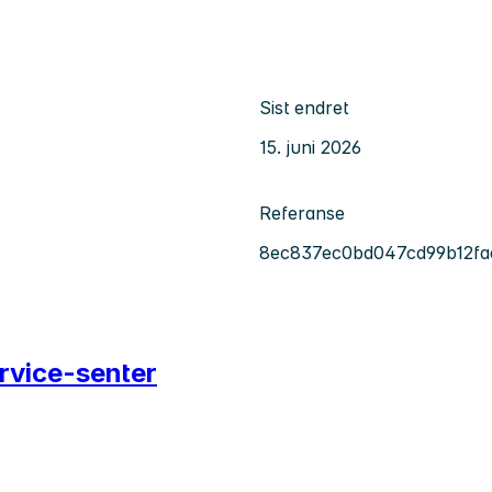
Sist endret
15. juni 2026
Referanse
8ec837ec0bd047cd99b12fa
rvice-senter