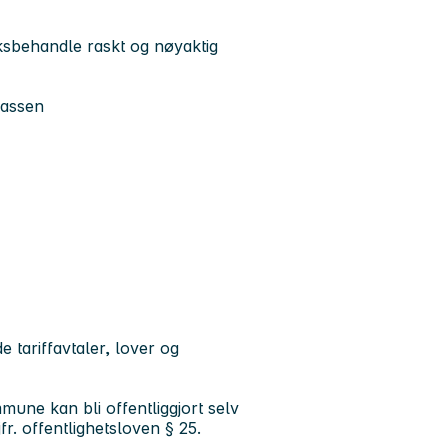
aksbehandle raskt og nøyaktig
lassen
e tariffavtaler, lover og
mmune kan bli offentliggjort selv
r. offentlighetsloven § 25.