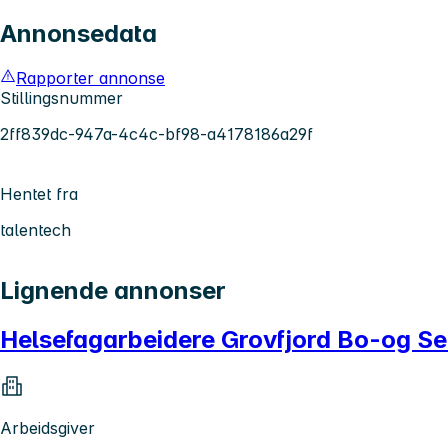
Annonsedata
Rapporter annonse
Stillingsnummer
2ff839dc-947a-4c4c-bf98-a4178186a29f
Hentet fra
talentech
Lignende annonser
Helsefagarbeidere Grovfjord Bo-og Se
Arbeidsgiver