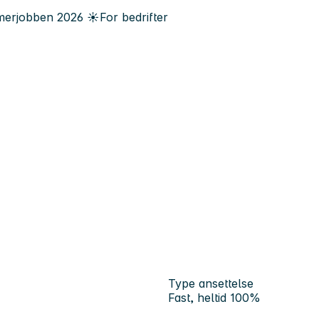
erjobben
2026
☀️
For bedrifter
Type ansettelse
Fast, heltid 100%