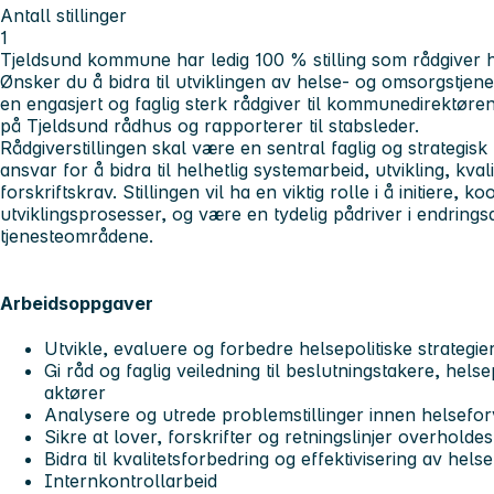
Antall stillinger
1
Tjeldsund kommune har ledig 100 % stilling som rådgiver
Ønsker du å bidra til utviklingen av helse- og omsorgstje
en engasjert og faglig sterk rådgiver til kommunedirektøren
på Tjeldsund rådhus og rapporterer til stabsleder.
Rådgiverstillingen skal være en sentral faglig og strategis
ansvar for å bidra til helhetlig systemarbeid, utvikling, kval
forskriftskrav. Stillingen vil ha en viktig rolle i å initiere, 
utviklingsprosesser, og være en tydelig pådriver i endrings
tjenesteområdene.
Arbeidsoppgaver
Utvikle, evaluere og forbedre helsepolitiske strategier
Gi råd og faglig veiledning til beslutningstakere, hel
aktører
Analysere og utrede problemstillinger innen helsefor
Sikre at lover, forskrifter og retningslinjer overhold
Bidra til kvalitetsforbedring og effektivisering av helse
Internkontrollarbeid