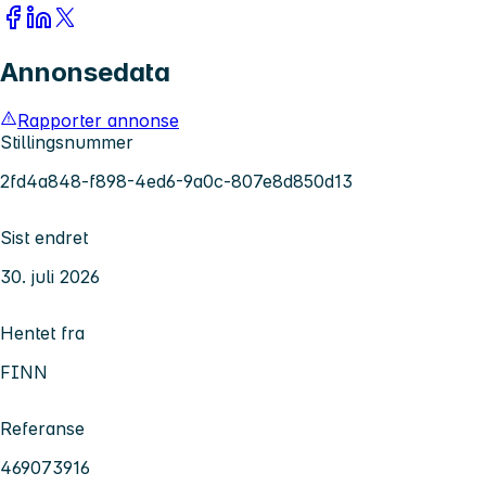
Annonsedata
Rapporter annonse
Stillingsnummer
2fd4a848-f898-4ed6-9a0c-807e8d850d13
Sist endret
30. juli 2026
Hentet fra
FINN
Referanse
469073916