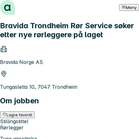
Hopp til innhold
Meny
Bravida Trondheim Rør Service søker
etter nye rørleggere på laget
Bravida Norge AS
Tungasletta 10, 7047 Trondheim
Om jobben
Lagre favoritt
Stillingstittel
Rørlegger
Type ansettelse