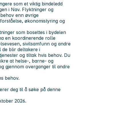
gere som et viktig bindeledd
en i Nav. Flyktninger og
sbehov enn øvrige
mforståelse, økonomistyring og
tninger som bosettes i bydelen
 ha en koordinerende rolle
elsevesen, sivilsamfunn og andre
 de blir deltakere i
jenester og tiltak hvis behov. Du
ikre at helse-, barne- og
 og gjennom overganger til andre
ns behov.
erer deg til å søke på denne
oktober 2026.