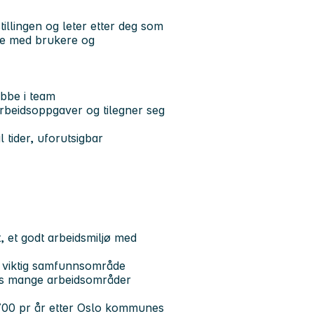
illingen og leter etter deg som
dle med brukere og
jobbe i team
arbeidsoppgaver og tilegner seg
l tider, uforutsigbar
er
t, et godt arbeidsmiljø med
t viktig samfunnsområde
avs mange arbeidsområder
 700 pr år etter Oslo kommunes