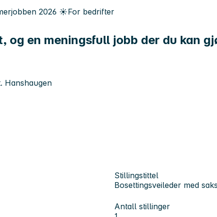
erjobben
2026
☀️
For bedrifter
et, og en meningsfull jobb der du kan gj
t. Hanshaugen
Stillingstittel
Bosettingsveileder med sa
Antall stillinger
1