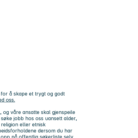
or å skape et trygt og godt
ed oss.
og våre ansatte skal gjenspeile
 å søke jobb hos oss uansett alder,
religion eller etnisk
rbeidsforholdene dersom du har
pp på offentlig søkerliste selv