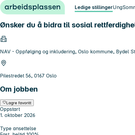
Hopp til innhold
Ledige stillinger
Ung
Somm
Ønsker du å bidra til sosial rettferdigh
NAV - Oppfølging og inkludering, Oslo kommune, Bydel S
Pilestredet 56, 0167 Oslo
Om jobben
Lagre favoritt
Oppstart
1. oktober 2026
Type ansettelse
Fast, heltid 100%