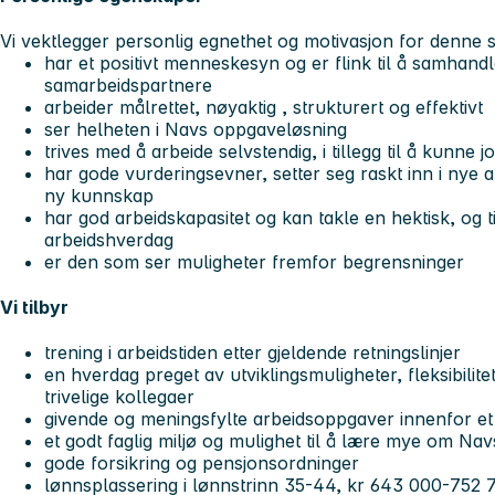
Vi vektlegger personlig egnethet og motivasjon for denne st
har et positivt menneskesyn og er flink til å samhan
samarbeidspartnere
arbeider målrettet, nøyaktig , strukturert og effektivt
ser helheten i Navs oppgaveløsning
trives med å arbeide selvstendig, i tillegg til å kunne 
har gode vurderingsevner, setter seg raskt inn i nye 
ny kunnskap
har god arbeidskapasitet og kan takle en hektisk, og ti
arbeidshverdag
er den som ser muligheter fremfor begrensning
Vi tilbyr
trening i arbeidstiden etter gjeldende retningslinjer
en hverdag preget av utviklingsmuligheter, fleksibilite
trivelige kollegaer
givende og meningsfylte arbeidsoppgaver innenfor e
et godt faglig miljø og mulighet til å lære mye om N
gode forsikring og pensjonsordninger
lønnsplassering i lønnstrinn 35-44, kr 643 000-752