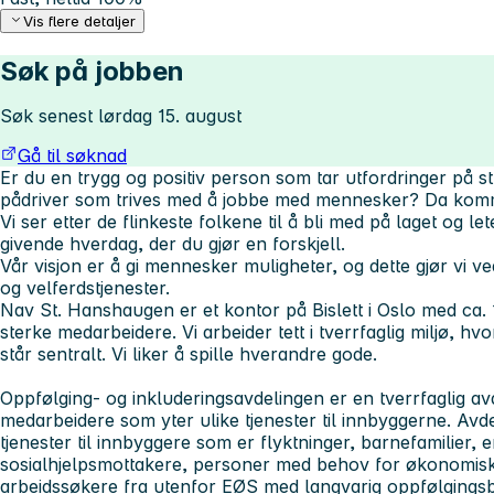
Vis flere detaljer
Søk på jobben
Søk senest lørdag 15. august
Gå til søknad
Er du en trygg og positiv person som tar utfordringer på st
pådriver som trives med å jobbe med mennesker? Da komme
Vi ser etter de flinkeste folkene til å bli med på laget og le
givende hverdag, der du gjør en forskjell.
Vår visjon er å gi mennesker muligheter, og dette gjør vi v
og velferdstjenester.
Nav St. Hanshaugen er et kontor på Bislett i Oslo med ca. 1
sterke medarbeidere. Vi arbeider tett i tverrfaglig miljø, hvo
står sentralt. Vi liker å spille hverandre gode.
Oppfølging- og inkluderingsavdelingen er en tverrfaglig a
medarbeidere som yter ulike tjenester til innbyggerne. Av
tjenester til innbyggere som er flyktninger, barnefamilier, 
sosialhjelpsmottakere, personer med behov for økonomisk 
arbeidssøkere fra utenfor EØS med langvarig oppfølgings