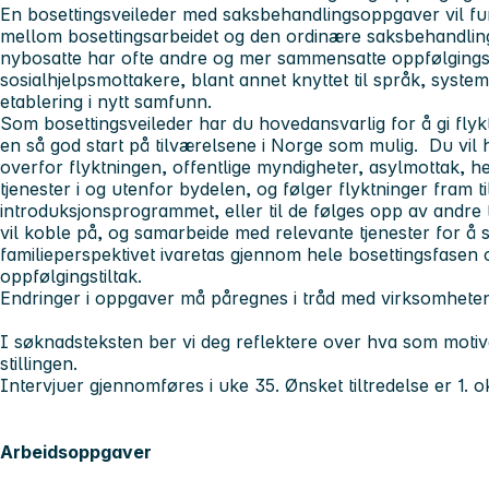
En bosettingsveileder med saksbehandlingsoppgaver vil fun
mellom bosettingsarbeidet og den ordinære saksbehandling
nybosatte har ofte andre og mer sammensatte oppfølging
sosialhjelpsmottakere, blant annet knyttet til språk, syste
etablering i nytt samfunn.
Som bosettingsveileder har du hovedansvarlig for å gi flyk
en så god start på tilværelsene i Norge som mulig. Du vil
overfor flyktningen, offentlige myndigheter, asylmottak, h
tjenester i og utenfor bydelen, og følger flyktninger fram til
introduksjonsprogrammet, eller til de følges opp av andre t
vil koble på, og samarbeide med relevante tjenester for å s
familieperspektivet ivaretas gjennom hele bosettingsfasen
oppfølgingstiltak.
Endringer i oppgaver må påregnes i tråd med virksomhete
I søknadsteksten ber vi deg reflektere over hva som motiv
stillingen.
Intervjuer gjennomføres i uke 35. Ønsket tiltredelse er 1. 
Arbeidsoppgaver