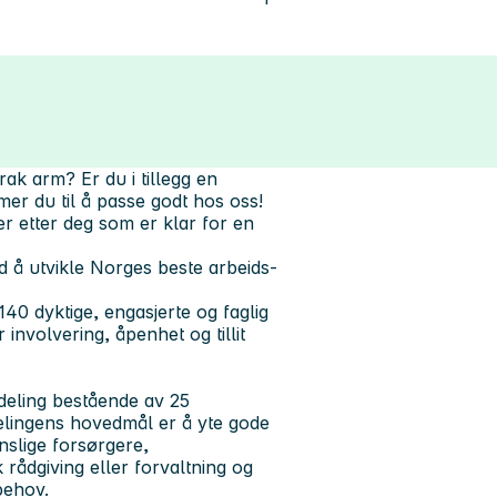
rak arm? Er du i tillegg en
r du til å passe godt hos oss!
ter etter deg som er klar for en
ed å utvikle Norges beste arbeids-
40 dyktige, engasjerte og faglig
r involvering, åpenhet og tillit
vdeling bestående av 25
delingens hovedmål er å yte gode
enslige forsørgere,
rådgiving eller forvaltning og
behov.