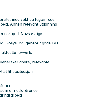
ersitet med vekt på fagområder
arbeid. Annen relevant utdanning
jennskap til Navs øvrige
dia, Gosys. og generelt gode IKT
 aktuelle lovverk.
 behersker andre, relevante,
tet til bosituasjon
samfunnet
 som er i utfordrende
ndringsarbeid