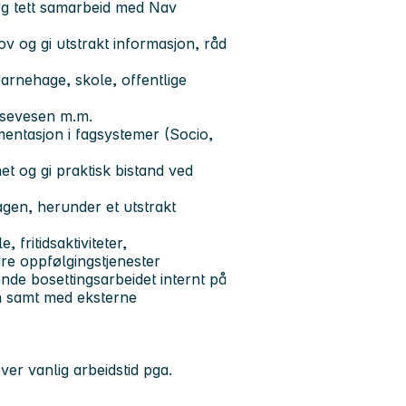
og tett samarbeid med Nav
v og gi utstrakt informasjon, råd
 barnehage, skole, offentlige
lsevesen m.m.
entasjon i fagsystemer (Socio,
et og gi praktisk bistand ved
dagen, herunder et utstrakt
 fritidsaktiviteter,
re oppfølgingstjenester
de bosettingsarbeidet internt på
en samt med eksterne
er vanlig arbeidstid pga.
ng