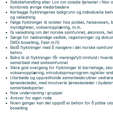
Saksbehandling etter Lov om sosiale tjenester i Nav 
kontorets øvrige medarbeidere
Kartlegge flyktningenes bakgrunn og individuelle beho
og veiledning
Følge flyktninger til avtaler hos politiet, helsevesen,
myndigheter, voksenopplæring, m.m.
Gi veiledning om det norske samfunnet, økonomi, he
Sørge for nødvendige vedtak, registreringer og dokum
IMDi bosetting, Fasit m.fl)
Bistå flyktninger med å navigere i det norske samfunn
behov
Bidra til at flyktninger får meningsfylt innhold i hver
samarbeid med sivilsamfunnet
Sikre god overgang for flyktninger til barnehage, skole,
voksenopplæring, introduksjonsprogram og/eller and
Utarbeide og opprettholde samarbeidsrutiner vedrøren
tjenestestedet, med involverte tjenestesteder i bydel
samarbeidsparter.
Noe undervisning i grupper
Ansvar for egen rode
Noen ganger kan det oppstå et behov for å jobbe utov
bosetti