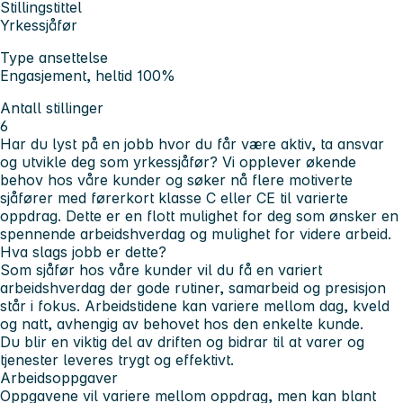
Stillingstittel
Yrkessjåfør
Type ansettelse
Engasjement, heltid 100%
Antall stillinger
6
Har du lyst på en jobb hvor du får være aktiv, ta ansvar
og utvikle deg som yrkessjåfør? Vi opplever økende
behov hos våre kunder og søker nå flere motiverte
sjåfører med førerkort klasse C eller CE til varierte
oppdrag.
Dette er en flott mulighet for deg som ønsker en
spennende arbeidshverdag og mulighet for videre arbeid.
Hva slags jobb er dette?
Som sjåfør hos våre kunder vil du få en variert
arbeidshverdag der gode rutiner, samarbeid og presisjon
står i fokus. Arbeidstidene kan variere mellom dag, kveld
og natt, avhengig av behovet hos den enkelte kunde.
Du blir en viktig del av driften og bidrar til at varer og
tjenester leveres trygt og effektivt.
Arbeidsoppgaver
Oppgavene vil variere mellom oppdrag, men kan blant