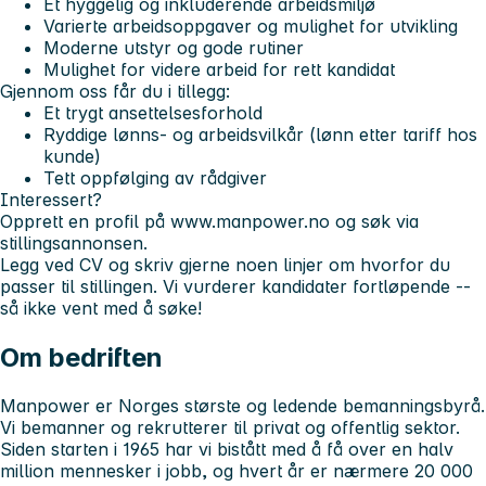
Et hyggelig og inkluderende arbeidsmiljø
Varierte arbeidsoppgaver og mulighet for utvikling
Moderne utstyr og gode rutiner
Mulighet for videre arbeid for rett kandidat
Gjennom oss får du i tillegg:
Et trygt ansettelsesforhold
Ryddige lønns- og arbeidsvilkår (lønn etter tariff hos
kunde)
Tett oppfølging av rådgiver
Interessert?
Opprett en profil på www.manpower.no og søk via
stillingsannonsen.
Legg ved CV og skriv gjerne noen linjer om hvorfor du
passer til stillingen. Vi vurderer kandidater fortløpende --
så ikke vent med å søke!
Om bedriften
Manpower er Norges største og ledende bemanningsbyrå.
Vi bemanner og rekrutterer til privat og offentlig sektor.
Siden starten i 1965 har vi bistått med å få over en halv
million mennesker i jobb, og hvert år er nærmere 20 000