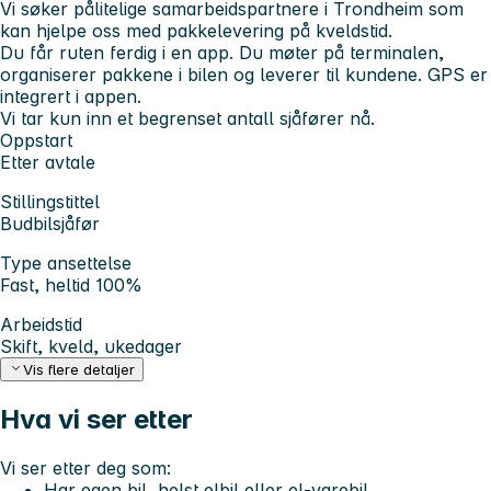
Vi søker pålitelige samarbeidspartnere i Trondheim som
kan hjelpe oss med pakkelevering på kveldstid.
Du får ruten ferdig i en app. Du møter på terminalen,
organiserer pakkene i bilen og leverer til kundene. GPS er
integrert i appen.
Vi tar kun inn et begrenset antall sjåfører nå.
Oppstart
Etter avtale
Stillingstittel
Budbilsjåfør
Type ansettelse
Fast, heltid 100%
Arbeidstid
Skift, kveld, ukedager
Vis flere detaljer
Hva vi ser etter
Vi ser etter deg som:
Har egen bil, helst elbil eller el-varebil