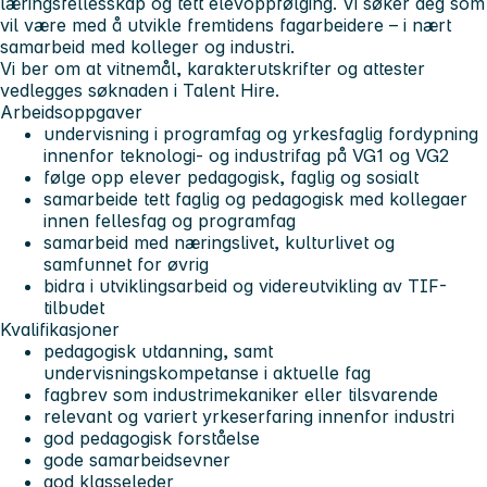
læringsfellesskap og tett elevoppfølging. Vi søker deg som
vil være med å utvikle fremtidens fagarbeidere – i nært
samarbeid med kolleger og industri.
Vi ber om at vitnemål, karakterutskrifter og attester
vedlegges søknaden i Talent Hire.
Arbeidsoppgaver
undervisning i programfag og yrkesfaglig fordypning
innenfor teknologi- og industrifag på VG1 og VG2
følge opp elever pedagogisk, faglig og sosialt
samarbeide tett faglig og pedagogisk med kollegaer
innen fellesfag og programfag
samarbeid med næringslivet, kulturlivet og
samfunnet for øvrig
bidra i utviklingsarbeid og videreutvikling av TIF-
tilbudet
Kvalifikasjoner
pedagogisk utdanning, samt
undervisningskompetanse i aktuelle fag
fagbrev som industrimekaniker eller tilsvarende
relevant og variert yrkeserfaring innenfor industri
god pedagogisk forståelse
gode samarbeidsevner
god klasseleder