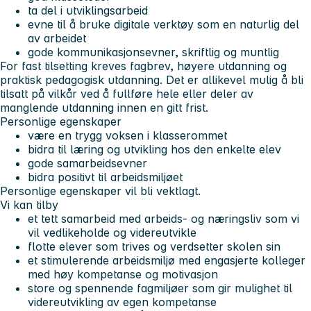
ta del i utviklingsarbeid
evne til å bruke digitale verktøy som en naturlig del
av arbeidet
gode kommunikasjonsevner, skriftlig og muntlig
For fast tilsetting kreves fagbrev, høyere utdanning og
praktisk pedagogisk utdanning. Det er allikevel mulig å bli
tilsatt på vilkår ved å fullføre hele eller deler av
manglende utdanning innen en gitt frist.
Personlige egenskaper
være en trygg voksen i klasserommet
bidra til læring og utvikling hos den enkelte elev
gode samarbeidsevner
bidra positivt til arbeidsmiljøet
Personlige egenskaper vil bli vektlagt.
Vi kan tilby
et tett samarbeid med arbeids- og næringsliv som vi
vil vedlikeholde og videreutvikle
flotte elever som trives og verdsetter skolen sin
et stimulerende arbeidsmiljø med engasjerte kolleger
med høy kompetanse og motivasjon
store og spennende fagmiljøer som gir mulighet til
videreutvikling av egen kompetanse