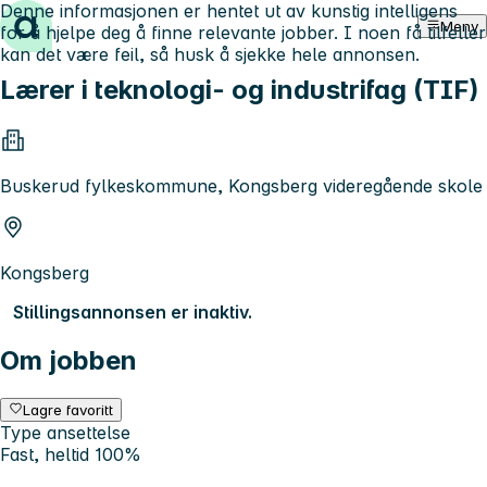
Denne informasjonen er hentet ut av kunstig intelligens
Hopp til innhold
Meny
for å hjelpe deg å finne relevante jobber. I noen få tilfeller
kan det være feil, så husk å sjekke hele annonsen.
Lærer i teknologi- og industrifag (TIF)
Buskerud fylkeskommune, Kongsberg videregående skole
Kongsberg
Stillingsannonsen er inaktiv.
Om jobben
Lagre favoritt
Type ansettelse
Fast, heltid 100%