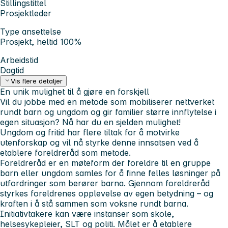
Stillingstittel
Prosjektleder
Type ansettelse
Prosjekt, heltid 100%
Arbeidstid
Dagtid
Vis flere detaljer
En unik mulighet til å gjøre en forskjell
Vil du jobbe med en metode som mobiliserer nettverket
rundt barn og ungdom og gir familier større innflytelse i
egen situasjon? Nå har du en sjelden mulighet!
Ungdom og fritid har flere tiltak for å motvirke
utenforskap og vil nå styrke denne innsatsen ved å
etablere foreldreråd som metode.
Foreldreråd er en møteform der foreldre til en gruppe
barn eller ungdom samles for å finne felles løsninger på
utfordringer som berører barna. Gjennom foreldreråd
styrkes foreldrenes opplevelse av egen betydning – og
kraften i å stå sammen som voksne rundt barna.
Initiativtakere kan være instanser som skole,
helsesykepleier, SLT og politi. Målet er å etablere