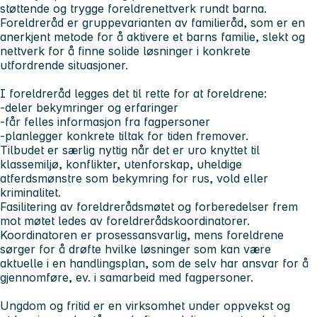
støttende og trygge foreldrenettverk rundt barna.
Foreldreråd er gruppevarianten av familieråd, som er en
anerkjent metode for å aktivere et barns familie, slekt og
nettverk for å finne solide løsninger i konkrete
utfordrende situasjoner.
I foreldreråd legges det til rette for at foreldrene:
-deler bekymringer og erfaringer
-får felles informasjon fra fagpersoner
-planlegger konkrete tiltak for tiden fremover.
Tilbudet er særlig nyttig når det er uro knyttet til
klassemiljø, konflikter, utenforskap, uheldige
atferdsmønstre som bekymring for rus, vold eller
kriminalitet.
Fasilitering av foreldrerådsmøtet og forberedelser frem
mot møtet ledes av foreldrerådskoordinatorer.
Koordinatoren er prosessansvarlig, mens foreldrene
sørger for å drøfte hvilke løsninger som kan være
aktuelle i en handlingsplan, som de selv har ansvar for å
gjennomføre, ev. i samarbeid med fagpersoner.
Ungdom og fritid er en virksomhet under oppvekst og