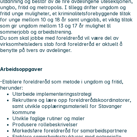
utdanning og består av de fire avdelingene uteseksjonen,
ungbo, fritid og metropolis. I tillegg drifter ungdom og
fritid unge muligheter, et kriminalitetsforebyggende tiltak
for unge mellom 10 og 18 år samt ungjobb, et viktig tiltak
som gir ungdom mellom 13 og 17 år mulighet til
sommerjobb og arbeidstrening.
Du som skal jobbe med foreldreråd vil være del av
virksomhetsleders stab fordi foreldreråd er aktuelt å
benytte på tvers av avdelinger.
Arbeidsoppgaver
-Etablere foreldreråd som metode i ungdom og fritid,
herunder:
Utarbeide implementeringsstrategi
Rekruttere og lære opp foreldrerådskoordinatorer,
samt utvikle opplæringsmateriell for Stavanger
kommune
Utvikle faglige rutiner og maler
Produsere rollebeskrivelser
Markedsføre foreldreråd for samarbeidspartnere
Etablere samarbeidsstrukturer med potensielle