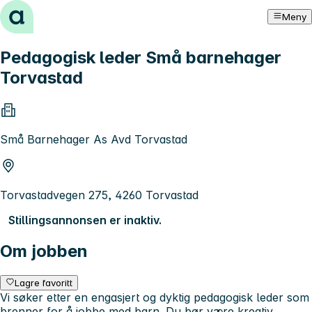
Hopp til innhold
Meny
Pedagogisk leder Små barnehager
Torvastad
Små Barnehager As Avd Torvastad
Torvastadvegen 275, 4260 Torvastad
Stillingsannonsen er inaktiv.
Om jobben
Lagre favoritt
Vi søker etter en engasjert og dyktig pedagogisk leder som
brenner for å jobbe med barn. Du bør være kreativ,