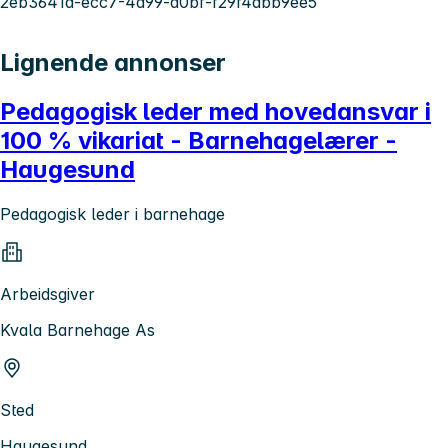
2eb3641d-ecc7-4a99-a0bf-f29f4abb9ee5
Lignende annonser
Pedagogisk leder med hovedansvar i
100 % vikariat - Barnehagelærer -
Haugesund
Pedagogisk leder i barnehage
Arbeidsgiver
Kvala Barnehage As
Sted
Haugesund