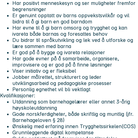
Har positivt menneskesyn og ser muligheter fremfor
begrensninger
Er genuint opptatt av barns oppvekstsvilkår og vil
bidra til å gi barn en god barndom
Har evne til å gi barn omsorg og trygghet og kan
ivareta både barnas og foresattes behov
Du bidrar til språkutvikling og lek ved å utforske og
lære sammen med barna
Er god på å bygge og ivareta relasjoner
Har gode evner på å samarbeide, organisere,
improvisere og er god på å finne løsninger
Viser initiativ og er fleksibel
Jobber målrettet, strukturert og leder
utviklingsarbeid og pedagogiske prosesser
Personlig egnethet vil bli vektlagt
Kvalifikasjoner:
Utdanning som barnehagelærer eller annet 3-årig
høyskoleutdanning
Gode norskferdigheter, både skriftlig og muntlig (jfr.
Barnehageloven § 28)
Ønskelig med erfaring innen Trygghetssirkelen(COS)
Grunnleggende digital kompetanse