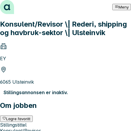
Hopp til innhold
Meny
Konsulent/Revisor \| Rederi, shipping
og havbruk-sektor \| Ulsteinvik
EY
6065 Ulsteinvik
Stillingsannonsen er inaktiv.
Om jobben
Lagre favoritt
Stillingstittel
Konsulent/Revisor