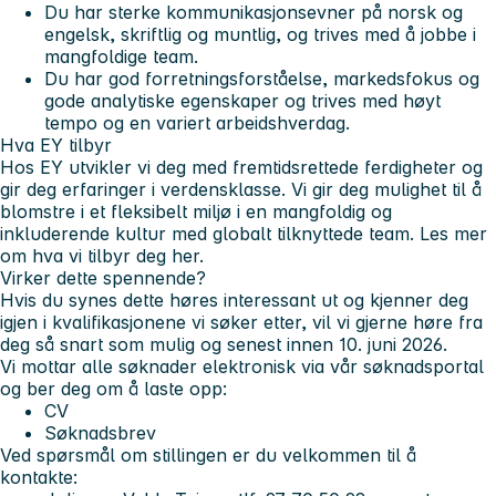
Du har sterke kommunikasjonsevner på norsk og
engelsk, skriftlig og muntlig, og trives med å jobbe i
mangfoldige team.
Du har god forretningsforståelse, markedsfokus og
gode analytiske egenskaper og trives med høyt
tempo og en variert arbeidshverdag.
Hva EY tilbyr
Hos EY utvikler vi deg med fremtidsrettede ferdigheter og
gir deg erfaringer i verdensklasse. Vi gir deg mulighet til å
blomstre i et fleksibelt miljø i en mangfoldig og
inkluderende kultur med globalt tilknyttede team. Les mer
om hva vi tilbyr deg her.
Virker dette spennende?
Hvis du synes dette høres interessant ut og kjenner deg
igjen i kvalifikasjonene vi søker etter, vil vi gjerne høre fra
deg så snart som mulig og senest innen 10. juni 2026.
Vi mottar alle søknader elektronisk via vår søknadsportal
og ber deg om å laste opp:
CV
Søknadsbrev
Ved spørsmål om stillingen er du velkommen til å
kontakte: