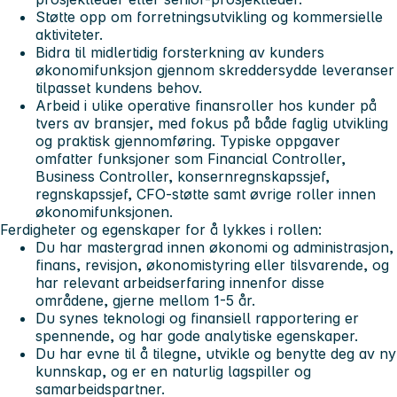
Støtte opp om forretningsutvikling og kommersielle
aktiviteter.
Bidra til midlertidig forsterkning av kunders
økonomifunksjon gjennom skreddersydde leveranser
tilpasset kundens behov.
Arbeid i ulike operative finansroller hos kunder på
tvers av bransjer, med fokus på både faglig utvikling
og praktisk gjennomføring. Typiske oppgaver
omfatter funksjoner som Financial Controller,
Business Controller, konsernregnskapssjef,
regnskapssjef, CFO-støtte samt øvrige roller innen
økonomifunksjonen.
Ferdigheter og egenskaper for å lykkes i rollen:
Du har mastergrad innen økonomi og administrasjon,
finans, revisjon, økonomistyring eller tilsvarende, og
har relevant arbeidserfaring innenfor disse
områdene, gjerne mellom 1-5 år.
Du synes teknologi og finansiell rapportering er
spennende, og har gode analytiske egenskaper.
Du har evne til å tilegne, utvikle og benytte deg av ny
kunnskap, og er en naturlig lagspiller og
samarbeidspartner.