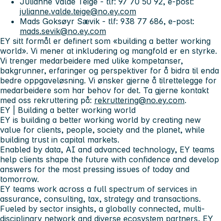
Julianne Valde Teige - tlf: 97 70 50 92, e-post:
julianne.valde.teige@no.ey.com
Mads Goksøyr Sævik - tlf: 938 77 686, e-post:
mads.sevik@no.ey.com
EY sitt formål er definert som «building a better working
world». Vi mener at inkludering og mangfold er en styrke.
Vi trenger medarbeidere med ulike kompetanser,
bakgrunner, erfaringer og perspektiver for å bidra til enda
bedre oppgaveløsning. Vi ønsker gjerne å tilrettelegge for
medarbeidere som har behov for det. Ta gjerne kontakt
med oss rekruttering på:
rekruttering@no.ey.com
.
EY | Building a better working world
EY is building a better working world by creating new
value for clients, people, society and the planet, while
building trust in capital markets.
Enabled by data, AI and advanced technology, EY teams
help clients shape the future with confidence and develop
answers for the most pressing issues of today and
tomorrow.
EY teams work across a full spectrum of services in
assurance, consulting, tax, strategy and transactions.
Fueled by sector insights, a globally connected, multi-
disciplinary network and diverse ecosystem partners, EY