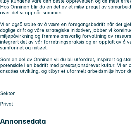
tilby kundene våre den beste opplevelsen og de mest effe
Hos Onninen blir du en del av et miljø preget av samarbeid
over det vi oppnår sammen.
Vi er også stolte av å være en foregangsbedrift når det gj
daglige drift og våre strategiske initiativer, jobber vi konti
miljøpåvirkning og fremme ansvarlig forvaltning av ressur
integrert del av vår forretningspraksis og er opptatt av å v
samfunnet og miljøet.
Som en del av Onninen vil du bli utfordret, inspirert og støtt
potensiale i en bedrift med prestasjonsdrevet kultur. Vi er o
ansattes utvikling, og tilbyr et uformelt arbeidsmiljø hvor d
Sektor
Privat
Annonsedata