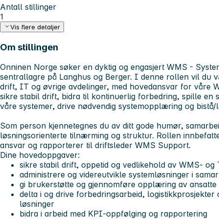
Antall stillinger
1
Vis flere detaljer
Om stillingen
Onninen Norge søker en dyktig og engasjert WMS - Systema
sentrallagre på Langhus og Berger. I denne rollen vil du v
drift, IT og øvrige avdelinger, med hovedansvar for våre
sikre stabil drift, bidra til kontinuerlig forbedring, spille en 
våre systemer, drive nødvendig systemopplæring og 
Som person kjennetegnes du av ditt gode humør, samarbe
løsningsorienterte tilnærming og struktur. Rollen innbefatt
ansvar og rapporterer til driftsleder WMS Support.
Dine hovedoppgaver:
sikre stabil drift, oppetid og vedlikehold av WMS- o
administrere og videreutvikle systemløsninger i samar
gi brukerstøtte og gjennomføre opplæring av ansatte
delta i og drive forbedringsarbeid, logistikkprosjekte
løsninger
bidra i arbeid med KPI-oppfølging og rapportering