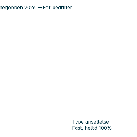
erjobben
2026
☀️
For bedrifter
Type ansettelse
Fast, heltid 100%