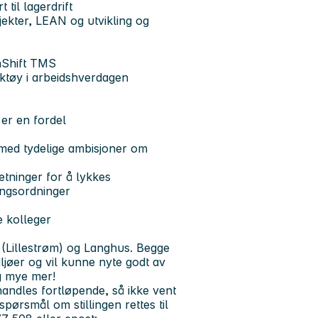
til lagerdrift
sjekter, LEAN og utvikling og
nShift TMS
ktøy i arbeidshverdagen
er en fordel
 med tydelige ambisjoner om
setninger for å lykkes
ingsordninger
e kolleger
(Lillestrøm) og Langhus. Begge
ljøer og vil kunne nyte godt av
og mye mer!
ehandles fortløpende, så ikke vent
spørsmål om stillingen rettes til