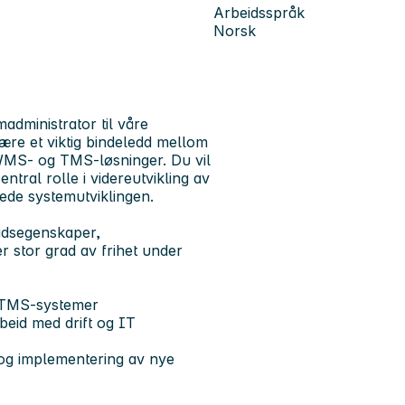
Arbeidsspråk
Norsk
dministrator til våre
ære et viktig bindeledd mellom
 WMS- og TMS-løsninger. Du vil
sentral rolle i videreutvikling av
bistå/lede systemutviklingen.
idsegenskaper,
er stor grad av frihet under
g TMS-systemer
beid med drift og IT
r og implementering av nye