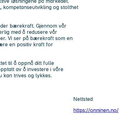
ktive løsningene på markedet.
, kompetanseutvikling og stolthet
elder bærekraft. Gjennom vår
nuerlig med å redusere vår
ser. Vi ser på bærekraft som en
ære en positiv kraft for
et til å oppnå ditt fulle
pptatt av å investere i våre
u kan trives og lykkes.
Nettsted
https://onninen.no/