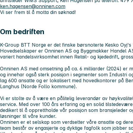
driftsleder WMS Support, Ken Hågensen på telefon: 479 7
ken.hagensen@onninen.com
Vi ser frem til å motta din søknad!
Om bedriften
K-Group BTT Norge er det finske børsnoterte Kesko Oyj's 
Hovedselskaper er Onninen AS og Byggmakker Handel AS
variert handelsvirksomhet innen Retail- og kjededrift, gross
Onninen AS med omsetning på ca. 6 milliarder (2024) er m
og innehar også sterk posisjon i segmenter som Industri o
lag 600 ansatte og er lokalisert med hovedkontorer på Be
Langhus (Norde Follo kommune).
Vi er stolte av å være en pålitelig leverandør av høykvalit
service. Med over 100 års erfaring og en solid tilstedevære
dedikert til å opprettholde vår posisjon som bransjeleder og
løsninger til våre kunder.
Onninen er et selskap som verdsetter våre ansatte og deres
team består av engasjerte og dyktige fagfolk som jobber 