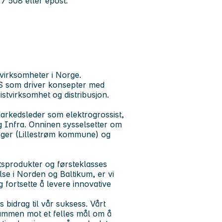
7 508 eller epost:
virksomheter i Norge.
 som driver konsepter med
istvirksomhet og distribusjon.
arkedsleder som elektrogrossist,
g Infra. Onninen sysselsetter om
rger (Lillestrøm kommune) og
etsprodukter og førsteklasses
lse i Norden og Baltikum, er vi
 fortsette å levere innovative
 bidrag til vår suksess. Vårt
sammen mot et felles mål om å