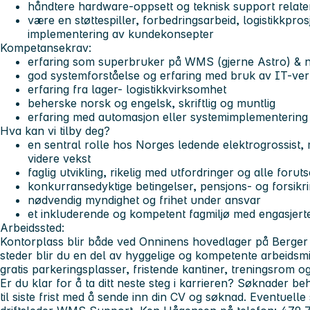
håndtere hardware-oppsett og teknisk support relatert 
være en støttespiller, forbedringsarbeid, logistikkpro
implementering av kundekonsepter
Kompetansekrav:
erfaring som superbruker på WMS (gjerne Astro) & 
god systemforståelse og erfaring med bruk av IT-ver
erfaring fra lager- logistikkvirksomhet
beherske norsk og engelsk, skriftlig og muntlig
erfaring med automasjon eller systemimplementering 
Hva kan vi tilby deg?
en sentral rolle hos Norges ledende elektrogrossist,
videre vekst
faglig utvikling, rikelig med utfordringer og alle forut
konkurransedyktige betingelser, pensjons- og forsikr
nødvendig myndighet og frihet under ansvar
et inkluderende og kompetent fagmiljø med engasjert
Arbeidssted:
Kontorplass blir både ved Onninens hovedlager på Berger 
steder blir du en del av hyggelige og kompetente arbeidsmi
gratis parkeringsplasser, fristende kantiner, treningsrom 
Er du klar for å ta ditt neste steg i karrieren? Søknader b
til siste frist med å sende inn din CV og søknad. Eventuelle 