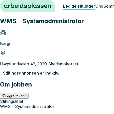
Hopp til innhold
Ledige stillinger
Ung
Somm
WMS - Systemadministrator
Berger
Høgslundveien 49, 2020 Skedsmokorset
Stillingsannonsen er inaktiv.
Om jobben
Lagre favoritt
Stillingstittel
WMS - Systemadministrator