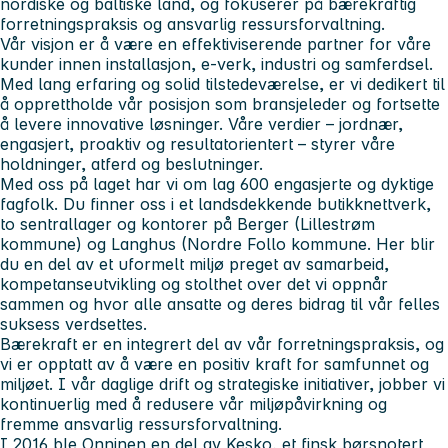
nordiske og baltiske land, og fokuserer på bærekraftig
forretningspraksis og ansvarlig ressursforvaltning.
Vår visjon er å være en effektiviserende partner for våre
kunder innen installasjon, e-verk, industri og samferdsel.
Med lang erfaring og solid tilstedeværelse, er vi dedikert til
å opprettholde vår posisjon som bransjeleder og fortsette
å levere innovative løsninger.
Våre verdier – jordnær,
engasjert, proaktiv og resultatorientert – styrer våre
holdninger, atferd og beslutninger.
Med oss på laget har vi om lag 600 engasjerte og dyktige
fagfolk. Du finner oss i et landsdekkende butikknettverk,
to sentrallager og kontorer på Berger (Lillestrøm
kommune) og Langhus (Nordre Follo kommune. Her blir
du en del av et uformelt miljø preget av samarbeid,
kompetanseutvikling og stolthet over det vi oppnår
sammen og hvor alle ansatte og deres bidrag til vår felles
suksess verdsettes.
Bærekraft er en integrert del av vår forretningspraksis, og
vi er opptatt av å være en positiv kraft for samfunnet og
miljøet. I vår daglige drift og strategiske initiativer, jobber vi
kontinuerlig med å redusere vår miljøpåvirkning og
fremme ansvarlig ressursforvaltning.
I 2016 ble Onninen en del av Kesko, et finsk børsnotert