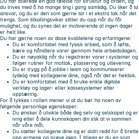
Du har allerede en god følelse for struktur og orden, og
du trives med å ha mange ting i gang samtidig. Du liker å ta
ansvar, og du er den som gjerne tar i et ekstra tak når det
trengs. Som tilkallingsvikar stiller du opp når du får
mulighet, og du synes det er motiverende at ingen dager
er helt like.
Du har gjerne noen av disse kvalitetene og erfaringene:
Du er komfortabel med fysisk arbeid, som å løfte,
bære og håndtere varer gjennom hele arbeidsdagen.
Du er nøyaktig når du registrerer varer i systemer og
følger rutiner for mottak, plassering og utlevering.
Du er trygg på å jobbe i team og kommuniserer
tydelig med kollegaene dine, også når det er hektisk.
Du er komfortabel med å bruke enkle digitale
verktøy og lager- eller kassesystemer etter
opplæring.
For å lykkes i rollen mener vi at du bør ha noen av
følgende personlige egenskaper:
Du ønsker å utvikle både deg selv og selskapet og er
ivrig etter å dele kunnskapen din slik at vi sammen
når våre mål.
Du støtter kollegene dine og er aldri redd for å brette
opp ermene og prøve igjen. I tillegg er du en som