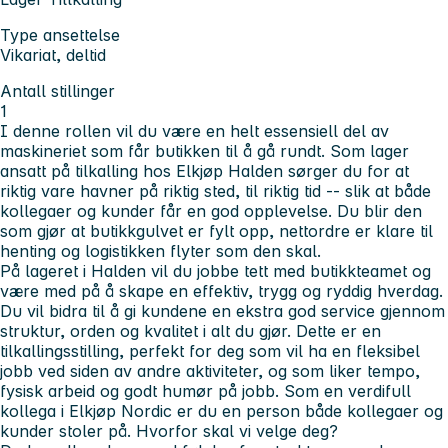
Type ansettelse
Vikariat, deltid
Antall stillinger
1
I denne rollen vil du være en helt essensiell del av
maskineriet som får butikken til å gå rundt. Som lager
ansatt på tilkalling hos Elkjøp Halden sørger du for at
riktig vare havner på riktig sted, til riktig tid -- slik at både
kollegaer og kunder får en god opplevelse. Du blir den
som gjør at butikkgulvet er fylt opp, nettordre er klare til
henting og logistikken flyter som den skal.
På lageret i Halden vil du jobbe tett med butikkteamet og
være med på å skape en effektiv, trygg og ryddig hverdag.
Du vil bidra til å gi kundene en ekstra god service gjennom
struktur, orden og kvalitet i alt du gjør. Dette er en
tilkallingsstilling, perfekt for deg som vil ha en fleksibel
jobb ved siden av andre aktiviteter, og som liker tempo,
fysisk arbeid og godt humør på jobb. Som en verdifull
kollega i Elkjøp Nordic er du en person både kollegaer og
kunder stoler på. Hvorfor skal vi velge deg?