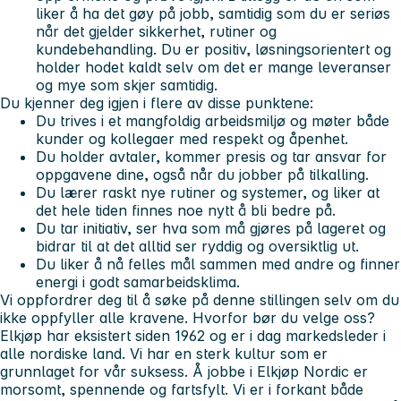
liker å ha det gøy på jobb, samtidig som du er seriøs
når det gjelder sikkerhet, rutiner og
kundebehandling. Du er positiv, løsningsorientert og
holder hodet kaldt selv om det er mange leveranser
og mye som skjer samtidig.
Du kjenner deg igjen i flere av disse punktene:
Du trives i et mangfoldig arbeidsmiljø og møter både
kunder og kollegaer med respekt og åpenhet.
Du holder avtaler, kommer presis og tar ansvar for
oppgavene dine, også når du jobber på tilkalling.
Du lærer raskt nye rutiner og systemer, og liker at
det hele tiden finnes noe nytt å bli bedre på.
Du tar initiativ, ser hva som må gjøres på lageret og
bidrar til at det alltid ser ryddig og oversiktlig ut.
Du liker å nå felles mål sammen med andre og finner
energi i godt samarbeidsklima.
Vi oppfordrer deg til å søke på denne stillingen selv om du
ikke oppfyller alle kravene. Hvorfor bør du velge oss?
Elkjøp har eksistert siden 1962 og er i dag markedsleder i
alle nordiske land. Vi har en sterk kultur som er
grunnlaget for vår suksess. Å jobbe i Elkjøp Nordic er
morsomt, spennende og fartsfylt. Vi er i forkant både