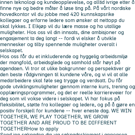
innen teknologi og kundeopplevelse, og alltid ivrige etter å
finne nye og bedre måter å løse ting på. På vårt nordiske
hovedkontor vil du jobbe med 420 kunnskapsrike
kollegaer og erfarne ledere som ønsker at nettopp du
skal lykkes. I Elkjøp vil du lære masse og ha utallige
muligheter. Hos oss vil din innsats, dine ambisjoner og
engasjement ta deg langt -- fordi vi elsker å utvikle
mennesker og tilby spennende muligheter overalt i
selskapet.
Hos oss får du et inkluderende og hyggelig arbeidsmiljø
der mangfold, arbeidsglede og samhold står høyt på
agendaen. Vi tror at ulike bakgrunner og perspektiver gir
den beste rådgivningen til kundene våre, og vi vil at alle
medarbeidere skal føle seg trygge og verdsatt. Du får
gode utviklingsmuligheter gjennom interne kurs, trening og
opplæringsprogrammer, og det er reelle karriereveier for
deg som vil vokse videre i selskapet. Vi har fokus på
fleksibilitet, støtte fra kollegaer og ledere, og på å gjøre en
positiv forskjell for kundene -- hver eneste dag. WE WIN
TOGETHER, WE PLAY TOGETHER, WE GROW
TOGETHER AND ARE PROUD TO BE DIFFERENT
TOGETHERHow to apply
Send inn søknaden din via søknadsskjemaet i annonsen,