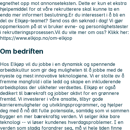
egnethet opp mot annonseteksten. Dette er kun et ekstra
hjelpemiddel for at våre rekrutterere skal kunne ta en
enda mer informert beslutning.Er du interessert i å bli en
del av Elkjøp-teamet? Send oss din søknad i dag! Vi gjør
oppmerksom på at vi bruker evne- og personlighetstester
i rekrutteringsprosessen.Vil du vite mer om oss? Klikk her:
https://www.elkjop.no/om-elkjop
Om bedriften
Hos Elkjøp vil du jobbe i en dynamisk og spennende
arbeidskultur som gir deg muligheten til å jobbe med de
nyeste og mest innovative teknologiene. Vi er stolte av å
fremme mangfold i alle ledd og skape en inkluderende
arbeidsplass der ulikheter verdsettes. Elkjøp er også
dedikert til bærekraft og jobber aktivt for en grønnere
fremtid. Vi investerer i våre ansatte, tilbyr gode
karrieremuligheter og utviklingsprogrammer, og hjelper
deg med å nå ditt fulle potensiale, samtidig som vi sammen
bygger en mer bærekraftig verden. Vi selger ikke bare
teknologi -- vi løser kundenes hverdagsproblemer. I en
verden som stadig forandrer seg, må vi hele tiden finne