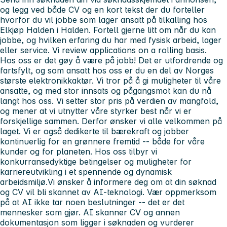
og legg ved både CV og en kort tekst der du forteller
hvorfor du vil jobbe som lager ansatt på tilkalling hos
Elkjøp Halden i Halden. Fortell gjerne litt om når du kan
jobbe, og hvilken erfaring du har med fysisk arbeid, lager
eller service. Vi review applications on a rolling basis.
Hos oss er det gøy å være på jobb! Det er utfordrende og
fartsfylt, og som ansatt hos oss er du en del av Norges
største elektronikkaktør. Vi tror på å gi muligheter til våre
ansatte, og med stor innsats og pågangsmot kan du nå
langt hos oss. Vi setter stor pris på verdien av mangfold,
og mener at vi utnytter våre styrker best når vi er
forskjellige sammen. Derfor ønsker vi alle velkommen på
laget. Vi er også dedikerte til bærekraft og jobber
kontinuerlig for en grønnere fremtid -- både for våre
kunder og for planeten. Hos oss tilbyr vi
konkurransedyktige betingelser og muligheter for
karriereutvikling i et spennende og dynamisk
arbeidsmiljø.Vi ønsker å informere deg om at din søknad
og CV vil bli skannet av AI-teknologi. Vær oppmerksom
på at AI ikke tar noen beslutninger -- det er det
mennesker som gjør. AI skanner CV og annen
dokumentasjon som ligger i søknaden og vurderer