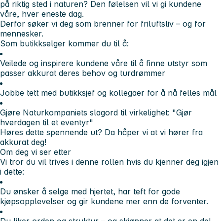
på riktig sted i naturen? Den følelsen vil vi gi kundene
våre, hver eneste dag.
Derfor søker vi deg som brenner for friluftsliv – og for
mennesker.
Som butikkselger kommer du til å:
Veilede og inspirere kundene våre til å finne utstyr som
passer akkurat deres behov og turdrømmer
Jobbe tett med butikksjef og kollegaer for å nå felles mål
Gjøre Naturkompaniets slagord til virkelighet: "Gjør
hverdagen til et eventyr"
Høres dette spennende ut? Da håper vi at vi hører fra
akkurat deg!
Om deg vi ser etter
Vi tror du vil trives i denne rollen hvis du kjenner deg igjen
i dette:
Du ønsker å selge med hjertet, har teft for gode
kjøpsopplevelser og gir kundene mer enn de forventer.
Du liker orden og struktur – og skjønner at det er en del