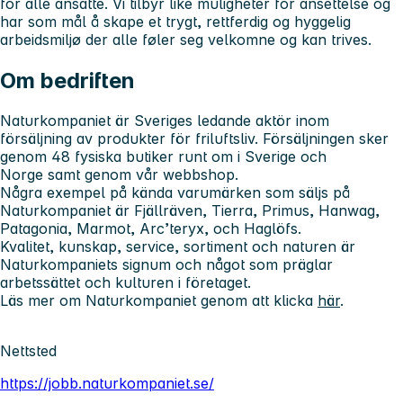
for alle ansatte. Vi tilbyr like muligheter for ansettelse og
har som mål å skape et trygt, rettferdig og hyggelig
arbeidsmiljø der alle føler seg velkomne og kan trives.
Om bedriften
Naturkompaniet är Sveriges ledande aktör inom
försäljning av produkter för friluftsliv. Försäljningen sker
genom 48 fysiska butiker runt om i Sverige och
Norge samt genom vår webbshop.
Några exempel på kända varumärken som säljs på
Naturkompaniet är Fjällräven, Tierra, Primus, Hanwag,
Patagonia, Marmot, Arc’teryx, och Haglöfs.
Kvalitet, kunskap, service, sortiment och naturen är
Naturkompaniets signum och något som präglar
arbetssättet och kulturen i företaget.
Läs mer om Naturkompaniet genom att klicka
här
.
Nettsted
https://jobb.naturkompaniet.se/