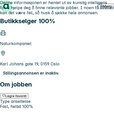
Denne informasjonen er hentet ut av kunstig intelligens
Hopp til innhold
Meny
for å hjelpe deg å finne relevante jobber. I noen få tilfeller
kan det være feil, så husk å sjekke hele annonsen.
Butikkselger 100%
Naturkompaniet
Karl Johans gate 19, 0159 Oslo
Stillingsannonsen er inaktiv.
Om jobben
Lagre favoritt
Type ansettelse
Fast, heltid 100%