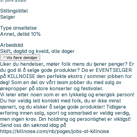
Stillingstittel
Selger
Type ansettelse
Annet, deltid 10%
Arbeidstid
Skift, dagtid og kveld, alle dager
Vis flere detaljer
Liker du hendelser, møter folk mens du tjener penger? Er
du god til å selge gode produkter? Da er EVENTSELGER
på KILLNOISE den perfekte ekstra / sommer jobben for
deg! Som en del av vårt team jobber du med salg av
ørepropper på store konserter og festivaler.
Vi leter etter noen som er en lykkelig og energisk person!
Du har veldig lett kontakt med folk, du er ikke minst
sjenert, og du elsker å selge gode produkter! Tidligere
erfaring innen salg, sport og samarbeid er veldig verdig,
men ingen krav. Din holdning og personlighet er viktigst!
Send oss din søknad idag på
https://killnoise.com/nb/pages/jobs-at-killnoise