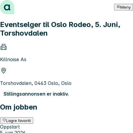
Hopp til innhold
Meny
Eventselger til Oslo Rodeo, 5. Juni,
Torshovdalen
Killnoise As
Torshovdalen, 0463 Oslo, Oslo
Stillingsannonsen er inaktiv.
Om jobben
Lagre favoritt
Oppstart
5. juni 2026